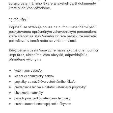
zprávu veterinárního lékaře a jakékoli další dokumenty,
které si od Vás vyžádáme.
1) Ošetření
Pojištění se vztahuje pouze na nutnou veterinární péči
poskytovanou oprávněným zdravotnickým personálem,
která stabilizuje stav Vašeho zvířete natolik, že můžete
pokračovat v cestě nebo se vrátit do vlasti.
Když během cesty Vaše zvíře náhle akutně onemocní či
utrpí úraz, uhradíme Vám obvyklé, odpovídající a
přiměřené výlohy na:
veterinární vyšetření
léčení či chirurgický zákrok
poplatky za návštěvu veterinárního lékaře
předepsaná léčiva a ostatní veterinární přípravky
obvazové materiály
použití prostředků veterinární techniky
nutné utracení nebo spojené s úhynem.