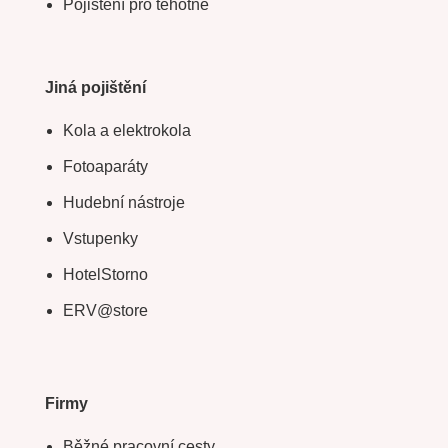
Pojištění pro těhotné
Jiná pojištění
Kola a elektrokola
Fotoaparáty
Hudební nástroje
Vstupenky
HotelStorno
ERV@store
Firmy
Běžné pracovní cesty