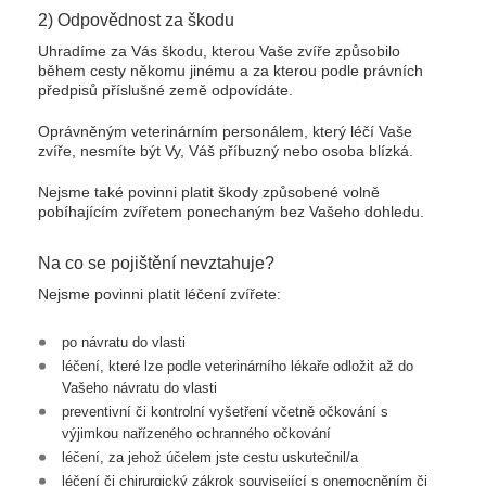
2) Odpovědnost za škodu
Uhradíme za Vás škodu, kterou Vaše zvíře způsobilo
během cesty někomu jinému a za kterou podle právních
předpisů příslušné země odpovídáte.
Oprávněným veterinárním personálem, který léčí Vaše
zvíře, nesmíte být Vy, Váš příbuzný nebo osoba blízká.
Nejsme také povinni platit škody způsobené volně
pobíhajícím zvířetem ponechaným bez Vašeho dohledu.
Na co se pojištění nevztahuje?
Nejsme povinni platit léčení zvířete:
po návratu do vlasti
léčení, které lze podle veterinárního lékaře odložit až do
Vašeho návratu do vlasti
preventivní či kontrolní vyšetření včetně očkování s
výjimkou nařízeného ochranného očkování
léčení, za jehož účelem jste cestu uskutečnil/a
léčení či chirurgický zákrok související s onemocněním či