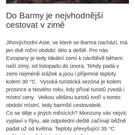
Do Barmy je nejvhodnější
cestovat v zimě
Jihovýchodní Asie, ve které se Barma nachází, má
jen dvě roční období: léto a deště. Pro nás
Evropany je tedy ideální zemí k návštěvě během
naší zimy, od listopadu do února. Tehdy padá v
zemi nejméně srážek a jsou i příjemné teploty
kolem 30 °C. Vysoká turistická sezóna je kolem
prosince a Nového roku, kdy příval turistů zvedá i
místní ceny. Velkou většinu turistů tvoří v tomto
období místní, tedy barmští cestovatelé.
Co se děje v jiných měsících? Monzuny vás nejvíc
vyplaví v říjnu, ale odpolední deště začínají běžně
padat už od května. Teploty převyšující 35 °C