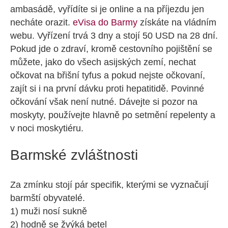
ambasádě, vyřídíte si je online a na příjezdu jen
necháte orazit.
eVisa do Barmy
získáte na vládním
webu. Vyřízení trvá 3 dny a stojí 50 USD na 28 dní.
Pokud jde o zdraví, kromě cestovního pojištění se
můžete, jako do všech asijských zemí, nechat
očkovat na břišní tyfus a pokud nejste očkovaní,
zajít si i na první dávku proti hepatitidě. Povinné
očkování však není nutné. Dávejte si pozor na
moskyty, používejte hlavně po setmění repelenty a
v noci moskytiéru.
Barmské zvláštnosti
Za zmínku stojí pár specifik, kterými se vyznačují
barmští obyvatelé.
1) muži nosí sukně
2) hodně se žvýká betel