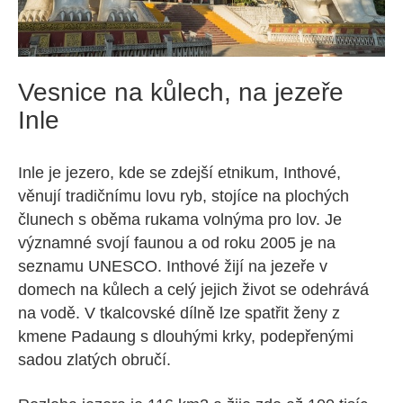
Vesnice na kůlech, na jezeře
Inle
Inle je jezero, kde se zdejší etnikum, Inthové,
věnují tradičnímu lovu ryb, stojíce na plochých
člunech s oběma rukama volnýma pro lov. Je
významné svojí faunou a od roku 2005 je na
seznamu UNESCO. Inthové žijí na jezeře v
domech na kůlech a celý jejich život se odehrává
na vodě. V tkalcovské dílně lze spatřit ženy z
kmene Padaung s dlouhými krky, podepřenými
sadou zlatých obručí.