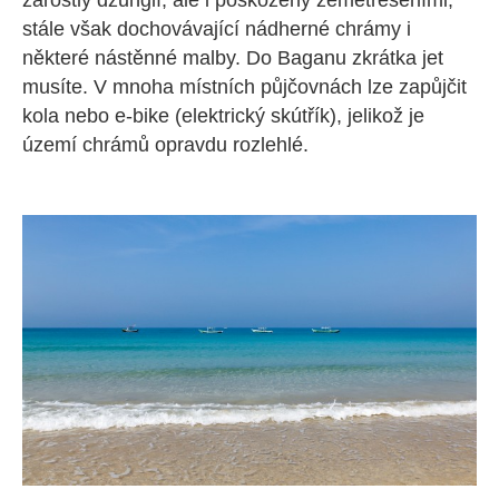
zarostlý džunglí, ale i poškozený zemětřeseními,
stále však dochovávající nádherné chrámy i
některé nástěnné malby. Do Baganu zkrátka jet
musíte. V mnoha místních půjčovnách lze zapůjčit
kola nebo e-bike (elektrický skútřík), jelikož je
území chrámů opravdu rozlehlé.