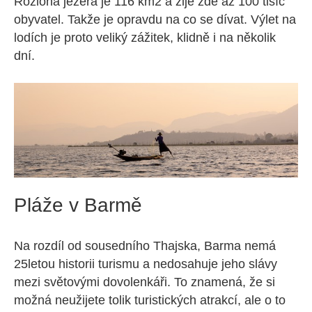
Rozloha jezera je 116 km2 a žije zde až 100 tisíc
obyvatel. Takže je opravdu na co se dívat. Výlet na
lodích je proto veliký zážitek, klidně i na několik
dní.
Pláže v Barmě
Na rozdíl od sousedního Thajska, Barma nemá
25letou historii turismu a nedosahuje jeho slávy
mezi světovými dovolenkáři. To znamená, že si
možná neužijete tolik turistických atrakcí, ale o to