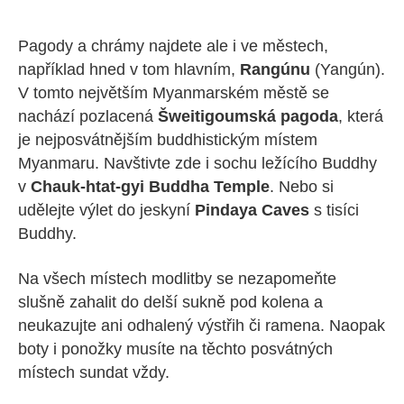
Pagody a chrámy najdete ale i ve městech,
například hned v tom hlavním,
Rangúnu
(Yangún).
V tomto největším Myanmarském městě se
nachází pozlacená
Šweitigoumská pagoda
, která
je nejposvátnějším buddhistickým místem
Myanmaru. Navštivte zde i sochu ležícího Buddhy
v
Chauk-htat-gyi Buddha Temple
. Nebo si
udělejte výlet do jeskyní
Pindaya Caves
s tisíci
Buddhy.
Na všech místech modlitby se nezapomeňte
slušně zahalit do delší sukně pod kolena a
neukazujte ani odhalený výstřih či ramena. Naopak
boty i ponožky musíte na těchto posvátných
místech sundat vždy.