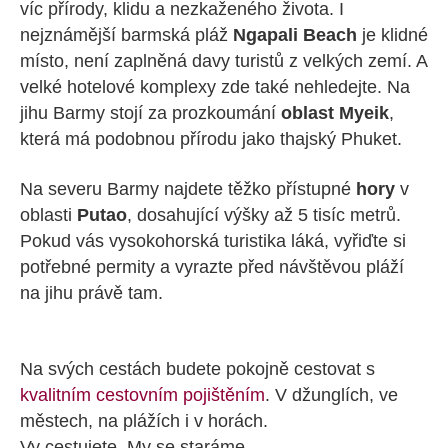
víc přírody, klidu a nezkaženého života. I
nejznámější barmská pláž
Ngapali Beach
je klidné
místo, není zaplněná davy turistů z velkých zemí. A
velké hotelové komplexy zde také nehledejte. Na
jihu Barmy stojí za prozkoumání
oblast Myeik
,
která má podobnou přírodu jako thajský Phuket.
Na severu Barmy najdete těžko přístupné
hory
v
oblasti
Putao
, dosahující výšky až 5 tisíc metrů.
Pokud vás vysokohorská turistika láká, vyřiďte si
potřebné permity a vyrazte před návštěvou pláží
na jihu právě tam.
Na svých cestách budete pokojně cestovat s
kvalitním cestovním pojištěním
. V džunglích, ve
městech, na plážích i v horách.
Vy cestujete. My se staráme.