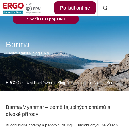
Pojistit online
Spočítat si pojistku
Barma
Cestovatelský blog ERV
ERGO Cestovní Pojišťovna
Blog
Destinace
Asie
Barma
Barma/Myanmar – země tajuplných chrámů a
divoké přírody
Buddhistické chrámy a pagody v džungli. Tradiční obydlí na kůlech