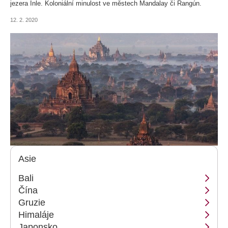
jezera Inle. Koloniální minulost ve městech Mandalay či Rangún.
Buddhové všech velikostí. Vítejte v Barmě, od roku 1989 nazývané
12. 2. 2020
Myanmarem.
Asie
Bali
Čína
Gruzie
Himaláje
Japonsko