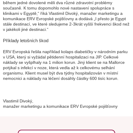
během jedné dovolené měli dva různé zdravotní problémy
současně. K tomu dopomohlo nové nastavení spolupráce s
klinikami v Egyptě,“
říká Vlastimil Divoký, manažer marketingu a
komunikace ERV Evropské pojišťovny a dodává
„I přesto je Egypt
stále destinací, ve které sledujeme 2-3krát vyšší frekvenci škod než
v jakékoli jiné destinaci.“
Příklady letošních škod
ERV Evropská řešila například kolaps diabetičky v národním parku
v USA, který si vyžádal pětidenní hospitalizaci na JIP. Celkové
náklady se vyšplhaly na 1 milion korun. Jiný klient se na Mallorce
potýkal s infekcí v noze, která vedla až k celkovému selhání
organismu. Klient musel být dva týdny hospitalizován v místní
nemocnici a náklady na léčení dosáhly částky 600 tisíc korun.
Vlastimil Divoký,
manažer marketingu a komunikace ERV Evropské pojišťovny