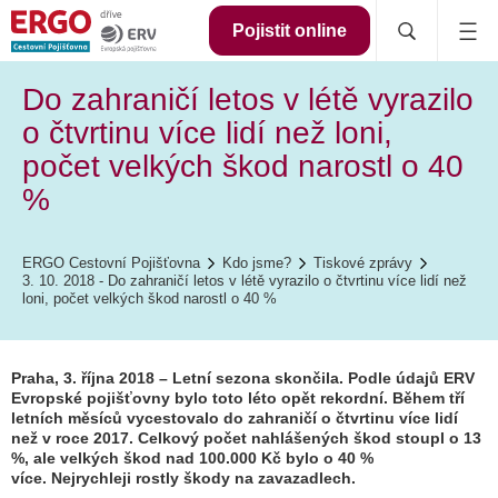
Pojistit online
Do zahraničí letos v létě vyrazilo
o čtvrtinu více lidí než loni,
počet velkých škod narostl o 40
%
ERGO Cestovní Pojišťovna
Kdo jsme?
Tiskové zprávy
3. 10. 2018 - Do zahraničí letos v létě vyrazilo o čtvrtinu více lidí než
loni, počet velkých škod narostl o 40 %
Praha, 3. října 2018 – Letní sezona skončila. Podle údajů ERV
Evropské pojišťovny bylo toto léto opět rekordní. Během tří
letních měsíců vycestovalo do zahraničí o čtvrtinu více lidí
než v roce 2017. Celkový počet nahlášených škod stoupl o 13
%, ale velkých škod nad 100.000 Kč bylo o 40 %
více. Nejrychleji rostly škody na zavazadlech.