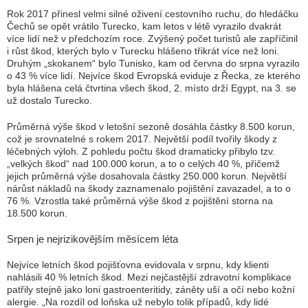
Rok 2017 přinesl velmi silné oživení cestovního ruchu, do hledáčku
Čechů se opět vrátilo Turecko, kam letos v létě vyrazilo dvakrát
více lidí než v předchozím roce. Zvýšený počet turistů ale zapříčinil
i růst škod, kterých bylo v Turecku hlášeno třikrát více než loni.
Druhým „skokanem“ bylo Tunisko, kam od června do srpna vyrazilo
o 43 % více lidí. Nejvíce škod Evropská eviduje z Řecka, ze kterého
byla hlášena celá čtvrtina všech škod, 2. místo drží Egypt, na 3. se
už dostalo Turecko.
Průměrná výše škod v letošní sezoně dosáhla částky 8.500 korun,
což je srovnatelné s rokem 2017. Největší podíl tvořily škody z
léčebných výloh. Z pohledu počtu škod dramaticky přibylo tzv.
„velkých škod“ nad 100.000 korun, a to o celých 40 %, přičemž
jejich průměrná výše dosahovala částky 250.000 korun. Největší
nárůst nákladů na škody zaznamenalo pojištění zavazadel, a to o
76 %. Vzrostla také průměrná výše škod z pojištění storna na
18.500 korun.
Srpen je nejrizikovějším měsícem léta
Nejvíce letních škod pojišťovna evidovala v srpnu, kdy klienti
nahlásili 40 % letních škod. Mezi nejčastější zdravotní komplikace
patřily stejně jako loni gastroenteritidy, záněty uší a očí nebo kožní
alergie.
„Na rozdíl od loňska už nebylo tolik případů, kdy lidé