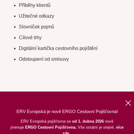
Příběhy klientů
Užitečné odkazy
Slovníček pojmů
Cílové trhy
Digitální kartička cestovního pojištění
Odstoupení od smlouvy
ERV Evropská je nově ERGO Cestovní Pojišťovna!
Nahoru
|
Informace o webu
|
Mapa stránek
ERV Evropská pojišťovna se
od 1. dubna 2026
nově
jmenuje
ERGO
Cestovní Pojišťovna.
Vše ostatní je stejné,
více
©
2026
ERGO Cestovní Pojišťovna, a. s.,
pod dohledem ČNB
zde
.