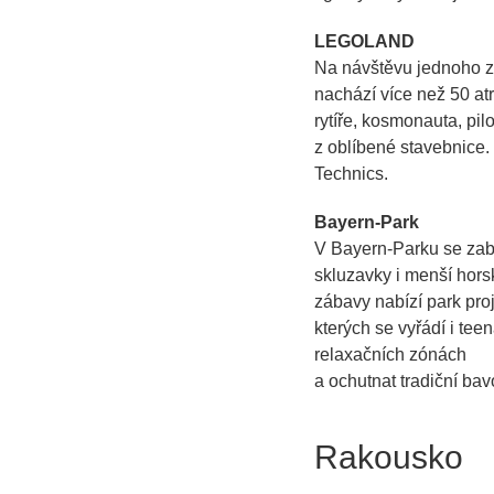
LEGOLAND
Na návštěvu jednoho ze
nachází více než 50 atr
rytíře, kosmonauta, pi
z oblíbené stavebnice.
Technics.
Bayern-Park
V Bayern-Parku se zaba
skluzavky i menší hors
zábavy nabízí park pro
kterých se vyřádí i te
relaxačních zónách
a ochutnat tradiční bav
Rakousko