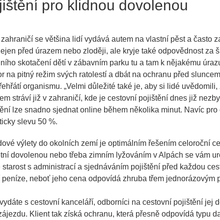
jištění pro klidnou dovolenou
zahraničí se většina lidí vydává autem na vlastní pěst a často 
 nejen před úrazem nebo zloději, ale kryje také odpovědnost za 
ího skotačení dětí v zábavním parku tu a tam k nějakému úrazu
or na pitný režim svých ratolestí a dbát na ochranu před sluncem
 přehřátí organismu.
„Velmi důležité také je, aby si lidé uvědomili
m stráví již v zahraničí, kde je cestovní pojištění dnes již nezby
tění lze snadno sjednat online během několika minut. Navíc pro d
cky slevu 50 %.
ové výlety do okolních zemí je optimálním řešením celoroční ces
etní dovolenou nebo třeba zimním lyžováním v Alpách se vám urč
 starost s administrací a sjednáváním pojištění před každou ce
ří peníze, neboť jeho cena odpovídá zhruba třem jednorázovým po
ydáte s cestovní kanceláří, odborníci na cestovní pojištění jej 
ájezdu. Klient tak získá ochranu, která přesně odpovídá typu da