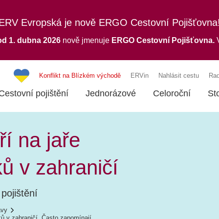
ERV Evropská je nově ERGO Cestovní Pojišťovna
od 1. dubna 2026
nově jmenuje
ERGO
Cestovní Pojišťovna.
V
Konflikt na Blízkém východě
ERVin
Nahlásit cestu
Rad
Cestovní pojištění
Jednorázové
Celoroční
St
í na jaře
ů v zahraničí
pojištění
ávy
ků v zahraničí. Často zapomínají