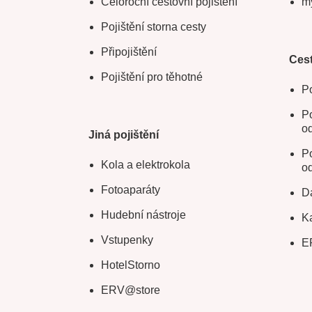
Celoroční cestovní pojištění
m
Pojištění storna cesty
Připojištění
Cest
Pojištění pro těhotné
Po
Po
o
Jiná pojištění
Po
Kola a elektrokola
o
Fotoaparáty
Da
Hudební nástroje
Ka
Vstupenky
E
HotelStorno
ERV@store