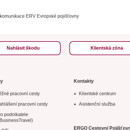
 komunikace ERV Evropské pojišťovny
Nahlásit škodu
Klientská zóna
my
Kontakty
žné pracovní cesty
Klientské centrum
hlášení pracovní cesty
Asistenční služba
o podnikatele
BusinessTravel)
ERGO Cestovní Pojišťov