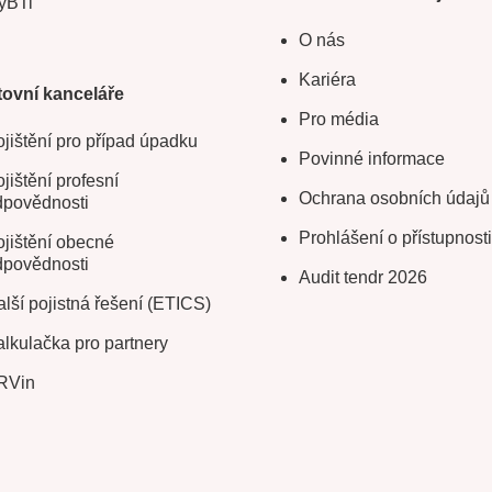
yBTi
O nás
Kariéra
ovní kanceláře
Pro média
jištění pro případ úpadku
Povinné informace
jištění profesní
Ochrana osobních údajů
dpovědnosti
Prohlášení o přístupnosti
jištění obecné
dpovědnosti
Audit tendr 2026
lší pojistná řešení (ETICS)
lkulačka pro partnery
RVin