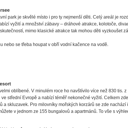
ersee
ní park je skvělé místo i pro ty nejmenší děti. Celý areál je rozd
nabízí vyžití a množství zábavy – dráhové atrakce, kolotoče, divad
kutečností, mimo klasické atrakce tak mohou děti vyzkoušet záv
nu nebo se třeba houpat v obří vodní kačence na vodě.
esort
lmi oblíbené. V minulém roce ho navštívilo více než 830 tis. z 
ál ve střední Evropě a nabízí téměř nekonečné vyžití. Celkem zd
 a skluzavek. Pro milovníky mořských korzárů se zde nachází i 
můžete v jednom ze 155 bungalovů a apartmánů. To vše s výhle