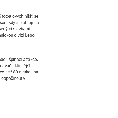
 fotbalových hřišť se
sen, kdy si zahrají na
nšenými stavbami
hnickou divizi Lego
del, šplhací atrakce,
navače klidnější
e než 80 atrakcí, na
e odpočinout v