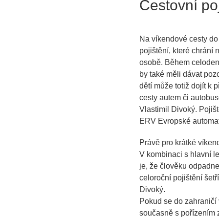
Cestovní po
Na víkendové cesty do 
pojištění, které chrání
osobě. Během celodenn
by také měli dávat poz
dětí může totiž dojít k
cesty autem či autobuse
Vlastimil Divoký. Pojiš
ERV Evropské automati
Právě pro krátké víkend
V kombinaci s hlavní l
je, že člověku odpadne
celoroční pojištění šet
Divoký.
Pokud se do zahraničí v
současně s pořízením z