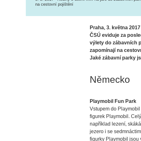
na cestovní pojištění
Praha, 3. května 2017
ČSÚ eviduje za posled
výlety do zábavních pa
zapomínají na cestov
Jaké zábavní parky j
Německo
Playmobil Fun Park
Vstupem do Playmobil 
figurek Playmobil. Celý
například lezení, skáká
jezero i se sedmnáctime
figurky Playmobil jsou 