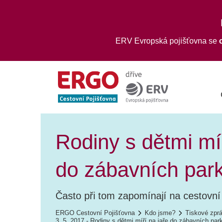
ERV Evropská pojišťovna se
Rodiny s dětmi míř
do zábavních park
Často při tom zapomínají na cestovní 
ERGO Cestovní Pojišťovna
Kdo jsme?
Tiskové zpr
3. 5. 2017 - Rodiny s dětmi míří na jaře do zábavních par