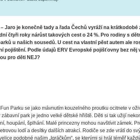
 – Jaro je konečně tady a řada Čechů vyráží na krátkodobé 
ní čtyři roky nárůst takových cest o 24 %. Pro rodiny s dět
rků u našich sousedů. U cest na vlastní pěst autem ale roste
ní pojištění. Podle údajů ERV Evropské pojišťovny bez něj
sou pro děti NEJ?
Fun Parku se jako mávnutím kouzelného proutku ocitnete v oži
 zábavní park je jedno velké dětské hřiště. Děti si tak užijí neko
ní, houpání, šplhání. Malé princezny mohou navštívit zámek. Pro
trovou lodí a desítky dalších atrakcí. Rodiče se zde vrátí do svý
velice podobné našim „Igráčkům“, se kterými si hrál téměř každý