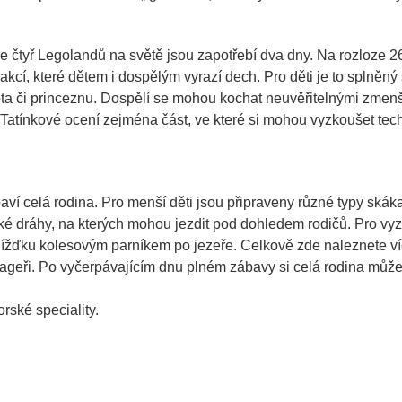
 čtyř Legolandů na světě jsou zapotřebí dva dny. Na rozloze 26
akcí, které dětem i dospělým vyrazí dech. Pro děti je to splněný 
lota či princeznu. Dospělí se mohou kochat neuvěřitelnými zme
 Tatínkové ocení zejména část, ve které si mohou vyzkoušet tec
ví celá rodina. Pro menší děti jsou připraveny různé typy skáka
ké dráhy, na kterých mohou jezdit pod dohledem rodičů. Pro vyz
jížďku kolesovým parníkem po jezeře. Celkově zde naleznete víc
enageři. Po vyčerpávajícím dnu plném zábavy si celá rodina můž
orské speciality.