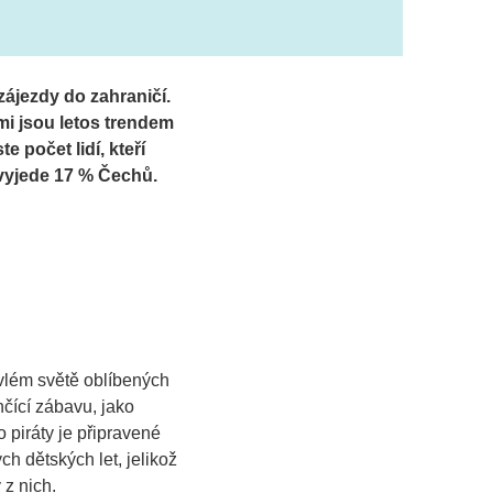
zájezdy do zahraničí.
mi jsou letos trendem
 počet lidí, kteří
 vyjede 17 % Čechů.
vlém světě oblíbených
nčící zábavu, jako
 piráty je připravené
ch dětských let, jelikož
 z nich.