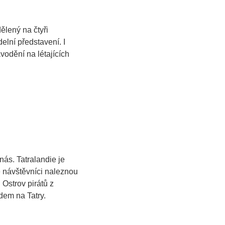
ělený na čtyři
elní představení. I
odění na létajících
nás. Tatralandie je
e návštěvníci naleznou
Ostrov pirátů z
dem na Tatry.