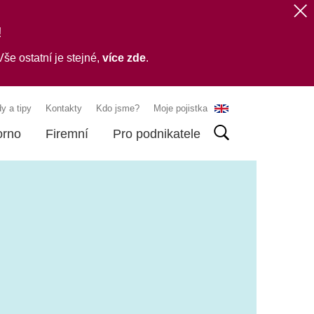
!
še ostatní je stejné,
více zde
.
y a tipy
Kontakty
Kdo jsme?
Moje pojistka
orno
Firemní
Pro podnikatele