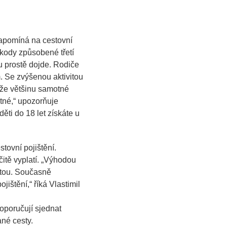
zapomíná na cestovní
škody způsobené třetí
 prostě dojde. Rodiče
. Se zvýšenou aktivitou
, že většinu samotné
tné,“
upozorňuje
ěti do 18 let získáte u
tovní pojištění.
itě vyplatí.
„Výhodou
stou. Současně
jištění,“
říká Vlastimil
doporučují sjednat
né cesty.