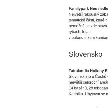
Familypark Neusiedl
Největší rakouský zábav
tematické části, které 
nemožné se zde stává s
rybách, létaní
v balónu, řízení kamio
Slovensko
Tatralandia Holiday R
Slovensko je u Čechů ve
největší celoroční are
14 bazénů, 28 tobogánů
Karibiku. Ubytovat se 