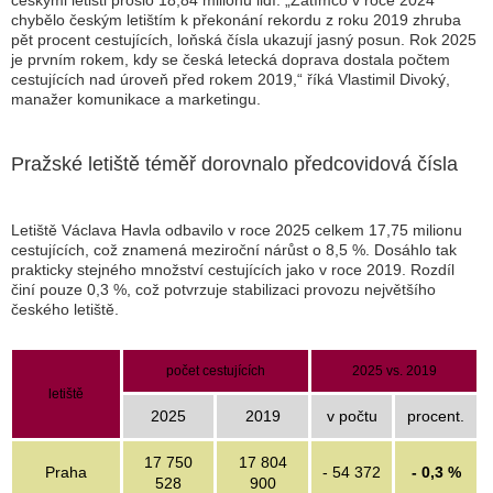
českými letišti prošlo 18,84 milionu lidí. „Zatímco v roce 2024
chybělo českým letištím k překonání rekordu z roku 2019 zhruba
pět procent cestujících, loňská čísla ukazují jasný posun. Rok 2025
je prvním rokem, kdy se česká letecká doprava dostala počtem
cestujících nad úroveň před rokem 2019,“ říká Vlastimil Divoký,
manažer komunikace a marketingu.
Pražské letiště téměř dorovnalo předcovidová čísla
Letiště Václava Havla odbavilo v roce 2025 celkem 17,75 milionu
cestujících, což znamená meziroční nárůst o 8,5 %. Dosáhlo tak
prakticky stejného množství cestujících jako v roce 2019. Rozdíl
činí pouze 0,3 %, což potvrzuje stabilizaci provozu největšího
českého letiště.
počet cestujících
2025 vs. 2019
letiště
2025
2019
v počtu
procent.
17 750
17 804
Praha
- 54 372
- 0,3 %
528
900