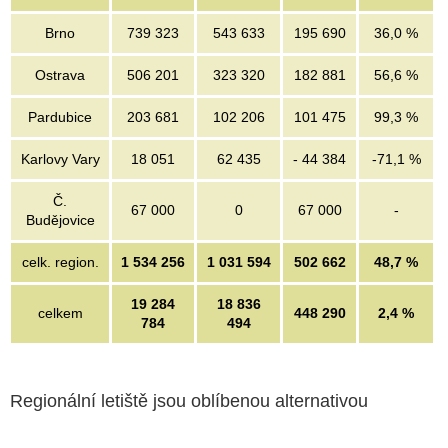
Brno
739 323
543 633
195 690
36,0 %
Ostrava
506 201
323 320
182 881
56,6 %
Pardubice
203 681
102 206
101 475
99,3 %
Karlovy Vary
18 051
62 435
- 44 384
-71,1 %
Č.
67 000
0
67 000
-
Budějovice
celk. region.
1 534 256
1 031 594
502 662
48,7 %
19 284
18 836
celkem
448 290
2,4 %
784
494
Regionální letiště jsou oblíbenou alternativou