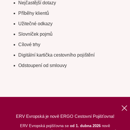
Nejčastější dotazy
Příběhy klientů
Užitečné odkazy
Slovníček pojmů
Cílové trhy
Digitální kartička cestovního pojištění
Odstoupení od smlouvy
ERV Evropská je nově ERGO Cestovní Pojišťovna!
Nahoru
|
Informace o webu
|
Mapa stránek
ERV Evropská pojišťovna se
od 1. dubna 2026
nově