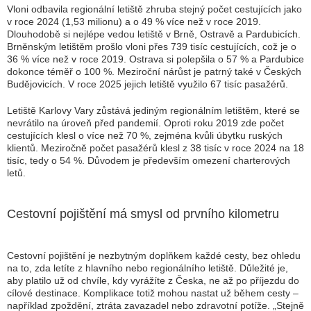
Vloni odbavila regionální letiště zhruba stejný počet cestujících jako
v roce 2024 (1,53 milionu) a o 49 % více než v roce 2019.
Dlouhodobě si nejlépe vedou letiště v Brně, Ostravě a Pardubicích.
Brněnským letištěm prošlo vloni přes 739 tisíc cestujících, což je o
36 % více než v roce 2019. Ostrava si polepšila o 57 % a Pardubice
dokonce téměř o 100 %. Meziroční nárůst je patrný také v Českých
Budějovicích. V roce 2025 jejich letiště využilo 67 tisíc pasažérů.
Letiště Karlovy Vary zůstává jediným regionálním letištěm, které se
nevrátilo na úroveň před pandemií. Oproti roku 2019 zde počet
cestujících klesl o více než 70 %, zejména kvůli úbytku ruských
klientů. Meziročně počet pasažérů klesl z 38 tisíc v roce 2024 na 18
tisíc, tedy o 54 %. Důvodem je především omezení charterových
letů.
Cestovní pojištění má smysl od prvního kilometru
Cestovní pojištění je nezbytným doplňkem každé cesty, bez ohledu
na to, zda letíte z hlavního nebo regionálního letiště. Důležité je,
aby platilo už od chvíle, kdy vyrážíte z Česka, ne až po příjezdu do
cílové destinace. Komplikace totiž mohou nastat už během cesty –
například zpoždění, ztráta zavazadel nebo zdravotní potíže. „Stejně