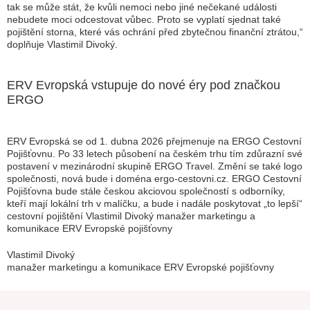
tak se může stát, že kvůli nemoci nebo jiné nečekané události
nebudete moci odcestovat vůbec. Proto se vyplatí sjednat také
pojištění storna, které vás ochrání před zbytečnou finanční ztrátou,“
doplňuje Vlastimil Divoký.
ERV Evropská vstupuje do nové éry pod značkou
ERGO
ERV Evropská se od 1. dubna 2026 přejmenuje na ERGO Cestovní
Pojišťovnu. Po 33 letech působení na českém trhu tím zdůrazní své
postavení v mezinárodní skupině ERGO Travel. Změní se také logo
společnosti, nová bude i doména ergo-cestovni.cz. ERGO Cestovní
Pojišťovna bude stále českou akciovou společností s odborníky,
kteří mají lokální trh v malíčku, a bude i nadále poskytovat „to lepší“
cestovní pojištění Vlastimil Divoký manažer marketingu a
komunikace ERV Evropské pojišťovny
Vlastimil Divoký
manažer marketingu a komunikace ERV Evropské pojišťovny