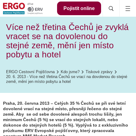
Pojistit online
Více než třetina Čechů je zvyklá
vracet se na dovolenou do
stejné země, mění jen místo
pobytu a hotel
ERGO Cestovní Pojišťovna
Kdo jsme?
Tiskové zprávy
20. 6. 2013 - Více než třetina Čechů se vrací na dovolenou do stejné
země, mění jen místo pobytu a hotel
Praha, 20. června 2013 – Celých 35 % Čechů se při své letní
dovolené vrací na stejné místo, přesněji řečeno do stejné
země. Aby se od sebe dovolené alespoň trochu lišily, jen
minimum Čechů (5 %) se vrací do stejných lokalit, nebo
dokonce do stejných hotelů (5 %). Vyplývá to z exkluzivního
průzkumu ERV Evropské pojišťovny, který zpracovala