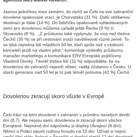
agentura NMS Market Reserch.
Jasnou jedničkou mezi zeměmi, do nichž se Češi na své zahraniční
dovolené opakovaně vrací, je Chorvatsko (31 %). Další oblíbenou
destinací je Itálie (14 %). Do žebříčku opakovaně vyhledávaných
zemí pro dovolenou můžeme zařadit ještě Řecko (9 %) či
Slovensko (8 %). „
Z průzkumu také vyplynulo, že více než třetina
Čechů (35 %) se při cestování snaží navštěvovat různé země. To
se týká zejména lidí mladších 50 let, kteří spíše než s cestovní
kanceláří jezdí na vlastní pěst,
“ komentuje výsledky průzkumu
manažer marketingu a komunikace ERV Evropské pojišťovny
Vlastimil Divoký. Téměř třetina lidí (31 %) odpověděla, že na
dovolenou do zahraničí nejezdí vůbec, raději zůstanou v Česku. U
starší generace nad 50 let je to pak téměř polovina (42 %) Čechů.
Dovolenou zkracují skoro všude v Evropě
Češi tráví na letní dovolené v zahraničí v průměru necelých devět
dní (8,7). Ale nejsou sami, dovolenou si zkracují skoro všichni
Evropané. Nejméně dní odpočinku si dopřejí Ukrajinci (8 dní),
Němci a Poláci opustí rodnou hroudu na 10 dní. Užívat si nejvíc
umějí jižní státy. Italové a Španělé si dopřejí téměř 12 dní dovolené.