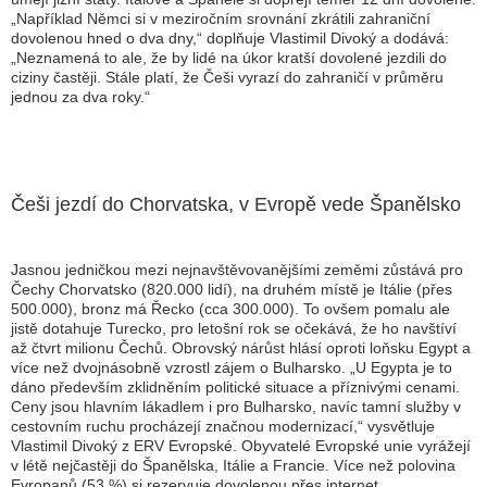
„Například Němci si v meziročním srovnání zkrátili zahraniční
dovolenou hned o dva dny,“ doplňuje Vlastimil Divoký a dodává:
„
Neznamená to ale, že by lidé na úkor kratší dovolené jezdili do
ciziny častěji. Stále platí, že Češi vyrazí do zahraničí v průměru
jednou za dva roky.
“
Češi jezdí do Chorvatska, v Evropě vede Španělsko
Jasnou jedničkou mezi nejnavštěvovanějšími zeměmi zůstává pro
Čechy Chorvatsko (820.000 lidí), na druhém místě je Itálie (přes
500.000), bronz má Řecko (cca 300.000). To ovšem pomalu ale
jistě dotahuje Turecko, pro letošní rok se očekává, že ho navštíví
až čtvrt milionu Čechů. Obrovský nárůst hlásí oproti loňsku Egypt a
více než dvojnásobně vzrostl zájem o Bulharsko. „
U Egypta je to
dáno především zklidněním politické situace a příznivými cenami.
Ceny jsou hlavním lákadlem i pro Bulharsko, navíc tamní služby v
cestovním ruchu procházejí značnou modernizací,
“ vysvětluje
Vlastimil Divoký z ERV Evropské. Obyvatelé Evropské unie vyrážejí
v létě nejčastěji do Španělska, Itálie a Francie. Více než polovina
Evropanů (53 %) si rezervuje dovolenou přes internet.