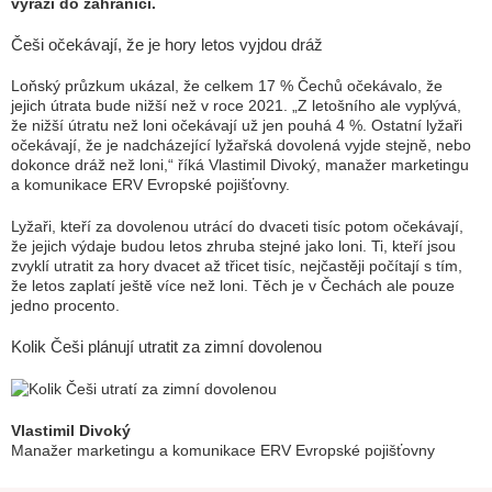
vyráží do zahraničí.
Češi očekávají, že je hory letos vyjdou dráž
Loňský průzkum ukázal, že celkem 17 % Čechů očekávalo, že
jejich útrata bude nižší než v roce 2021. „Z letošního ale vyplývá,
že nižší útratu než loni očekávají už jen pouhá 4 %. Ostatní lyžaři
očekávají, že je nadcházející lyžařská dovolená vyjde stejně, nebo
dokonce dráž než loni,“ říká Vlastimil Divoký, manažer marketingu
a komunikace ERV Evropské pojišťovny.
Lyžaři, kteří za dovolenou utrácí do dvaceti tisíc potom očekávají,
že jejich výdaje budou letos zhruba stejné jako loni. Ti, kteří jsou
zvyklí utratit za hory dvacet až třicet tisíc, nejčastěji počítají s tím,
že letos zaplatí ještě více než loni. Těch je v Čechách ale pouze
jedno procento.
Kolik Češi plánují utratit za zimní dovolenou
Vlastimil Divoký
Manažer marketingu a komunikace ERV Evropské pojišťovny