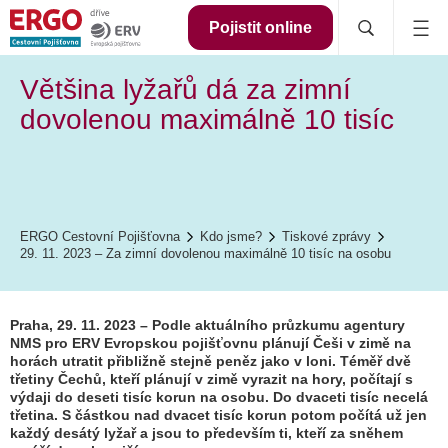
Pojistit online
Většina lyžařů dá za zimní
dovolenou maximálně 10 tisíc
ERGO Cestovní Pojišťovna
Kdo jsme?
Tiskové zprávy
29. 11. 2023 – Za zimní dovolenou maximálně 10 tisíc na osobu
Praha, 29. 11. 2023 – Podle aktuálního průzkumu agentury
NMS pro ERV Evropskou pojišťovnu plánují Češi v zimě na
horách utratit přibližně stejně peněz jako v loni. Téměř dvě
třetiny Čechů, kteří plánují v zimě vyrazit na hory, počítají s
výdaji do deseti tisíc korun na osobu. Do dvaceti tisíc necelá
třetina. S částkou nad dvacet tisíc korun potom počítá už jen
každý desátý lyžař a jsou to především ti, kteří za sněhem