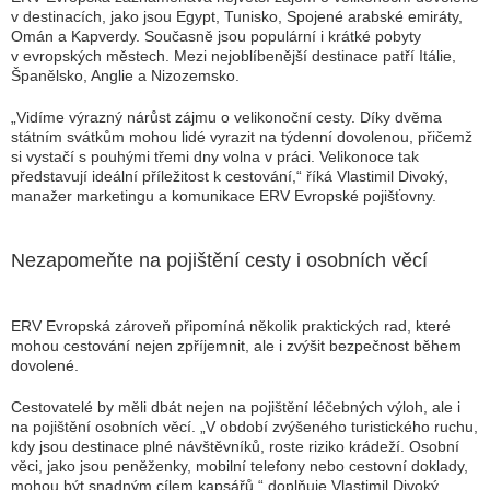
v destinacích, jako jsou Egypt, Tunisko, Spojené arabské emiráty,
Omán a Kapverdy. Současně jsou populární i krátké pobyty
v evropských městech. Mezi nejoblíbenější destinace patří Itálie,
Španělsko, Anglie a Nizozemsko.
„Vidíme výrazný nárůst zájmu o velikonoční cesty. Díky dvěma
státním svátkům mohou lidé vyrazit na týdenní dovolenou, přičemž
si vystačí s pouhými třemi dny volna v práci. Velikonoce tak
představují ideální příležitost k cestování,
“ říká Vlastimil Divoký,
manažer marketingu a komunikace ERV Evropské pojišťovny.
Nezapomeňte na pojištění cesty i osobních věcí
ERV Evropská zároveň připomíná několik praktických rad, které
mohou cestování nejen zpříjemnit, ale i zvýšit bezpečnost během
dovolené.
Cestovatelé by měli dbát nejen na pojištění léčebných výloh, ale i
na pojištění osobních věcí.
„V období zvýšeného turistického ruchu,
kdy jsou destinace plné návštěvníků, roste riziko krádeží. Osobní
věci, jako jsou peněženky, mobilní telefony nebo cestovní doklady,
mohou být snadným cílem kapsářů,“
doplňuje Vlastimil Divoký.