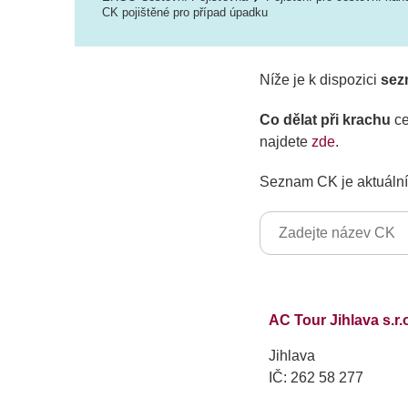
CK pojištěné pro případ úpadku
Níže je k dispozici
sez
Co dělat při krachu
ce
najdete
zde
.
Seznam CK je aktuální 
AC Tour Jihlava s.r.
Jihlava
IČ: 262 58 277