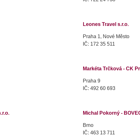
Leones Travel s.r.o.
Praha 1, Nové Město
IČ: 172 35 511
Markéta Trčková - CK 
Praha 9
IČ: 492 60 693
r.o.
Michal Pokorný - BOV
Brno
IČ: 463 13 711