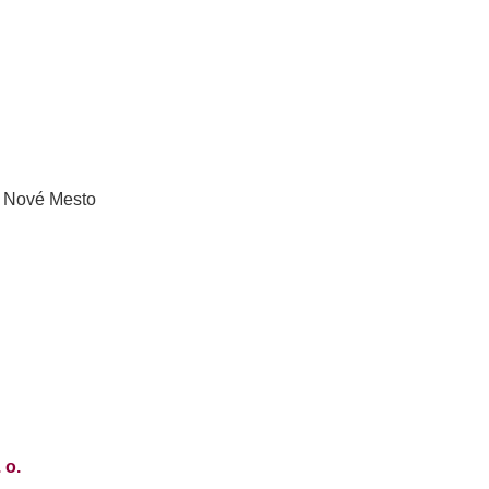
ť Nové Mesto
 o.