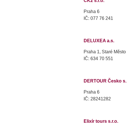
CK2 s.r.o.
Praha 6
IČ: 077 76 241
DELUXEA a.s.
Praha 1, Staré Město
IČ: 634 70 551
DERTOUR Česko s. r
Praha 6
IČ: 28241282
Elixír tours s.r.o.