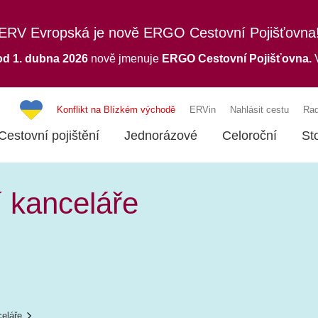
ERV Evropská je nově ERGO Cestovní Pojišťovna
od 1. dubna 2026
nově jmenuje
ERGO
Cestovní Pojišťovna.
V
Konflikt na Blízkém východě
ERVin
Nahlásit cestu
Rad
Cestovní pojištění
Jednorázové
Celoroční
St
í kanceláře
celáře