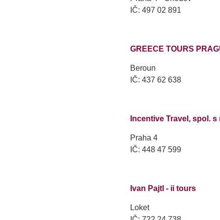
IČ: 497 02 891
GREECE TOURS PRAGUE, 
Beroun
IČ: 437 62 638
Incentive Travel, spol. s 
Praha 4
IČ: 448 47 599
Ivan Pajtl - ii tours
Loket
IČ: 722 24 738