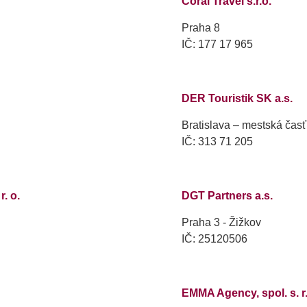
Coral Travel s.r.o.
Praha 8
IČ: 177 17 965
DER Touristik SK a.s.
Bratislava – mestská čas
IČ: 313 71 205
. o.
DGT Partners a.s.
Praha 3 - Žižkov
IČ: 25120506
EMMA Agency, spol. s. r.