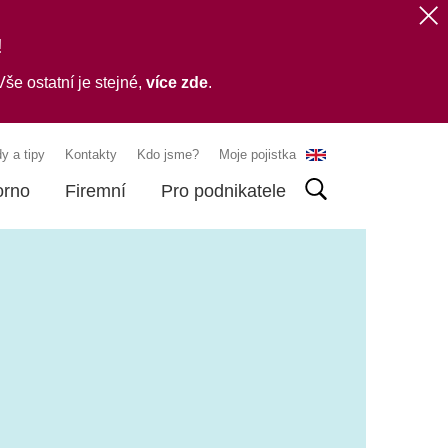
!
še ostatní je stejné,
více zde
.
y a tipy
Kontakty
Kdo jsme?
Moje pojistka
orno
Firemní
Pro podnikatele