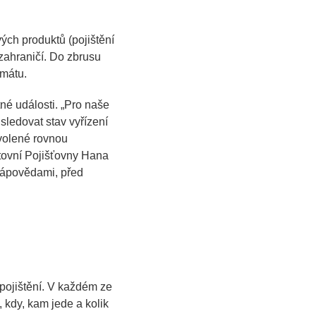
ých produktů (pojištění
zahraničí. Do zbrusu
rmátu.
é události. „
Pro naše
sledovat stav vyřízení
volené rovnou
tovní Pojišťovny Hana
 nápovědami, před
 pojištění. V každém ze
 kdy, kam jede a kolik