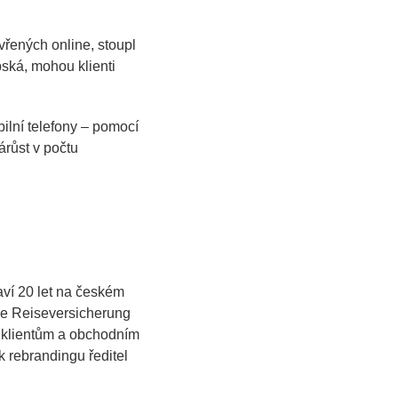
avřených online, stoupl
pská, mohou klienti
obilní telefony – pomocí
růst v počtu
aví 20 let na českém
he Reiseversicherung
s klientům a obchodním
 k rebrandingu ředitel