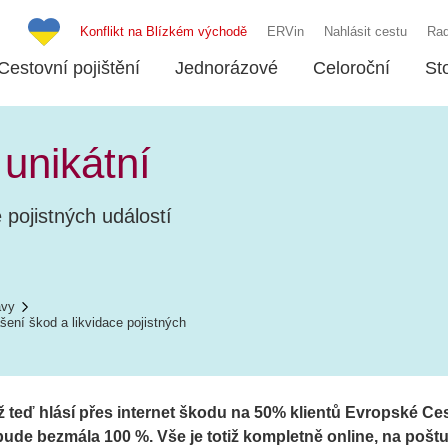
Konflikt na Blízkém východě
ERVin
Nahlásit cestu
Rad
Cestovní pojištění
Jednorázové
Celoroční
St
unikátní
 pojistných událostí
ávy
šení škod a likvidace pojistných
Už teď hlásí přes internet škodu na 50% klientů Evropské Ce
e bezmála 100 %. Vše je totiž kompletně online, na poštu, 