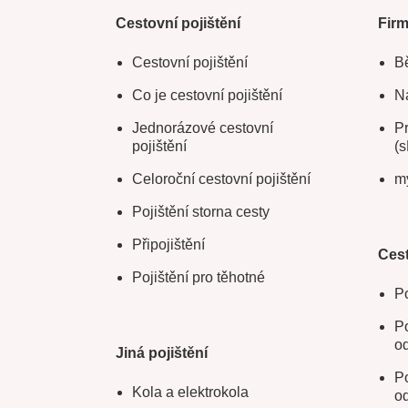
Cestovní pojištění
Fir
Cestovní pojištění
Bě
Co je cestovní pojištění
Na
Jednorázové cestovní
Pr
pojištění
(s
Celoroční cestovní pojištění
m
Pojištění storna cesty
Připojištění
Cest
Pojištění pro těhotné
Po
Po
o
Jiná pojištění
Po
Kola a elektrokola
o