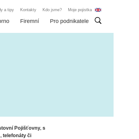
y a tipy
Kontakty
Kdo jsme?
Moje pojistka
orno
Firemní
Pro podnikatele
stovní Pojišťovny, s
telefonáty či