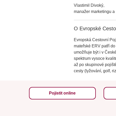
Vlastimil Divoký,
manažer marketingu a
O Evropské Cesto
Evropská Cestovní Poji
mateřské ERV patří do 
umožňuje být i v České
spektrum vysoce kvalitn
až po skupinové pojišt
cesty (lyžování, golf, r
Pojistit online