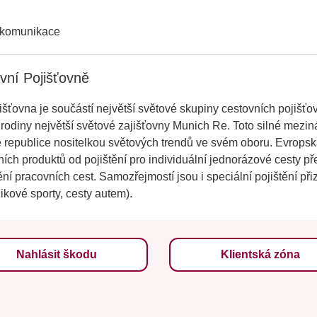
 komunikace
vní Pojišťovně
šťovna je součástí největší světové skupiny cestovních pojišťo
rodiny největší světové zajišťovny Munich Re. Toto silné meziná
 republice nositelkou světových trendů ve svém oboru. Evropská
ích produktů od pojištění pro individuální jednorázové cesty pře
ění pracovních cest. Samozřejmostí jsou i speciální pojištění p
izikové sporty, cesty autem).
Nahlásit škodu
Klientská zóna