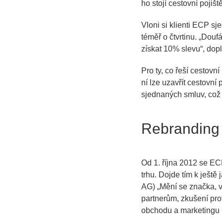
ho stojí cestovní pojiště
Vloni si klienti ECP sj
téměř o čtvrtinu. „Douf
získat 10% slevu“, dop
Pro ty, co řeší cestovní
ní lze uzavřít cestovní 
sjednaných smluv, což 
Rebranding 
Od 1. října 2012 se EC
trhu. Dojde tím k ješt
AG) „Mění se značka, v
partnerům, zkušení profe
obchodu a marketingu 