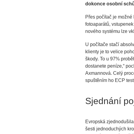
dokonce osobní schůz
Přes počítač je možné 
fotoaparátů, vstupenek
nového systému lze vkl
U počítače stačí absolv
klienty je to velice po
škody. To u 97% probě
dostanete peníze,
“ poc
Axmannová. Celý proces
spuštěním ho ECP test
Sjednání poj
Evropská zjednodušila t
šesti jednoduchých krok