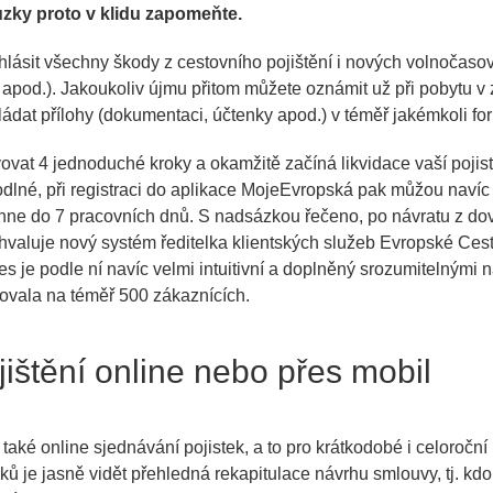
ky proto v klidu zapomeňte.
hlásit všechny škody z cestovního pojištění i nových volnočasov
 apod.). Jakoukoliv újmu přitom můžete oznámit už při pobytu v 
ádat přílohy (dokumentaci, účtenky apod.) v téměř jakémkoli fo
ovat 4 jednoduché kroky a okamžitě začíná likvidace vaší pojistn
hodlné, při registraci do aplikace MojeEvropská pak můžou navíc 
hne do 7 pracovních dnů. S nadsázkou řečeno, po návratu z do
hvaluje nový systém ředitelka klientských služeb Evropské Ces
 je podle ní navíc velmi intuitivní a doplněný srozumitelnými
ovala na téměř 500 zákaznících.
ištění online nebo přes mobil
aké online sjednávání pojistek, a to pro krátkodobé i celoroční
ů je jasně vidět přehledná rekapitulace návrhu smlouvy, tj. kdo,