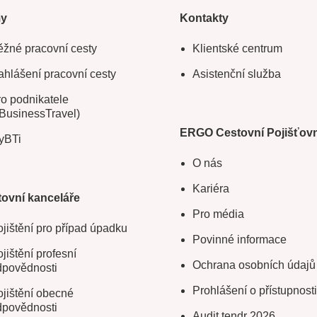
my
Kontakty
žné pracovní cesty
Klientské centrum
hlášení pracovní cesty
Asistenční služba
o podnikatele
BusinessTravel)
ERGO Cestovní Pojišťov
yBTi
O nás
Kariéra
ovní kanceláře
Pro média
jištění pro případ úpadku
Povinné informace
jištění profesní
Ochrana osobních údajů
dpovědnosti
Prohlášení o přístupnosti
jištění obecné
dpovědnosti
Audit tendr 2026