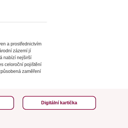
ven a prostřednictvím
rodní zázemí jí
 nabízí nejširší
s celoroční pojištění
řizpůsobená zaměření
Digitální kartička