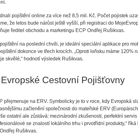
ní.
ednali pojištění online za více než 8,5 mil. Kč. Počet pojistek uz
áme, že letos bude nárůst ještě vyšší, při registraci do MojeEvro
lňuje ředitel obchodu a marketingu ECP Ondřej Rušikvas.
 pojištění na poslední chvíli, je ideální speciální aplikace pro m
pojištění dokonce ve třech krocích. „
Oproti loňsku máme 120% ná
je skvělé,
“ hodnotí výsledek Rušikvas.
Evropské Cestovní Pojišťovny
P přejmenuje na ERV. Symbolicky je to v roce, kdy Evropská sl
ě jasnějšímu začlenění společnosti do mateřské ERV (Europäisc
še ostatní ale zůstává: mezinárodní zkušenosti, perfektní servi
sionálové se znalostí lokálního trhu i prvotřídní produkty,“ říká
Ondřej Rušikvas.