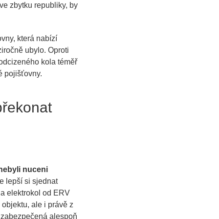
 ve zbytku republiky, by
vny, která nabízí
ziročně ubylo. Oproti
 odcizeného kola téměř
é pojišťovny.
překonat
nebyli nuceni
 lepší si sjednat
l a elektrokol od ERV
objektu, ale i právě z
mít zabezpečená alespoň