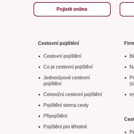
Pojistit online
Cestovní pojištění
Fir
Cestovní pojištění
Bě
Co je cestovní pojištění
Na
Jednorázové cestovní
Pr
pojištění
(s
Celoroční cestovní pojištění
m
Pojištění storna cesty
Připojištění
Cest
Pojištění pro těhotné
Po