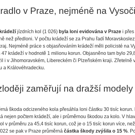
kradlo v Praze, nejméně na Vysoč
krádeží
jízdních kol (1 026)
byla loni evidována v Praze
i přes
ě než předloni. V počtu krádeží se za Prahu řadí Moravskoslezs
kraj. Nejméně práce s objasňováním krádeží měli policisté na Vy
47 krádeží v hodnotě 1 milionu korun. Objasněno tam bylo 29,
il i v Jihomoravském, Libereckém či Plzeňském kraji. Zřetelně ví
ku a Královéhradecku.
zloději zaměřují na dražší modely
ná škoda odcizeného kola přesáhla loni částku 30 tisíc korun. 
á nejen počtem krádeží, ale i průměrnou škodou za kolo. V hlavn
ol v průměru za 45,4 tisíc korun, což je o 15 tisíc korun více, ne
 2022 se pak v Praze průměrná
částka škody zvýšila o 15 %
. Po