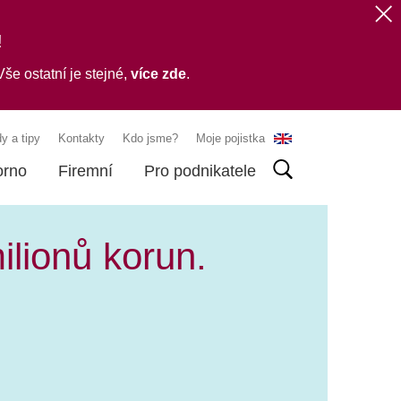
!
še ostatní je stejné,
více zde
.
y a tipy
Kontakty
Kdo jsme?
Moje pojistka
orno
Firemní
Pro podnikatele
ilionů korun.