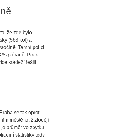
ině
 to, že zde bylo
ký (563 kol) a
sočině. Tamní policii
8 % případů. Počet
ce krádeží řešili
Praha se tak oproti
ím městě totiž zloději
ž je průměr ve zbytku
licejní statistiky tedy