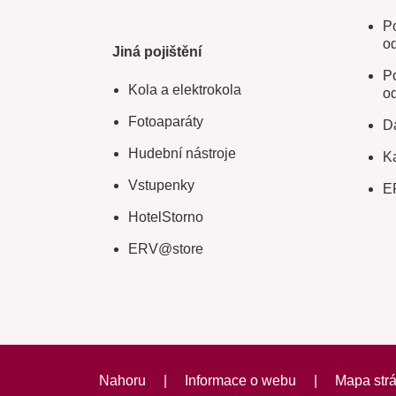
Po
o
Jiná pojištění
Po
Kola a elektrokola
o
Fotoaparáty
Da
Hudební nástroje
Ka
Vstupenky
E
HotelStorno
ERV@store
Nahoru
|
Informace o webu
|
Mapa str