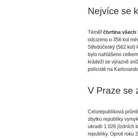
Nejvíce se 
Téměř
čtvrtina všech 
odcizeno o 356 kol mén
Středočeský (562 kol) 
bylo nahlášeno celkem 
krádeží se výrazně sníž
policisté na Karlovars
V Praze se 
Celorepubliková průměr
zbytku republiky vymyk
ukradli 1 026 jízdních k
republiky. Oproti roku