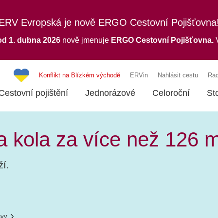
ERV Evropská je nově ERGO Cestovní Pojišťovna
od 1. dubna 2026
nově jmenuje
ERGO
Cestovní Pojišťovna.
V
Konflikt na Blízkém východě
ERVin
Nahlásit cestu
Rad
Cestovní pojištění
Jednorázové
Celoroční
St
a kola za více než 126 m
ží.
ávy