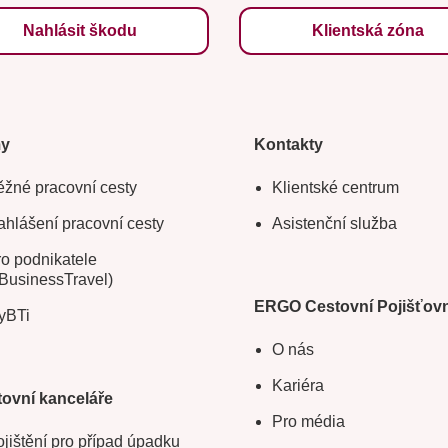
Nahlásit škodu
Klientská zóna
my
Kontakty
žné pracovní cesty
Klientské centrum
hlášení pracovní cesty
Asistenční služba
o podnikatele
BusinessTravel)
ERGO Cestovní Pojišťov
yBTi
O nás
Kariéra
ovní kanceláře
Pro média
jištění pro případ úpadku