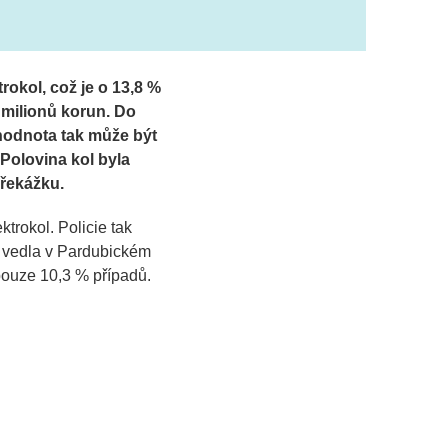
rokol, což je o 13,8 %
 milionů korun. Do
 hodnota tak může být
 Polovina kol byla
překážku.
ktrokol. Policie tak
e vedla v Pardubickém
 pouze 10,3 % případů.