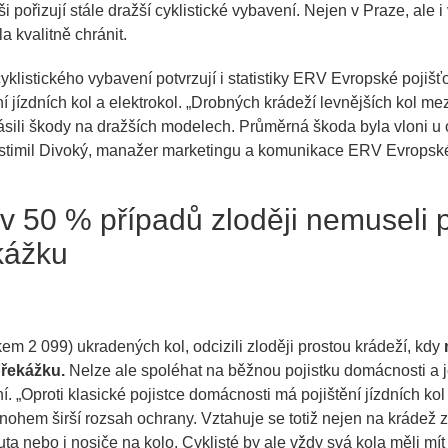
ši pořizují stále dražší cyklistické vybavení. Nejen v Praze, ale i
la kvalitně chránit.
yklistického vybavení potvrzují i statistiky ERV Evropské pojišťo
í jízdních kol a elektrokol. „Drobných krádeží levnějších kol me
lásili škody na dražších modelech. Průměrná škoda byla vloni u
Vlastimil Divoký, manažer marketingu a komunikace ERV Evropsk
 v 50 % případů zloději nemuseli 
kážku
em 2 099) ukradených kol, odcizili zloději prostou krádeží, kdy
překážku.
Nelze ale spoléhat na běžnou pojistku domácnosti a je
í. „Oproti klasické pojistce domácnosti má pojištění jízdních ko
ohem širší rozsah ochrany. Vztahuje se totiž nejen na krádež z 
auta nebo i nosiče na kolo. Cyklisté by ale vždy svá kola měli 