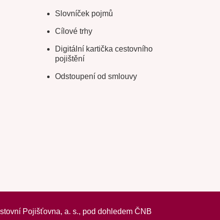
Slovníček pojmů
Cílové trhy
Digitální kartička cestovního
pojištění
Odstoupení od smlouvy
vní Pojišťovna, a. s.,
pod dohledem ČNB