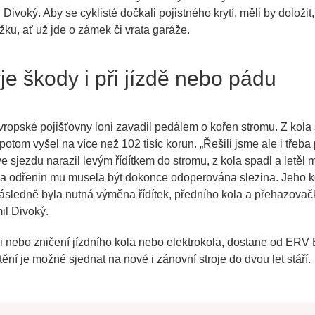
Divoký. Aby se cyklisté dočkali pojistného krytí, měli by doložit,
ku, ať už jde o zámek či vrata garáže.
yje škody i při jízdě nebo pádu
ropské pojišťovny loni zavadil pedálem o kořen stromu. Z kola 
tom vyšel na více než 102 tisíc korun. „Řešili jsme ale i třeba p
i ve sjezdu narazil levým řídítkem do stromu, z kola spadl a letěl
a odřenin mu musela být dokonce odoperována slezina. Jeho k
 následně byla nutná výměna řídítek, předního kola a přehazova
mil Divoký.
 nebo zničení jízdního kola nebo elektrokola, dostane od ERV 
ění je možné sjednat na nové i zánovní stroje do dvou let stáří.