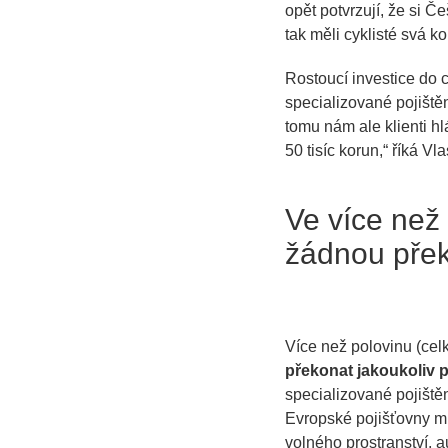
opět potvrzují, že si Če
tak měli cyklisté svá ko
Rostoucí investice do c
specializované pojištěn
tomu nám ale klienti h
50 tisíc korun,“ říká 
Ve více než
žádnou pře
Více než polovinu (celk
překonat jakoukoliv 
specializované pojištěn
Evropské pojišťovny mn
volného prostranství, 