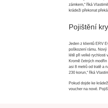
zámkem,“ říká Vlastimil 
krádeži překonat překáž
Pojištění kr
Jeden z klientů ERV Ev
poškození rámu. Nový po
létě při velké rychlost
Kromě četných modřin 
asi 8 metrů od tratě a
230 korun,“ říká Vlasti
Pokud dojde ke krádeži
voucher na nové. Pojišt