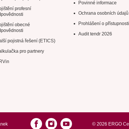
Povinné informace
jištění profesní
Ochrana osobních údajů
dpovědnosti
Prohlášení o přístupnosti
jištění obecné
dpovědnosti
Audit tendr 2026
lší pojistná řešení (ETICS)
lkulačka pro partnery
RVin
ánek
©
2026
ERGO Cesto