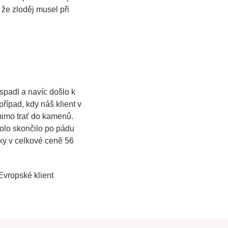
 že zloděj musel při
spadl a navíc došlo k
řípad, kdy náš klient v
 mimo trať do kamenů.
olo skončilo po pádu
čky v celkové ceně 56
Evropské klient