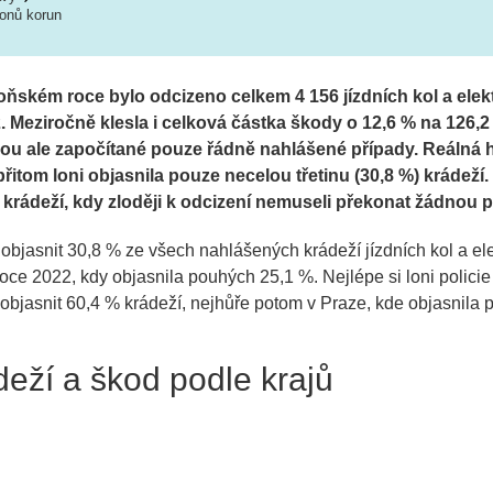
ionů korun
loňském roce bylo odcizeno celkem 4 156 jízdních kol a elekt
 Meziročně klesla i celková částka škody o 12,6 % na 126,2
 jsou ale započítané pouze řádně nahlášené případy. Reálná
přitom loni objasnila pouze necelou třetinu (30,8 %) krádeží.
 krádeží, kdy zloději k odcizení nemuseli překonat žádnou 
o objasnit 30,8 % ze všech nahlášených krádeží jízdních kol a ele
roce 2022, kdy objasnila pouhých 25,1 %. Nejlépe si loni polici
lo objasnit 60,4 % krádeží, nejhůře potom v Praze, kde objasnila
deží a škod podle krajů