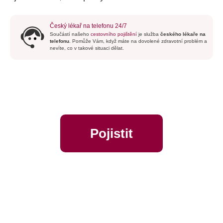
Český lékař na telefonu 24/7
Součástí našeho
cestovního pojištění
je služba
českého lékaře na
telefonu
. Pomůže Vám, když máte na dovolené zdravotní problém a
nevíte, co v takové situaci dělat.
Pojistit
online