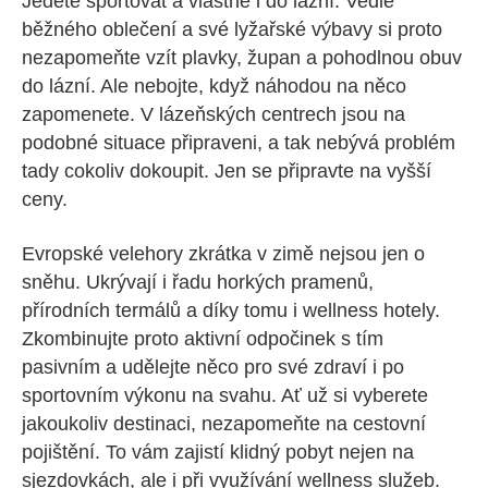
Jedete sportovat a vlastně i do lázní. Vedle
běžného oblečení a své lyžařské výbavy si proto
nezapomeňte vzít plavky, župan a pohodlnou obuv
do lázní. Ale nebojte, když náhodou na něco
zapomenete. V lázeňských centrech jsou na
podobné situace připraveni, a tak nebývá problém
tady cokoliv dokoupit. Jen se připravte na vyšší
ceny.
Evropské velehory zkrátka v zimě nejsou jen o
sněhu. Ukrývají i řadu horkých pramenů,
přírodních termálů a díky tomu i wellness hotely.
Zkombinujte proto aktivní odpočinek s tím
pasivním a udělejte něco pro své zdraví i po
sportovním výkonu na svahu. Ať už si vyberete
jakoukoliv destinaci, nezapomeňte na cestovní
pojištění. To vám zajistí klidný pobyt nejen na
sjezdovkách, ale i při využívání wellness služeb.