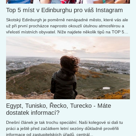
Top 5 míst v Edinburghu pro váš Instagram
Skotský Edinburgh je poměrně nenápadné město, které vás ale
už při první procházce naprosto okouzlí útulnou atmosférou a
vřelostí místních obyvatel. Níže najdete několik tipů na TOP 5
míst, která byste při vaší návštěvě určitě neměli minout.
Egypt, Tunisko, Řecko, Turecko - Máte
dostatek informací?
Dnešní článek je tak trochu speciální. Naši kolegové si dali tu
práci a ještě před začátkem letní sezóny důkladně prověřili
informace od zastupitelských úřadů, centrál...