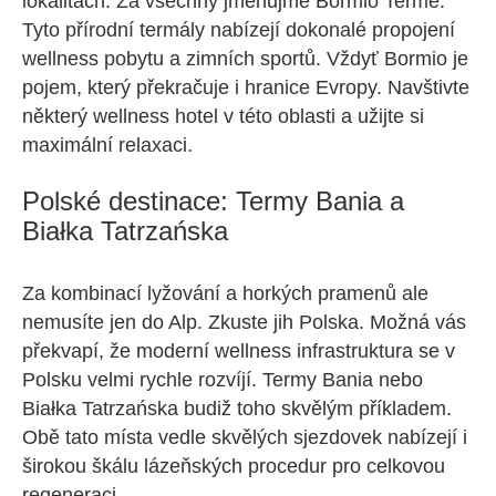
lokalitách. Za všechny jmenujme Bormio Terme.
Tyto přírodní termály nabízejí dokonalé propojení
wellness pobytu a zimních sportů. Vždyť Bormio je
pojem, který překračuje i hranice Evropy. Navštivte
některý wellness hotel v této oblasti a užijte si
maximální relaxaci.
Polské destinace: Termy Bania a
Białka Tatrzańska
Za kombinací lyžování a horkých pramenů ale
nemusíte jen do Alp. Zkuste jih Polska. Možná vás
překvapí, že moderní wellness infrastruktura se v
Polsku velmi rychle rozvíjí. Termy Bania nebo
Białka Tatrzańska budiž toho skvělým příkladem.
Obě tato místa vedle skvělých sjezdovek nabízejí i
širokou škálu lázeňských procedur pro celkovou
regeneraci.