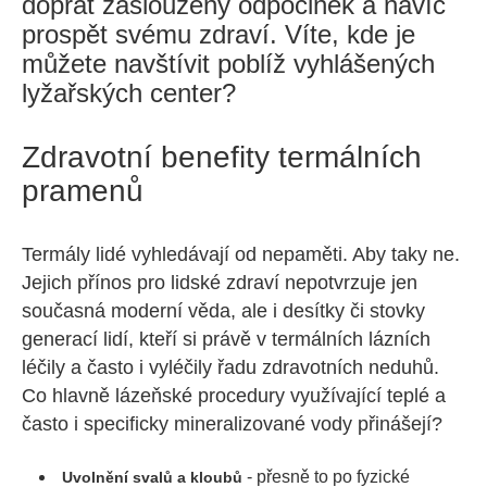
dopřát zasloužený odpočinek a navíc
prospět svému zdraví. Víte, kde je
můžete navštívit poblíž vyhlášených
lyžařských center?
Zdravotní benefity termálních
pramenů
Termály lidé vyhledávají od nepaměti. Aby taky ne.
Jejich přínos pro lidské zdraví nepotvrzuje jen
současná moderní věda, ale i desítky či stovky
generací lidí, kteří si právě v termálních lázních
léčily a často i vyléčily řadu zdravotních neduhů.
Co hlavně lázeňské procedury využívající teplé a
často i specificky mineralizované vody přinášejí?
- přesně to po fyzické
Uvolnění svalů a kloubů