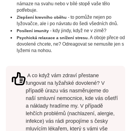
námaze na svahu nebo v bílé stopě vaše tělo
potřebuje.
- to pomůže nejen po
Zlepšení krevního oběhu
lyžovačce, ale i po návratu do šedi všedních dnů.
- kdy jindy, když ne v zimě?
Posílení imunity
. A oboje přece od
Psychická relaxace a snížení stresu
dovolené chcete, ne? Odreagovat se nemusíte jen s
lyžemi na nohou.
A co když vám zdraví přestane
fungovat na lyžařské dovolené? V
případě úrazu vás nasměrujeme do
naší smluvní nemocnice, kde vás ošetří
a náklady hradíme my. V případě
lehčích problémů (nachlazení, alergie,
infekce) vás rádi propojíme s česky
mluvícím lékařem, který s vámi vše