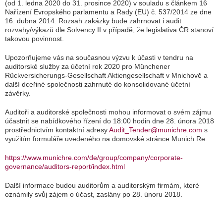
(od 1. ledna 2020 do 31. prosince 2020) v souladu s článkem 16
Nařízení Evropského parlamentu a Rady (EU) č. 537/2014 ze dne
16. dubna 2014. Rozsah zakázky bude zahrnovat i audit
rozvahy/výkazů dle Solvency II v případě, že legislativa ČR stanoví
takovou povinnost.
Upozorňujeme vás na současnou výzvu k účasti v tendru na
auditorské služby za účetní rok 2020 pro Münchener
Rückversicherungs-Gesellschaft Aktiengesellschaft v Mnichově a
další dceřiné společnosti zahrnuté do konsolidované účetní
závěrky.
Auditoři a auditorské společnosti mohou informovat o svém zájmu
účastnit se nabídkového řízení do 18:00 hodin dne 28. února 2018
prostřednictvím kontaktní adresy
Audit_Tender@munichre.com
s
využitím formuláře uvedeného na domovské stránce Munich Re.
https://www.munichre.com/de/group/company/corporate-
governance/auditors-report/index.html
Další informace budou auditorům a auditorským firmám, které
oznámily svůj zájem o účast, zaslány po 28. únoru 2018.