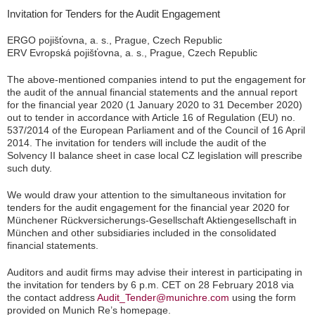
Invitation for Tenders for the Audit Engagement
ERGO pojišťovna, a. s., Prague, Czech Republic
ERV Evropská pojišťovna, a. s., Prague, Czech Republic
The above-mentioned companies intend to put the engagement for
the audit of the annual financial statements and the annual report
for the financial year 2020 (1 January 2020 to 31 December 2020)
out to tender in accordance with Article 16 of Regulation (EU) no.
537/2014 of the European Parliament and of the Council of 16 April
2014. The invitation for tenders will include the audit of the
Solvency II balance sheet in case local CZ legislation will prescribe
such duty.
We would draw your attention to the simultaneous invitation for
tenders for the audit engagement for the financial year 2020 for
Münchener Rückversicherungs-Gesellschaft Aktiengesellschaft in
München and other subsidiaries included in the consolidated
financial statements.
Auditors and audit firms may advise their interest in participating in
the invitation for tenders by 6 p.m. CET on 28 February 2018 via
the contact address
Audit_Tender@munichre.com
using the form
provided on Munich Re’s homepage.