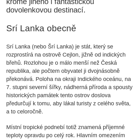
kromě jiného i fantastickou
dovolenkovou destinací.
Srí Lanka obecně
Srí Lanka (nebo Šrí Lanka) je stát, který se
rozprostírá na ostrově Cejlon, jižně od indických
břehů. Rozlohou je o málo menší než Česká
republika, ale počtem obyvatel ji dvojnásobně
překonává. Poloha na okraji Indického oceánu, na
7. stupni severní šířky, nádherná příroda a spousty
historických památek tento ostrov doslova
předurčují k tomu, aby lákal turisty z celého světa,
a to celoročně.
Místní tropické podnebí totiž znamená příjemné
teploty opravdu po celý rok. Hlavním omezením