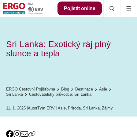
Pojistit online
Srí Lanka: Exotický ráj plný
slunce a tepla
ERGO Cestovní Pojišťovna
Blog
Destinace
Asie
Sri Lanka
Cestovatelský průvodce: Srí Lanka
11. 1. 2025
Autor
Tým ERV
Asie
,
Příroda
,
Sri Lanka
,
Zájmy