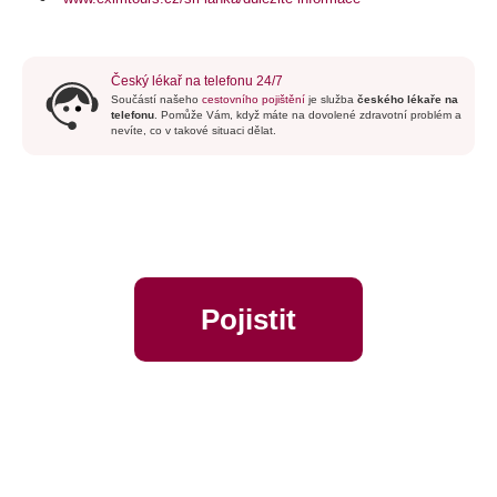
Český lékař na telefonu 24/7
Součástí našeho
cestovního pojištění
je služba
českého lékaře na
telefonu
. Pomůže Vám, když máte na dovolené zdravotní problém a
nevíte, co v takové situaci dělat.
Pojistit
online