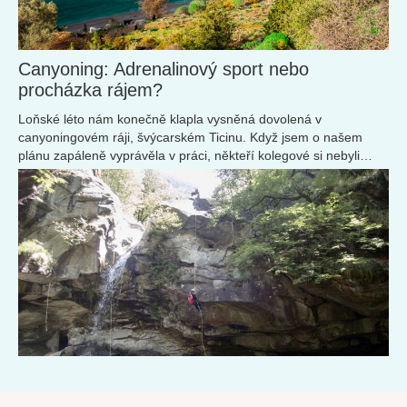
Canyoning: Adrenalinový sport nebo
procházka rájem?
Loňské léto nám konečně klapla vysněná dovolená v
canyoningovém ráji, švýcarském Ticinu. Když jsem o našem
plánu zapáleně vyprávěla v práci, někteří kolegové si nebyli
úplně jistí, co budu vlastně na dovolené dělat.