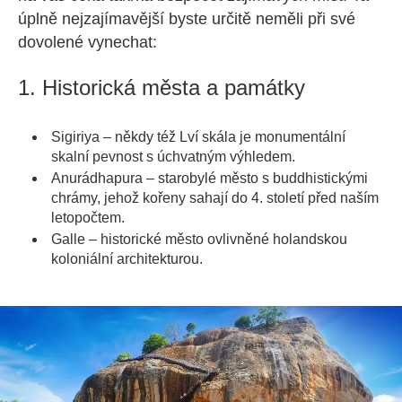
úplně nejzajímavější byste určitě neměli při své
dovolené vynechat:
1. Historická města a památky
Sigiriya – někdy též Lví skála je monumentální
skalní pevnost s úchvatným výhledem.
Anurádhapura – starobylé město s buddhistickými
chrámy, jehož kořeny sahají do 4. století před naším
letopočtem.
Galle – historické město ovlivněné holandskou
koloniální architekturou.