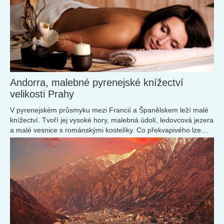
Andorra, malebné pyrenejské knížectví
velikosti Prahy
V pyrenejském průsmyku mezi Francií a Španělskem leží malé
knížectví. Tvoří jej vysoké hory, malebná údolí, ledovcová jezera
a malé vesnice s románskými kostelíky. Co překvapivého lze
ještě najít v Andoře?