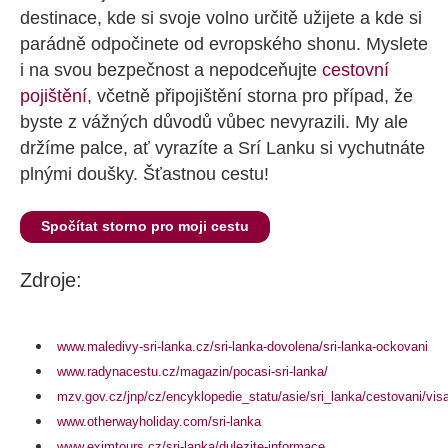
destinace, kde si svoje volno určitě užijete a kde si
parádně odpočinete od evropského shonu. Myslete
i na svou bezpečnost a nepodceňujte
cestovní
pojištění
, včetně připojištění storna pro případ, že
byste z vážných důvodů vůbec nevyrazili. My ale
držíme palce, ať vyrazíte a Srí Lanku si vychutnáte
plnými doušky. Šťastnou cestu!
Spočítat storno pro moji cestu
Zdroje:
www.maledivy-sri-lanka.cz/sri-lanka-dovolena/sri-lanka-ockovani
www.radynacestu.cz/magazin/pocasi-sri-lanka/
mzv.gov.cz/jnp/cz/encyklopedie_statu/asie/sri_lanka/cestovani/vis
www.otherwayholiday.com/sri-lanka
www.eximtours.cz/sri-lanka/dulezite-informace