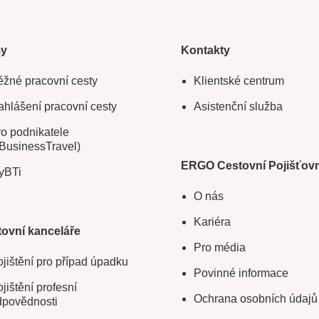
my
Kontakty
žné pracovní cesty
Klientské centrum
hlášení pracovní cesty
Asistenční služba
o podnikatele
BusinessTravel)
ERGO Cestovní Pojišťov
yBTi
O nás
Kariéra
ovní kanceláře
Pro média
jištění pro případ úpadku
Povinné informace
jištění profesní
Ochrana osobních údajů
dpovědnosti