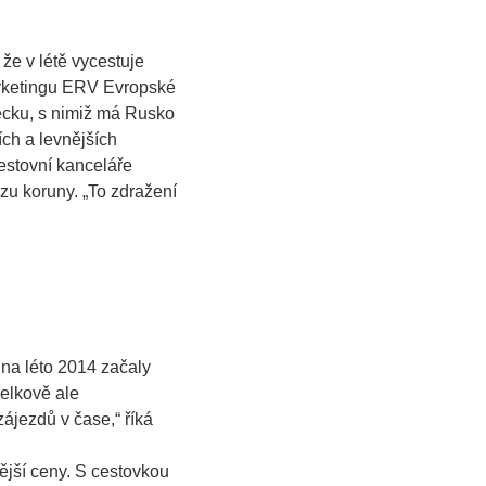
že v létě vycestuje
arketingu ERV Evropské
ecku, s nimiž má Rusko
ích a levnějších
cestovní kanceláře
zu koruny. „
To zdražení
na léto 2014 začaly
elkově ale
zájezdů v čase
,“ říká
nější ceny. S cestovkou