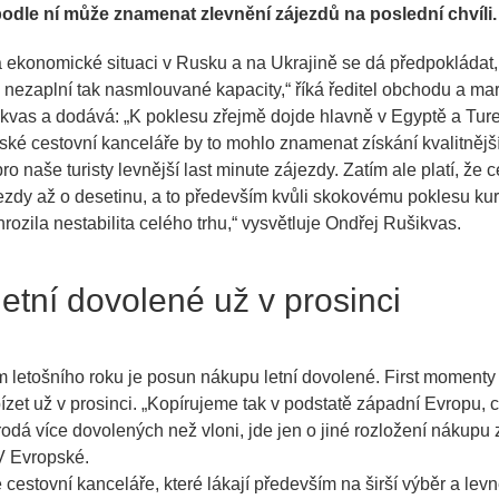
podle ní může znamenat zlevnění zájezdů na poslední chvíli.
 ekonomické situaci v Rusku a na Ukrajině se dá předpokládat, 
a nezaplní tak nasmlouvané kapacity,
“ říká ředitel obchodu a m
kvas a dodává: „
K poklesu zřejmě dojde hlavně v Egyptě a Tur
eské cestovní kanceláře by to mohlo znamenat získání kvalitnějš
ro naše turisty levnější last minute zájezdy. Zatím ale platí, že 
ezdy až o desetinu, a to především kvůli skokovému poklesu kur
rozila nestabilita celého trhu
,“ vysvětluje Ondřej Rušikvas.
letní dovolené už v prosinci
etošního roku je posun nákupu letní dovolené. First momenty 
zet už v prosinci. „
Kopírujeme tak v podstatě západní Evropu, c
dá více dovolených než vloni, jde jen o jiné rozložení nákupu 
V Evropské.
é cestovní kanceláře, které lákají především na širší výběr a lev