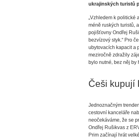
ukrajinských turistů 
„
Vzhledem k politické a
méně ruských turistů, 
pojišťovny Ondřej Ruši
bezvízový styk
.“ Pro č
ubytovacích kapacit a p
meziročně zdražily záj
bylo nutné, bez něj by h
Češi kupují 
Jednoznačným trendem l
cestovní kanceláře nabí
neočekáváme, že se pro
Ondřej Rušikvas z ER
Prim začínají hrát velk