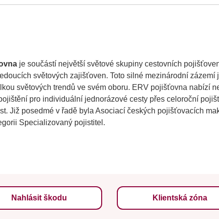
ťovna
je součástí největší světové skupiny cestovních pojišťove
edoucích světových zajišťoven. Toto silné mezinárodní zázemí j
lkou světových trendů ve svém oboru. ERV pojišťovna nabízí ne
pojištění pro individuální jednorázové cesty přes celoroční poji
est. Již posedmé v řadě byla Asociací českých pojišťovacích ma
gorii Specializovaný pojistitel.
Nahlásit škodu
Klientská zóna