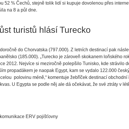
u 52 % Čechů, stejně tolik lidí si kupuje dovolenou přes interne
ila na 8 a půl dne.
ůst turistů hlásí Turecko
doročně do Chorvatska (797.000). Z letních destinací pak násl
anělsko (185.000). „
Turecko je zároveň skokanem loňského rok
oce 2012. Nejvíce si meziročně polepšilo Tunisko, kde strávilo 
tším propadákem je naopak Egypt, kam se vydalo 122.000 českých
 celou polovinu méně
,“ komentuje žebříček destinací obchodní
vas. U Egypta se podle něj ale dá očekávat, že své ztráty v lét
 komunikace ERV pojišťovny