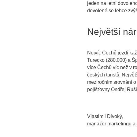
jeden na letní dovoleno
dovolené se lehce zvýš
Největší nár
Nejvíc Čechů jezdí kaž
Turecko (280.000) a Šp
více Čechů víc než v r
českých turistů. Nejvě
meziročním srovnání o
pojišťovny Ondřej Rušik
Vlastimil Divoký,
manažer marketingu a