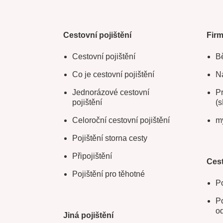
Cestovní pojištění
Fir
Cestovní pojištění
Bě
Co je cestovní pojištění
Na
Jednorázové cestovní
Pr
pojištění
(s
Celoroční cestovní pojištění
m
Pojištění storna cesty
Připojištění
Cest
Pojištění pro těhotné
Po
Po
o
Jiná pojištění