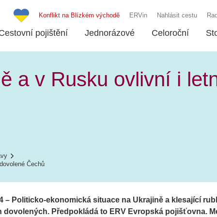
Konflikt na Blízkém východě
ERVin
Nahlásit cestu
Rad
Cestovní pojištění
Jednorázové
Celoroční
St
ě a v Rusku ovlivní i le
ávy
í dovolené Čechů
4 – Politicko-ekonomická situace na Ukrajině a klesající ru
ch dovolených. Předpokládá to ERV Evropská pojišťovna. M