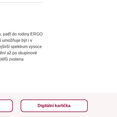
n, patří do rodiny ERGO
í umožňuje být i v
jširší spektrum vysoce
štění až po skupinové
kléřů zvolena
Digitální kartička