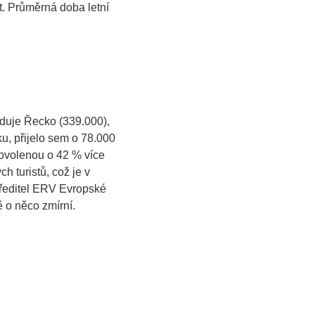
t. Průměrná doba letní
eduje Řecko (339.000),
u, přijelo sem o 78.000
dovolenou o 42 % více
 turistů, což je v
 ředitel ERV Evropské
ě o něco zmírní.