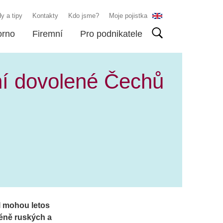
y a tipy
Kontakty
Kdo jsme?
Moje pojistka
orno
Firemní
Pro podnikatele
tní dovolené Čechů
bl mohou letos
éně ruských a