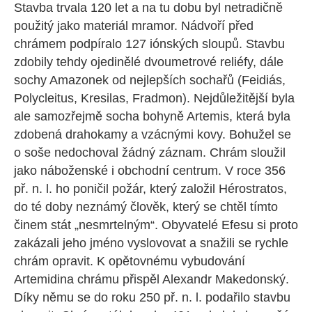
Stavba trvala 120 let a na tu dobu byl netradičně
použitý jako materiál mramor. Nádvoří před
chrámem podpíralo 127 iónských sloupů. Stavbu
zdobily tehdy ojedinělé dvoumetrové reliéfy, dále
sochy Amazonek od nejlepších sochařů (Feidiás,
Polycleitus, Kresilas, Fradmon). Nejdůležitější byla
ale samozřejmě socha bohyně Artemis, která byla
zdobená drahokamy a vzácnými kovy. Bohužel se
o soše nedochoval žádný záznam. Chrám sloužil
jako náboženské i obchodní centrum. V roce 356
př. n. l. ho poničil požár, který založil Hérostratos,
do té doby neznámý člověk, který se chtěl tímto
činem stát „nesmrtelným“. Obyvatelé Efesu si proto
zakázali jeho jméno vyslovovat a snažili se rychle
chrám opravit. K opětovnému vybudování
Artemidina chrámu přispěl Alexandr Makedonský.
Díky němu se do roku 250 př. n. l. podařilo stavbu