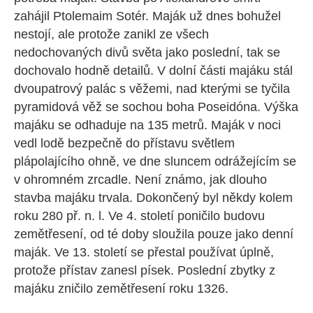
zahájil Ptolemaim Sotér. Maják už dnes bohužel
nestojí, ale protože zanikl ze všech
nedochovaných divů světa jako poslední, tak se
dochovalo hodně detailů. V dolní části majáku stál
dvoupatrový palác s věžemi, nad kterými se tyčila
pyramidová věž se sochou boha Poseidóna. Výška
majáku se odhaduje na 135 metrů. Maják v noci
vedl lodě bezpečně do přístavu světlem
plápolajícího ohně, ve dne sluncem odrážejícím se
v ohromném zrcadle. Není známo, jak dlouho
stavba majáku trvala. Dokončený byl někdy kolem
roku 280 př. n. l. Ve 4. století poničilo budovu
zemětřesení, od té doby sloužila pouze jako denní
maják. Ve 13. století se přestal používat úplně,
protože přístav zanesl písek. Poslední zbytky z
majáku zničilo zemětřesení roku 1326.