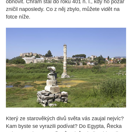
obnovit. Chrám stál do roku 401 n. l., kdy ho požár
zničil naposledy. Co z něj zbylo, můžete vidět na
fotce níže.
Který ze starověkých divů světa vás zaujal nejvíc?
Kam byste se vyrazili podívat? Do Egypta, Řecka