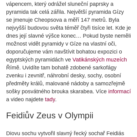
vápencem, který odrážel sluneční paprsky a
pyramida tak celá zářila. Největší pyramida Gízy
se jmenuje Cheopsova a měří 147 metrů. Byla
nejvyšší budovou světa téměř čtyři tisíce let. Kde je
dnes její slavné výšce konec… Pokud byste neměli
možnost vidět pyramidy v Gíze na vlastní oči,
doporučujeme vám navštívit bohatou expozici o
egyptských pyramidách ve
Vatikánských muzeích
Římě. Uvidíte tam bohatě zdobené sarkofágy
zvenku i zevnitř, náhrobní desky, sochy, osobní
předměty králů, malované nádoby a samozřejmě
sošky posvátného brouka skarabea. Více
informací
a video najdete
tady
.
Feidiův Zeus v Olympii
Diovu sochu vytvořil slavný řecký sochař Feidiás