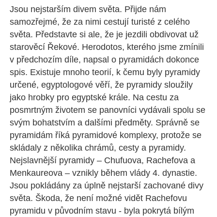
Jsou nejstarším divem světa. Přijde nám
samozřejmé, že za nimi cestují turisté z celého
světa. Představte si ale, že je jezdili obdivovat už
starověcí Řekové. Herodotos, kterého jsme zmínili
v předchozím díle, napsal o pyramidách dokonce
spis. Existuje mnoho teorií, k čemu byly pyramidy
určené, egyptologové věří, že pyramidy sloužily
jako hrobky pro egyptské krále. Na cestu za
posmrtným životem se panovníci vydávali spolu se
svým bohatstvím a dalšími předměty. Správně se
pyramidám říká pyramidové komplexy, protože se
skládaly z několika chrámů, cesty a pyramidy.
Nejslavnější pyramidy – Chufuova, Rachefova a
Menkaureova – vznikly během vlády 4. dynastie.
Jsou pokládány za úplně nejstarší zachované divy
světa. Škoda, že není možné vidět Rachefovu
pyramidu v původním stavu - byla pokrytá bílým