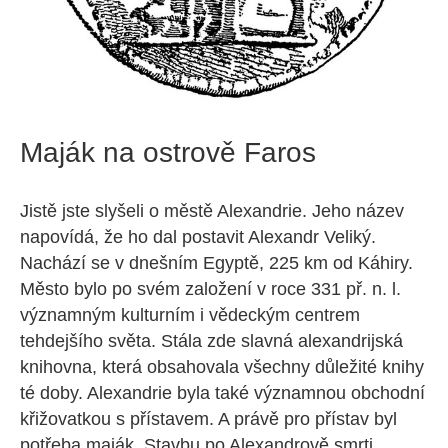
Maják na ostrově Faros
Jistě jste slyšeli o městě Alexandrie. Jeho název
napovídá, že ho dal postavit Alexandr Veliký.
Nachází se v dnešním Egyptě, 225 km od Káhiry.
Město bylo po svém založení v roce 331 př. n. l.
významným kulturním i vědeckým centrem
tehdejšího světa. Stála zde slavná alexandrijská
knihovna, která obsahovala všechny důležité knihy
té doby. Alexandrie byla také významnou obchodní
křižovatkou s přístavem. A právě pro přístav byl
potřeba maják. Stavbu po Alexandrově smrti