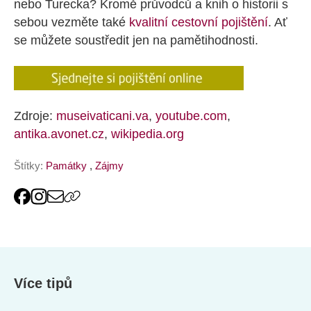
nebo Turecka? Kromě průvodců a knih o historii s
sebou vezměte také
kvalitní cestovní pojištění
. Ať
se můžete soustředit jen na pamětihodnosti.
Zdroje:
museivaticani.va
,
youtube.com
,
antika.avonet.cz
,
wikipedia.org
Štítky:
Památky
,
Zájmy
Více tipů