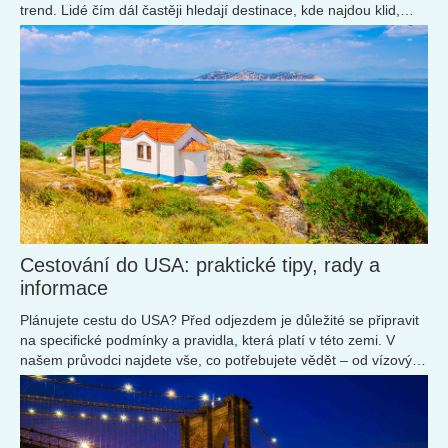
trend. Lidé čím dál častěji hledají destinace, kde najdou klid,
autenticitu a ten příjemný pocit, že objevili něco vlastního.
Cestování do USA: praktické tipy, rady a
informace
Plánujete cestu do USA? Před odjezdem je důležité se připravit
na specifické podmínky a pravidla, která platí v této zemi. V
našem průvodci najdete vše, co potřebujete vědět – od vízových
požadavků až po tipy na bezpečnost.