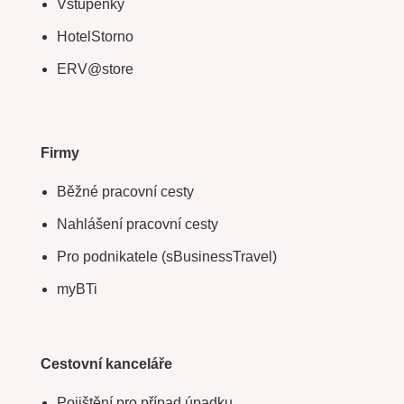
Vstupenky
HotelStorno
ERV@store
Firmy
Běžné pracovní cesty
Nahlášení pracovní cesty
Pro podnikatele (sBusinessTravel)
myBTi
Cestovní kanceláře
Pojištění pro případ úpadku