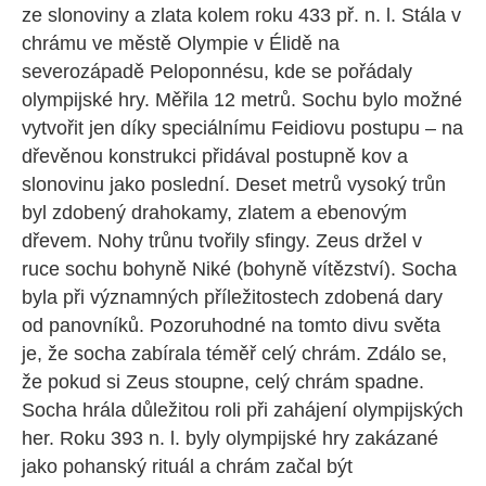
ze slonoviny a zlata kolem roku 433 př. n. l. Stála v
chrámu ve městě Olympie v Élidě na
severozápadě Peloponnésu, kde se pořádaly
olympijské hry. Měřila 12 metrů. Sochu bylo možné
vytvořit jen díky speciálnímu Feidiovu postupu – na
dřevěnou konstrukci přidával postupně kov a
slonovinu jako poslední. Deset metrů vysoký trůn
byl zdobený drahokamy, zlatem a ebenovým
dřevem. Nohy trůnu tvořily sfingy. Zeus držel v
ruce sochu bohyně Niké (bohyně vítězství). Socha
byla při významných příležitostech zdobená dary
od panovníků. Pozoruhodné na tomto divu světa
je, že socha zabírala téměř celý chrám. Zdálo se,
že pokud si Zeus stoupne, celý chrám spadne.
Socha hrála důležitou roli při zahájení olympijských
her. Roku 393 n. l. byly olympijské hry zakázané
jako pohanský rituál a chrám začal být