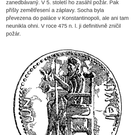
zanedbávaný. V 5. století ho zasáhl požár. Pak
přišly zemětřesení a záplavy. Socha byla
převezena do paláce v Konstantinopoli, ale ani tam
neunikla ohni. V roce 475 n. l. ji definitivně zničil
požár.