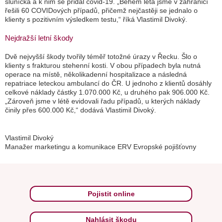
sluníčka a k nim se přidal covid-19.
„Během léta jsme v zahraničí
řešili 60 COVIDových případů, přičemž nejčastěji se jednalo o
klienty s pozitivním výsledkem testu,“
říká Vlastimil Divoký.
Nejdražší letní škody
Dvě nejvyšší škody tvořily téměř totožné úrazy v Řecku. Šlo o
klienty s frakturou stehenní kosti. V obou případech byla nutná
operace na místě, několikadenní hospitalizace a následná
repatriace leteckou ambulancí do ČR. U jednoho z klientů dosáhly
celkové náklady částky 1.070.000 Kč, u druhého pak 906.000 Kč.
„Zároveň jsme v létě evidovali řadu případů, u kterých náklady
činily přes 600.000 Kč,“
dodává Vlastimil Divoký.
Vlastimil Divoký
Manažer marketingu a komunikace ERV Evropské pojišťovny
Pojistit online
Nahlásit škodu