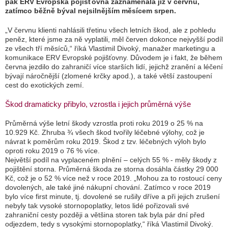
pak ERV Evropská pojišťovna zaznamenala již v červnu,
zatímco běžně býval nejsilnějším měsícem srpen.
„V červnu klienti nahlásili třetinu všech letních škod, ale z pohledu
peněz, které jsme za ně vyplatili, měl červen dokonce nejvyšší podíl
ze všech tří měsíců
,“ říká Vlastimil Divoký, manažer marketingu a
komunikace ERV Evropské pojišťovny. Důvodem je i fakt, že během
června jezdilo do zahraničí více starších lidí, jejichž zranění a léčení
bývají náročnější (zlomené krčky apod.), a také větší zastoupení
cest do exotických zemí.
Škod dramaticky přibylo, vzrostla i jejich průměrná výše
Průměrná výše letní škody vzrostla proti roku 2019 o 25 % na
10.929 Kč. Zhruba ¾ všech škod tvořily léčebné výlohy, což je
návrat k poměrům roku 2019. Škod z tzv. léčebných výloh bylo
oproti roku 2019 o 76 % více.
Největší podíl na vyplaceném plnění – celých 55 % - měly škody z
pojištění storna. Průměrná škoda ze storna dosáhla částky 29 000
Kč, což je o 52 % více než v roce 2019.
„Mohou za to rostoucí ceny
dovolených, ale také jiné nákupní chování. Zatímco v roce 2019
bylo více first minute, tj. dovolené se rušily dříve a při jejich zrušení
nebyly tak vysoké stornopoplatky, letos lidé pořizovali své
zahraniční cesty později a většina storen tak byla pár dní před
odjezdem, tedy s vysokými stornopoplatky,“
říká Vlastimil Divoký.