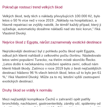
Pokračuje rostoucí trend velkých škod
Velkých škod, tedy těch s náklady převyšujících 100.000 Kč, bylo
letos o 50 % více než v roce 2019.
„Náklady na hospitalizaci, a
hlavně repatriaci se zvýšily natolik, že téměř každý případ, který ji
vyžaduje, automaticky dosáhne nákladů nad sto tisíc korun,“
říká
Vlastimil Divoký.
Nejvíce škod z Egypta, nárůst zaznamenaly exotické destinace
Nejrizikovější destinací byl z pohledu počtu škod opět Egypta,
odkud jich klienti nahlásili z celkového počtu čtvrtinu. Následovalo
letos velmi populární Turecko, na třetím místě skončilo Řecko.
„Letos došlo k nečekanému rozložení spektra zemí, odkud nám
klienti hlásili škody. Zatímco v roce 2019 bylo z šesti nejčastějších
destinací hlášeno 96 % všech letních škod, letos už to bylo jen 61
%,“
říká Vlastimil Divoký. Může za to mj. letošní vyšší zastoupení
exotických destinací.
Druhy škod se vrátily k normálu
Mezi nejčastější komplikace Čechů v zahraničí opět patřily
bronchitidy, nachlazení, gastroenteritidy, záněty uší, spáleniny od