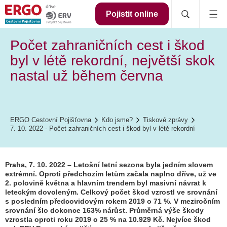
Pojistit online
Počet zahraničních cest i škod
byl v létě rekordní, největší skok
nastal už během června
ERGO Cestovní Pojišťovna
Kdo jsme?
Tiskové zprávy
7. 10. 2022 - Počet zahraničních cest i škod byl v létě rekordní
Praha, 7. 10. 2022 – Letošní letní sezona byla jedním slovem
extrémní. Oproti předchozím letům začala naplno dříve, už ve
2. polovině května a hlavním trendem byl masivní návrat k
leteckým dovoleným. Celkový počet škod vzrostl ve srovnání
s posledním předcovidovým rokem 2019 o 71 %. V meziročním
srovnání šlo dokonce 163% nárůst. Průměrná výše škody
vzrostla oproti roku 2019 o 25 % na 10.929 Kč. Nejvíce škod