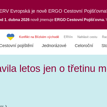
ERV Evropská je nově ERGO Cestovní Pojišťovna
od 1. dubna 2026
nově jmenuje
ERGO
Cestovní Pojišťovna.
V
Konflikt na Blízkém východě
ERVin
Nahlásit cestu
Rad
Cestovní pojištění
Jednorázové
Celoroční
St
vila letos jen o třetinu 
ávy