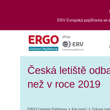
ERV Evropská pojišťovna se
Česká letiště odba
než v roce 2019
ERGO Cestovní Pojišťovna
Kdo jsme?
Tiskové zpr