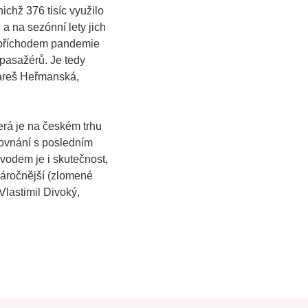
nichž 376 tisíc využilo
 a na sezónní lety jich
ed příchodem pandemie
pasažérů. Je tedy
Mareš Heřmanská,
erá je na českém trhu
rovnání s posledním
vodem je i skutečnost,
 náročnější (zlomené
 Vlastimil Divoký,