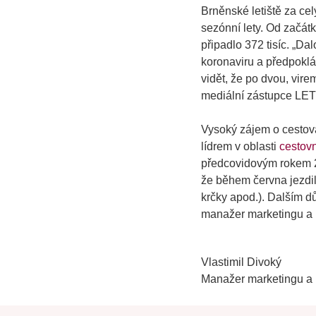
Brněnské letiště za celý
sezónní lety. Od začátku
připadlo 372 tisíc. „
Dalo
koronaviru a předpoklá
vidět, že po dvou, vire
mediální zástupce L
Vysoký zájem o cestová
lídrem v oblasti
cestovn
předcovidovým rokem 201
že během června jezdilo
krčky apod.). Dalším d
manažer marketingu a
Vlastimil Divoký
Manažer marketingu a