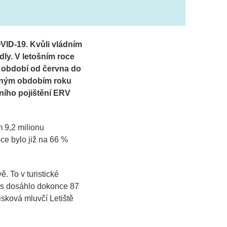
VID-19. Kvůli vládním
ly. V letošním roce
V období od června do
tejným obdobím roku
vního pojištění ERV
 9,2 milionu
oce bylo již na 66 %
. To v turistické
tos dosáhlo dokonce 87
tisková mluvčí Letiště