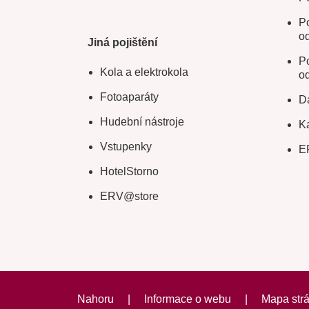
Po
o
Jiná pojištění
Po
Kola a elektrokola
o
Fotoaparáty
Da
Hudební nástroje
Ka
Vstupenky
E
HotelStorno
ERV@store
Nahoru
|
Informace o webu
|
Mapa str