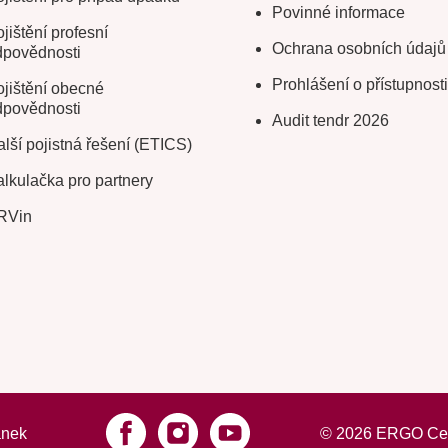
Povinné informace
jištění profesní
Ochrana osobních údajů
dpovědnosti
Prohlášení o přístupnosti
jištění obecné
dpovědnosti
Audit tendr 2026
lší pojistná řešení (ETICS)
lkulačka pro partnery
RVin
ánek
©
2026
ERGO Cesto