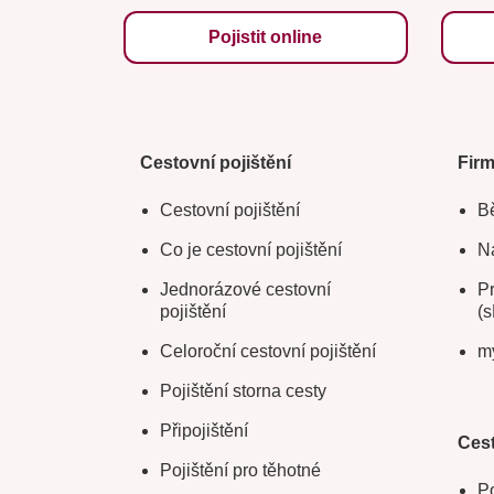
Pojistit online
Cestovní pojištění
Fir
Cestovní pojištění
Bě
Co je cestovní pojištění
Na
Jednorázové cestovní
Pr
pojištění
(s
Celoroční cestovní pojištění
m
Pojištění storna cesty
Připojištění
Cest
Pojištění pro těhotné
Po