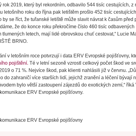
 rok 2019, který byl rekordním, odbavilo 544 tisíc cestujících, z 
 letošního roku do října pak letištěm prošlo 452 tisíc cestujících
 by se říct, že tuřanské letiště může slavit návrat k časům př
dáme, že do konce roku překročíme číslo 460 tisíc odbavených 
m tlumených letech, mají lidé obrovskou chuť cestovat
,“ Lucie 
ETIŠTĚ BRNO.
ní v letošním roce potvrzují i data ERV Evropské pojišťovny, kt
ího pojištění.
Té v letní sezoně vzrostl celkový počet škod ve s
9 o 71 %. Nejvíce škod, pak klienti nahlásili již v červnu. „
Dů
 do zahraničí více starších lidí, jejichž zranění a léčení bývají
ůvodem bylo větší zastoupení zájezdů do exotických zemí
,“ říká
 komunikace ERV Evropské pojišťovny.
 komunikace ERV Evropské pojišťovny