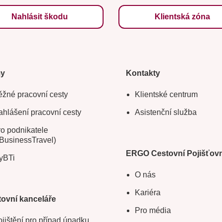
Nahlásit škodu
Klientská zóna
my
Kontakty
žné pracovní cesty
Klientské centrum
hlášení pracovní cesty
Asistenční služba
o podnikatele
BusinessTravel)
ERGO Cestovní Pojišťov
yBTi
O nás
Kariéra
ovní kanceláře
Pro média
jištění pro případ úpadku