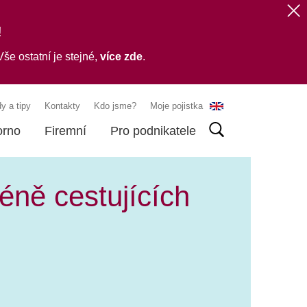
!
še ostatní je stejné,
více zde
.
y a tipy
Kontakty
Kdo jsme?
Moje pojistka
orno
Firemní
Pro podnikatele
méně cestujících