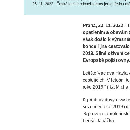
23. 11. 2022 - Česká letiště odbavila letos jen o třetinu 
Praha, 23. 11. 2022 -
opatřením a obavám z 
však došlo k výrazné
konce října cestovalo
2019. Silné oživení ce
Evropské pojišťovny
Letiště Václava Havla 
cestujících. V letošní t
roku 2019
,“ říká Micha
K předcovidovým výsledk
sezoně v roce 2019 odbav
% provozu oproti posl
Leoše Janáčka.