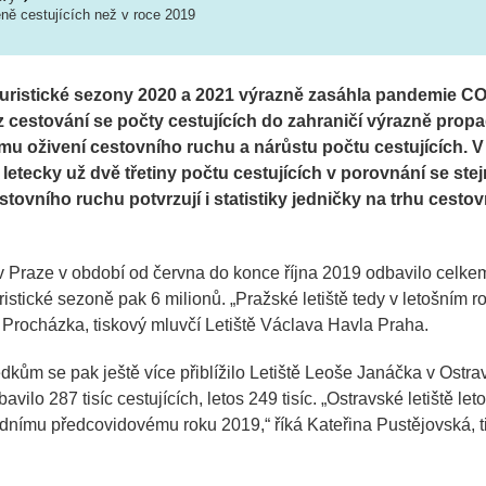
méně cestujících než v roce 2019
 Turistické sezony 2020 a 2021 výrazně zasáhla pandemie CO
cestování se počty cestujících do zahraničí výrazně propad
mu oživení cestovního ruchu a nárůstu počtu cestujících. 
 letecky už dvě třetiny počtu cestujících v porovnání se s
stovního ruchu potvrzují i statistiky jedničky na trhu cesto
.
v Praze v období od června do konce října 2019 odbavilo celkem
uristické sezoně pak 6 milionů. „
Pražské letiště tedy v letošním r
l Procházka, tiskový mluvčí Letiště Václava Havla Praha.
ům se pak ještě více přiblížilo Letiště Leoše Janáčka v Ostravě
ilo 287 tisíc cestujících, letos 249 tisíc. „
Ostravské letiště le
ednímu předcovidovému roku 2019
,“ říká Kateřina Pustějovská, 