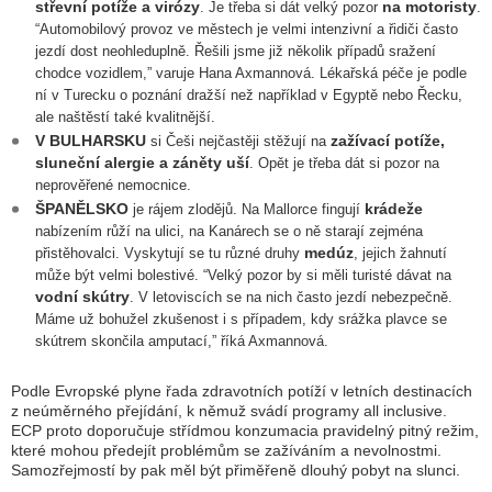
střevní potíže a virózy
na motoristy
. Je třeba si dát velký pozor
.
“
Automobilový provoz ve městech je velmi intenzivní a řidiči často
jezdí dost neohleduplně. Řešili jsme již několik případů sražení
chodce vozidlem,
” varuje Hana Axmannová. Lékařská péče je podle
ní v Turecku o poznání dražší než například v Egyptě nebo Řecku,
ale naštěstí také kvalitnější.
V BULHARSKU
zažívací potíže,
si Češi nejčastěji stěžují na
sluneční alergie a záněty uší
. Opět je třeba dát si pozor na
neprověřené nemocnice.
ŠPANĚLSKO
krádeže
je rájem zlodějů. Na Mallorce fingují
nabízením růží na ulici, na Kanárech se o ně starají zejména
medúz
přistěhovalci. Vyskytují se tu různé druhy
, jejich žahnutí
může být velmi bolestivé. “
Velký pozor by si měli turisté dávat na
vodní skútry
. V letoviscích se na nich často jezdí nebezpečně.
Máme už bohužel zkušenost i s případem, kdy srážka plavce se
skútrem skončila amputací,
” říká Axmannová.
Podle Evropské plyne řada zdravotních potíží v letních destinacích
z neúměrného přejídání, k němuž svádí programy all inclusive.
ECP proto doporučuje střídmou konzumacia pravidelný pitný režim,
které mohou předejít problémům se zažíváním a nevolnostmi.
Samozřejmostí by pak měl být přiměřeně dlouhý pobyt na slunci.