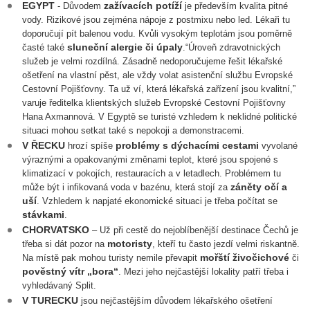
EGYPT
zažívacích potíží
- Důvodem
je především kvalita pitné
vody. Rizikové jsou zejména nápoje z postmixu nebo led. Lékaři tu
doporučují pít balenou vodu. Kvůli vysokým teplotám jsou poměrně
sluneční alergie či úpaly
časté také
.“
Úroveň zdravotnických
služeb je velmi rozdílná. Zásadně nedoporučujeme řešit lékařské
ošetření na vlastní pěst, ale vždy volat asistenční službu Evropské
Cestovní Pojišťovny. Ta už ví, která lékařská zařízení jsou kvalitní,
”
varuje ředitelka klientských služeb Evropské Cestovní Pojišťovny
Hana Axmannová. V Egyptě se turisté vzhledem k neklidné politické
situaci mohou setkat také s nepokoji a demonstracemi.
V ŘECKU
problémy s dýchacími cestami
hrozí spíše
vyvolané
výraznými a opakovanými změnami teplot, které jsou spojené s
klimatizací v pokojích, restauracích a v letadlech. Problémem tu
záněty očí a
může být i infikovaná voda v bazénu, která stojí za
uší
. Vzhledem k napjaté ekonomické situaci je třeba počítat se
stávkami
.
CHORVATSKO
– Už při cestě do nejoblíbenější destinace Čechů je
motoristy
třeba si dát pozor na
, kteří tu často jezdí velmi riskantně.
mořští živočichové
Na místě pak mohou turisty nemile převapit
či
pověstný vítr „bora“
. Mezi jeho nejčastější lokality patří třeba i
vyhledávaný Split.
V TURECKU
jsou nejčastějším důvodem lékařského ošetření