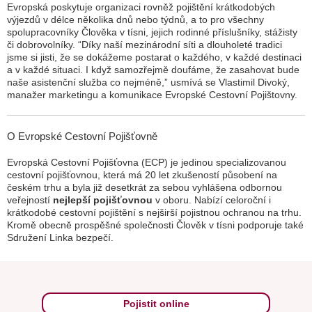
Evropská poskytuje organizaci rovněž pojištění krátkodobých
výjezdů v délce několika dnů nebo týdnů, a to pro všechny
spolupracovníky Člověka v tísni, jejich rodinné příslušníky, stážisty
či dobrovolníky. “
Díky naší mezinárodní síti a dlouholeté tradici
jsme si jisti, že se dokážeme postarat o každého, v každé destinaci
a v každé situaci. I když samozřejmě doufáme, že zasahovat bude
naše asistenční služba co nejméně,
” usmívá se Vlastimil Divoký,
manažer marketingu a komunikace Evropské Cestovní Pojištovny.
O Evropské Cestovní Pojišťovně
Evropská Cestovní Pojišťovna (ECP) je jedinou specializovanou
cestovní pojišťovnou, která má 20 let zkušeností působení na
českém trhu a byla již desetkrát za sebou vyhlášena odbornou
veřejností
nejlepší pojišťovnou
v oboru. Nabízí celoroční i
krátkodobé cestovní pojištění s nejširší pojistnou ochranou na trhu.
Kromě obecně prospěšné společnosti Člověk v tísni podporuje také
Sdružení Linka bezpečí.
Pojistit online