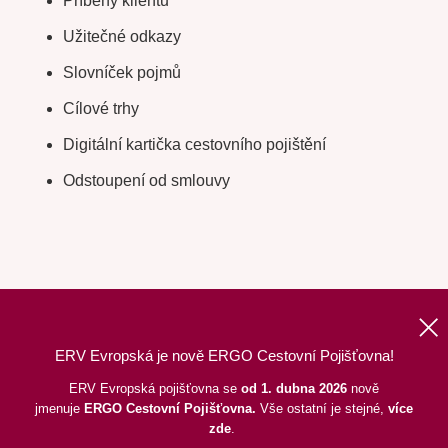
Příběhy klientů
Užitečné odkazy
Slovníček pojmů
Cílové trhy
Digitální kartička cestovního pojištění
Odstoupení od smlouvy
ERV Evropská je nově ERGO Cestovní Pojišťovna!
Nahoru
|
Informace o webu
|
Mapa stránek
ERV Evropská pojišťovna se
od 1. dubna 2026
nově
jmenuje
ERGO
Cestovní Pojišťovna.
Vše ostatní je stejné,
více
©
2026
ERGO Cestovní Pojišťovna, a. s.,
pod dohledem ČNB
zde
.