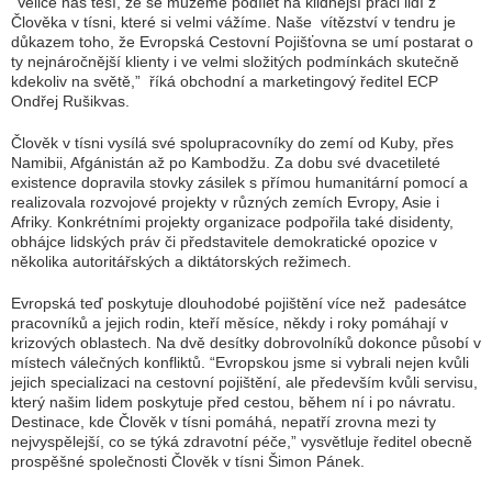
“
Velice náš těší, že se můžeme podílet na klidnější práci lidí z
Člověka v tísni, které si velmi vážíme. Naše vítězství v tendru je
důkazem toho, že Evropská Cestovní Pojišťovna se umí postarat o
ty nejnáročnější klienty i ve velmi složitých podmínkách skutečně
kdekoliv na světě,
” říká obchodní a marketingový ředitel ECP
Ondřej Rušikvas.
Člověk v tísni vysílá své spolupracovníky do zemí od Kuby, přes
Namibii, Afgánistán až po Kambodžu. Za dobu své dvacetileté
existence dopravila stovky zásilek s přímou humanitární pomocí a
realizovala rozvojové projekty v různých zemích Evropy, Asie i
Afriky. Konkrétními projekty organizace podpořila také disidenty,
obhájce lidských práv či představitele demokratické opozice v
několika autoritářských a diktátorských režimech.
Evropská teď poskytuje dlouhodobé pojištění více než padesátce
pracovníků a jejich rodin, kteří měsíce, někdy i roky pomáhají v
krizových oblastech. Na dvě desítky dobrovolníků dokonce působí v
místech válečných konfliktů. “
Evropskou jsme si vybrali nejen kvůli
jejich specializaci na cestovní pojištění, ale především kvůli servisu,
který našim lidem poskytuje před cestou, během ní i po návratu.
Destinace, kde Člověk v tísni pomáhá, nepatří zrovna mezi ty
nejvyspělejší, co se týká zdravotní péče,
” vysvětluje ředitel obecně
prospěšné společnosti Člověk v tísni Šimon Pánek.