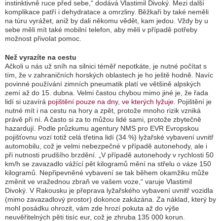
instinktivně ruce před sebe,“ dodává Vlastimil Divoký. Mezi další
komplikace patří i dehydratace a omrzliny. Běžkaři by také neměli
na túru vyrážet, aniž by dali někomu vědět, kam jedou. Vždy by u
sebe měli mít také mobilní telefon, aby měli v případě potřeby
možnost přivolat pomoc.
Než vyrazíte na cestu
Ačkoli u nás už sníh na silnici téměř nepotkáte, je nutné počítat s
tím, že v zahraničních horských oblastech je ho ještě hodně. Navíc
povinné používání zimních pneumatik platí ve většině alpských
zemí až do 15. dubna. Velmi častou chybou mimo jiné je, že řada
lidí si uzavírá
pojištění pouze na dny, ve kterých lyžuje
. Pojištění je
nutné mít i na cestu na hory a zpět, protože mnoho rizik vzniká
právě při ní. A často si za to můžou lidé sami, protože zbytečně
hazardují. Podle průzkumu agentury NMS pro EVR Evropskou
pojišťovnu vozí totiž celá třetina lidí (34 %) lyžařské vybavení uvnitř
automobilu, což je velmi nebezpečné v případě autonehody, ale i
při nutnosti prudšího brzdění. „V případě autonehody v rychlosti 50
km/h se zavazadlo vážící pět kilogramů mění na střelu o váze 150
kilogramů. Nepřipevněné vybavení se tak během okamžiku může
změnit ve vražednou zbraň ve vašem voze,“ varuje Vlastimil
Divoký. V Rakousku je přeprava lyžařského vybavení uvnitř vozidla
(mimo zavazadlový prostor) dokonce zakázána. Za náklad, který by
mohl posádku ohrozit, vám zde hrozí pokuta až do výše
neuvěřitelných pěti tisíc eur, což je zhruba 135 000 korun.