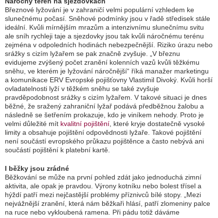
Náročný terén na sjezdovkách
Březnové lyžování je v zahraničí velmi populární vzhledem ke
slunečnému počasí. Sněhové podmínky jsou v řadě středisek stále
ideální. Kvůli mírnějším mrazům a intenzivnímu slunečnímu svitu
ale sníh rychleji taje a sjezdovky jsou tak kvůli náročnému terénu
zejména v odpoledních hodinách nebezpečnější. Riziko úrazu nebo
srážky s cizím lyžařem se pak značně zvyšuje. „V březnu
evidujeme zvýšený počet zranění kolenních vazů kvůli těžkému
sněhu, ve kterém je lyžování náročnější“ říká manažer marketingu
a komunikace ERV Evropské pojišťovny Vlastimil Divoký. Kvůli horší
ovladatelnosti lyží v těžkém sněhu se také zvyšuje
pravděpodobnost srážky s cizím lyžařem. V takové situaci je dnes
běžné, že sražený zahraniční lyžař podává předběžnou žalobu a
následně se šetřením prokazuje, kdo je viníkem nehody. Proto je
velmi důležité mít
kvalitní pojištění
, které kryje dostatečně vysoké
limity a obsahuje pojištění odpovědnosti lyžaře. Takové pojištění
není součástí evropského průkazu pojištěnce a často nebývá ani
součástí pojištění k platební kartě.
I běžky jsou zrádné
Běžkování se může na první pohled zdát jako jednoduchá zimní
aktivita, ale opak je pravdou. Výrony kotníku nebo bolest třísel a
hýždí patří mezi nejčastější problémy příznivců bílé stopy. „Mezi
nejvážnější zranění, která nám běžkaři hlásí, patří zlomeniny palce
na ruce nebo vykloubená ramena. Při pádu totiž dáváme