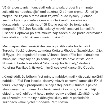
Většina cestovních kanceláří odstartovala prodej first-minute
zájezdů na nadcházející letní sezónu již během srpna. Už teď je
zřejmé, že zájem o tento druh zájezdů bude vysoký. „Letošní
sezóna byla z pohledu zájmu a počtu klientů rekordní a z
dosavadních prodejů na příští léto je patrné, že tento zájem
neopadá,“ říká Jan Bezděk, tiskový mluvčí cestovní kanceláře
Fischer. Poptávka po first-minute zájezdech bude podle cestovních
kanceláří vrcholit během zimních měsíců.
Mezi nejnavštěvovanější destinace příštího léta bude patřit
Turecko, řecké ostrovy, zejména Kréta a Rhodos, Španělsko, Itálie,
či Egypt. „Na popularitě roste i Albánie, kam příští léto plánujeme
mimo jiné i zájezdy na jih země, kde vzniká nové letiště Vlora.
Novinkou bude také oblast Sitia na východě Kréty,“ dodává
Kateřina Pavlíková, tisková mluvčí cestovní kanceláře Čedok.
„Klienti vědí, že během first-minute nabídek mají k dispozici nejširší
nabídku,“ říká Petr Kostka, tiskový mluvčí cestovní kanceláře EXIM
tours. Zájezdy v předprodeji si nejčastěji pořizují turisté s pevně
stanoveným termínem dovolené, věrní zákazníci, kteří si chtějí
objednat svůj oblíbený hotel, nebo rodiny s dětmi. „Zvláště hotely
se zázemím pro rodiny s dětskými kluby mizí v posledních
sezónách velmi rychle,“ dodává Petr Kostka.