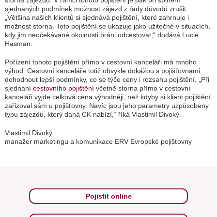
storna zájezdu. V rámci tohoto pojištění je pak při splnění
sjednaných podmínek možnost zájezd z řady důvodů zrušit.
„Většina našich klientů si sjednává pojištění, které zahrnuje i
možnost storna. Toto pojištění se ukazuje jako užitečné v situacích,
kdy jim neočekávané okolnosti bráni odcestovat,“ dodává Lucie
Hasman.
Pořízení tohoto pojištění přímo v cestovní kanceláři má mnoho
výhod. Cestovní kanceláře totiž obvykle dokážou s pojišťovnami
dohodnout lepší podmínky, co se týče ceny i rozsahu pojištění. „Při
sjednání
cestovního pojištění
včetně storna přímo v cestovní
kanceláři vyjde celková cena výhodněji, než kdyby si klient pojištění
zařizoval sám u pojišťovny. Navíc jsou jeho parametry uzpůsobeny
typu zájezdu, který daná CK nabízí,“ říká Vlastimil Divoký.
Vlastimil Divoký
manažer marketingu a komunikace ERV Evropské pojišťovny
Pojistit online