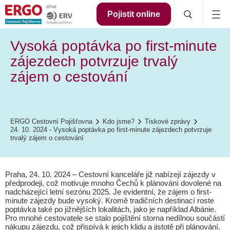
Pojistit online
Vysoká poptávka po first-minute
zájezdech potvrzuje trvalý
zájem o cestování
ERGO Cestovní Pojišťovna
Kdo jsme?
Tiskové zprávy
24. 10. 2024 - Vysoká poptávka po first-minute zájezdech potvrzuje
trvalý zájem o cestování
Praha, 24. 10. 2024 – Cestovní kanceláře již nabízejí zájezdy v
předprodeji, což motivuje mnoho Čechů k plánování dovolené na
nadcházející letní sezónu 2025. Je evidentní, že zájem o first-
minute zájezdy bude vysoký. Kromě tradičních destinací roste
poptávka také po jižnějších lokalitách, jako je například Albánie.
Pro mnohé cestovatele se stalo pojištění storna nedílnou součástí
nákupu zájezdu, což přispívá k jejich klidu a jistotě při plánování.