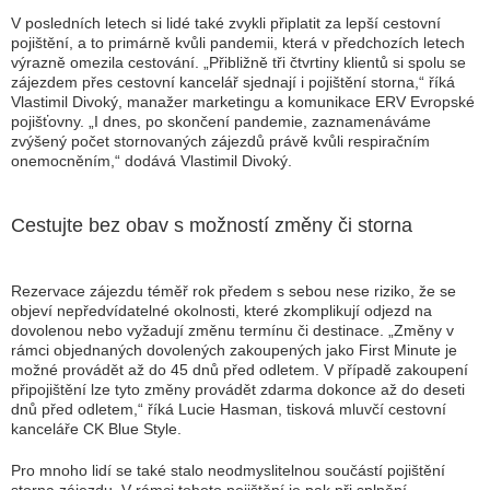
V posledních letech si lidé také zvykli připlatit za lepší cestovní
pojištění, a to primárně kvůli pandemii, která v předchozích letech
výrazně omezila cestování. „Přibližně tři čtvrtiny klientů si spolu se
zájezdem přes cestovní kancelář sjednají i pojištění storna,“ říká
Vlastimil Divoký, manažer marketingu a komunikace ERV Evropské
pojišťovny. „I dnes, po skončení pandemie, zaznamenáváme
zvýšený počet stornovaných zájezdů právě kvůli respiračním
onemocněním,“ dodává Vlastimil Divoký.
Cestujte bez obav s možností změny či storna
Rezervace zájezdu téměř rok předem s sebou nese riziko, že se
objeví nepředvídatelné okolnosti, které zkomplikují odjezd na
dovolenou nebo vyžadují změnu termínu či destinace. „Změny v
rámci objednaných dovolených zakoupených jako First Minute je
možné provádět až do 45 dnů před odletem. V případě zakoupení
připojištění lze tyto změny provádět zdarma dokonce až do deseti
dnů před odletem,“ říká Lucie Hasman, tisková mluvčí cestovní
kanceláře CK Blue Style.
Pro mnoho lidí se také stalo neodmyslitelnou součástí pojištění