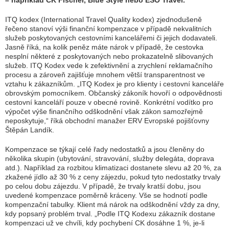
– například CK Fischer, Blue Style nebo ESO Travel.
ITQ kodex (International Travel Quality kodex) zjednodušeně
řečeno stanoví výši finanční kompenzace v případě nekvalitních
služeb poskytovaných cestovními kancelářemi či jejich dodavateli.
Jasně říká, na kolik peněz máte nárok v případě, že cestovka
nesplní některé z poskytovaných nebo prokazatelně slibovaných
služeb. ITQ Kodex vede k zefektivnění a zrychlení reklamačního
procesu a zároveň zajišťuje mnohem větší transparentnost ve
vztahu k zákazníkům. „
ITQ Kodex je pro klienty i cestovní kanceláře
obrovským pomocníkem. Občanský zákoník hovoří o odpovědnosti
cestovní kanceláří pouze v obecné rovině. Konkrétní vodítko pro
výpočet výše finančního odškodnění však zákon samozřejmě
neposkytuje,
“ říká obchodní manažer ERV Evropské pojišťovny
Štěpán Landík.
Kompenzace se týkají celé řady nedostatků a jsou členěny do
několika skupin (ubytování, stravování, služby delegáta, doprava
atd.). Například za rozbitou klimatizaci dostanete slevu až 20 %, za
zkažené jídlo až 30 % z ceny zájezdu, pokud tyto nedostatky trvaly
po celou dobu zájezdu. V případě, že trvaly kratší dobu, jsou
uvedené kompenzace poměrně kráceny. Vše se hodnotí podle
kompenzační tabulky. Klient má nárok na odškodnění vždy za dny,
kdy popsaný problém trval. „
Podle ITQ Kodexu zákazník dostane
kompenzaci už ve chvíli, kdy pochybení CK dosáhne 1 %, je-li