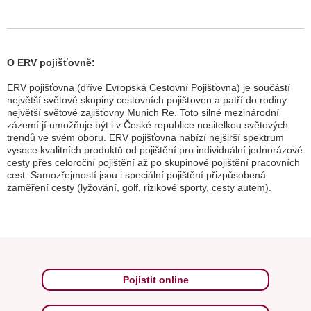
O ERV pojišťovně:
ERV pojišťovna (dříve Evropská Cestovní Pojišťovna) je součástí
největší světové skupiny cestovních pojišťoven a patří do rodiny
největší světové zajišťovny Munich Re. Toto silné mezinárodní
zázemí jí umožňuje být i v České republice nositelkou světových
trendů ve svém oboru. ERV pojišťovna nabízí nejširší spektrum
vysoce kvalitních produktů od pojištění pro individuální jednorázové
cesty přes celoroční pojištění až po skupinové pojištění pracovních
cest. Samozřejmostí jsou i speciální pojištění přizpůsobená
zaměření cesty (lyžování, golf, rizikové sporty, cesty autem).
Pojistit online