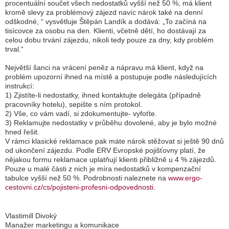
procentuální součet všech nedostatků vyšší než 50 %, má klient
kromě slevy za problémový zájezd navíc nárok také na denní
odškodné,
“ vysvětluje Štěpán Landík a dodává: „
To začíná na
tisícovce za osobu na den. Klienti, včetně dětí, ho dostávají za
celou dobu trvání zájezdu, nikoli tedy pouze za dny, kdy problém
trval.
“
Největší šanci na vrácení peněz a nápravu má klient, když na
problém upozorní ihned na místě a postupuje podle následujících
instrukcí:
1) Zjistíte-li nedostatky, ihned kontaktujte delegáta (případně
pracovníky hotelu), sepište s ním protokol.
2) Vše, co vám vadí, si zdokumentujte- vyfoťte.
3) Reklamujte nedostatky v průběhu dovolené, aby je bylo možné
hned řešit.
V rámci klasické reklamace pak máte nárok stěžovat si ještě 90 dnů
od ukončení zájezdu. Podle ERV Evropské pojišťovny platí, že
nějakou formu reklamace uplatňují klienti přibližně u 4 % zájezdů.
Pouze u malé části z nich je míra nedostatků v kompenzační
tabulce vyšší než 50 %. Podrobnosti naleznete na
www.ergo-
cestovni.cz/cs/pojisteni-profesni-odpovednosti
.
Vlastimill Divoký
Manažer marketingu a komunikace