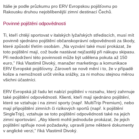
Itálie je podle průzkumu pro ERV Evropskou pojišťovnu po
Rakousku druhou nejoblíbenější zimní destinací Čechů.
Povinné pojištění odpovědnosti
Ti, kteří chtějí sportovat v italských lyžařských střediscích, musí mít
povinně sjednáno pojištění občanskoprávní odpovědnosti za škody,
které způsobí třetím osobám.
„Na vyzvání také musí prokázat, že
toto pojištění mají, což bude nastávat nejčastěji při nákupu skipasu.
Při nedodržení této povinnosti může být udělena pokuta až 150
euro,“
říká Vlastimil Divoký, manažer marketingu a komunikace
ERV Evropské pojišťovny. Zároveň se nově mění i to, že v případě
kolize a nemožnosti určit viníka srážky, za ni mohou stejnou měrou
všichni účastníci.
ERV Evropská již řadu let nabízí pojištění v rozsahu, který zahrnuje
také pojištění odpovědnosti. Klienti, kteří mají sjednáno pojištění,
které se vztahuje i na zimní sporty (např. MultiTrip Premium), nebo
mají připojištění zimních či rizikových sportů (např. k pojištění
SingleTrip), vztahuje se toto pojištění odpovědnosti také na jejich
zimní sportování.
„Aby klienti mohli jednoduše prokázat, že jejich
pojištění splňuje nové požadavky, upravili jsme některé dokumenty
v anglické verzi,“
říká Vlastimil Divoký.