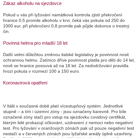
Zákaz alkoholu na sjezdovce
Pokud u vás při lyžování namátková kontrola zjistí překročení
hranice 0,5 promile alkoholu v krvi, čeká vás pokuta od 250 do
1000 eur, při překročení 0,8 promile pak půjde dokonce o trestný
čin.
Povinná helma pro mladší 18 let
Další velmi důležitou změnou italské legislativy je povinnost nosit
ochrannou helmu. Zatímco dříve povinnost platila pro děti do 14 let,
nově se hranice posouvá až na 18 let. Za nedodržování pravidla
hrozí pokuta v rozmezí 100 a 150 euro.
Koronavirová opatření
V Itálii v současné době platí vícestupňový systém. Jednotlivé
stupně – a tím i územní zóny - jsou označeny barevně. Pro bíle
označené zóny stačí pro vstup na sjezdovku covidový certifikát,
kterým lidé prokazují očkování, uzdravení z nemoci nebo negativní
test. Pro lyžování v oranžových zónách pak už pouze negativní test
nestačí a v červených zónách jsou lyžařské areály úplně uzavřeny.