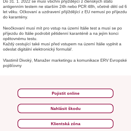
Do 31. 1. 2022 se musí všichni přijíždějící z členských států
antigenním testem ne starším 24h nebo PCR 48h, včetně dětí od 6
let věku. Očkovaní a uzdravení přijíždějící z EU nemusí po příjezdu
do karantény.
Neočkovaní musí mít pro vstup na území Itálie test a musí se po
příjezdu do Itálie podrobit pětidenní karanténě a na jejím konci
opětovnému testu.
Každý cestující také musí před vstupem na území Itálie vyplnit a
odeslat digitální elektronický formulář.
Vlastimil Divoký, Manažer marketingu a komunikace ERV Evropské
pojišťovny
Pojistit online
Nahlásit škodu
Klientská zóna