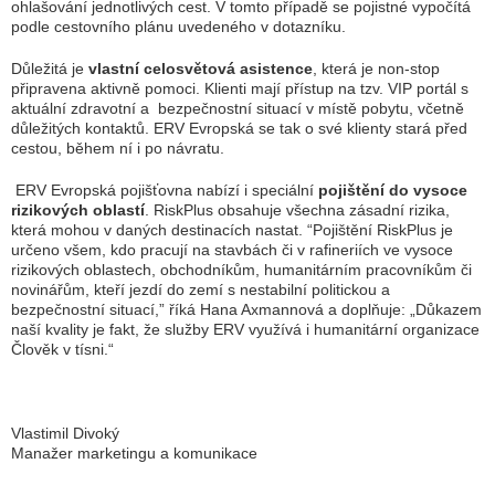
ohlašování jednotlivých cest. V tomto případě se pojistné vypočítá
podle cestovního plánu uvedeného v dotazníku.
Důležitá je
vlastní celosvětová asistence
, která je non-stop
připravena aktivně pomoci. Klienti mají přístup na tzv. VIP portál s
aktuální zdravotní a bezpečnostní situací v místě pobytu, včetně
důležitých kontaktů. ERV Evropská se tak o své klienty stará před
cestou, během ní i po návratu.
ERV Evropská pojišťovna nabízí i speciální
pojištění do vysoce
rizikových oblastí
. RiskPlus obsahuje všechna zásadní rizika,
která mohou v daných destinacích nastat. “Pojištění
RiskPlus je
určeno všem, kdo pracují na stavbách či v rafineriích ve vysoce
rizikových oblastech, obchodníkům, humanitárním pracovníkům či
novinářům, kteří jezdí do zemí s nestabilní politickou a
bezpečnostní situací
,” říká Hana Axmannová a doplňuje: „
Důkazem
naší kvality je fakt, že služby ERV využívá i humanitární organizace
Člověk v tísni.“
Vlastimil Divoký
Manažer marketingu a komunikace