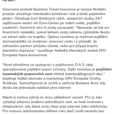
na den.
Inovovaný produkt Business Travel Insurance je vysoce flexibilní,
protože umožňuje individuální kombinaci rizik a limitů pojistného
plnění. Obsahuje krytí léčebných výloh, asistenční služby 24/7
zajišťované vlastní sítí Euro-Center po celém světě, pojištění
osobních i firemních věcí či ztráty zavazadel. “
Nemusíte se bát ani
finančních následků, pokud během cesty někomu způsobíte škodu
na zdraví nebo na majetku. Úplnou novinkou je možnost pojištění
stornopoplatků za zrušenou pracovní cestu i v případě, že
zahraniční partner schůzku odvolá, nebo pro případ krachu
leteckého dopravce
,” vysvětluje ředitelka klientských služeb ERV
Evropské Hana Axmannová.
“
Nově přinášíme ve spolupráci s pojišťovnou D.A.S. také
specializované pojištění právní ochrany. Další novinkou je
pojištění
tuzemských pracovních cest
včetně teambuildingových akcí,
“
doplňuje ředitel obchodu a marketingu ERV Evropské Ondřej
Rušikvas. Samozřejmostí je rychlá a vstřícná likvidace škod, kdy
škodu lze jednoduše nahlásit přes internet.
Klienti si mohou vybrat ze dvou základních variant. Pro ty, kdo
vyžadují přesnou evidenci jednotlivých cest, se hodí možnost s
ohlašováním, kdy klient cestu hlásí přes internet nebo telefonicky.
Pro nulovou administrativu během roku stačí zvolit variantu bez