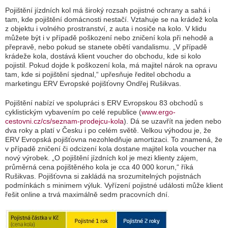
Pojištění jízdních kol má široký rozsah pojistné ochrany a sahá i
tam, kde pojištění domácnosti nestačí. Vztahuje se na krádež kola
z objektu i volného prostranství, z auta i nosiče na kolo. V klidu
můžete být i v případě poškození nebo zničení kola při nehodě a
přepravě, nebo pokud se stanete obětí vandalismu. „
V případě
krádeže kola, dostává klient voucher do obchodu, kde si kolo
pojistil. Pokud dojde k poškození kola, má majitel nárok na opravu
tam, kde si pojištění sjednal,“
upřesňuje ředitel obchodu a
marketingu ERV Evropské pojišťovny Ondřej Rušikvas.
Pojištění nabízí ve spolupráci s ERV Evropskou 83 obchodů s
cyklistickým vybavením po celé republice (
www.ergo-
cestovni.cz/cs/seznam-prodejcu-kola
). Dá se uzavřít na jeden nebo
dva roky a platí v Česku i po celém světě. Velkou výhodou je, že
ERV Evropská pojišťovna nezohledňuje amortizaci. To znamená, že
v případě zničení či odcizení kola dostane majitel kola voucher na
nový výrobek. „O pojištění jízdních kol je mezi klienty zájem,
průměrná cena pojištěného kola je cca 40 000 korun,“ říká
Rušikvas. Pojišťovna si zakládá na srozumitelných pojistnách
podmínkách s minimem výluk. Vyřízení pojistné události může klient
řešit online a trvá maximálně sedm pracovních dní.