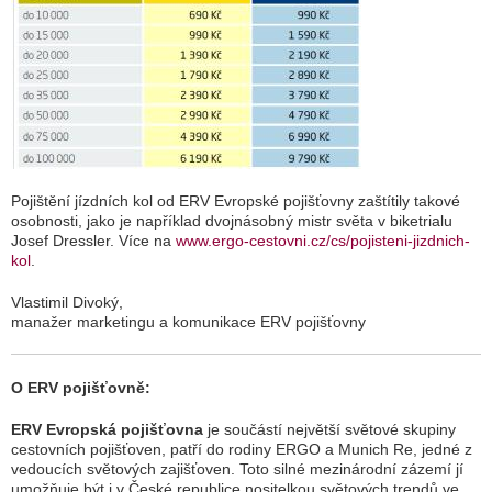
Pojištění jízdních kol od ERV Evropské pojišťovny zaštítily takové
osobnosti, jako je například dvojnásobný mistr světa v biketrialu
Josef Dressler. Více na
www.ergo-cestovni.cz/cs/pojisteni-jizdnich-
kol
.
Vlastimil Divoký,
manažer marketingu a komunikace ERV pojišťovny
O ERV pojišťovně:
ERV Evropská pojišťovna
je součástí největší světové skupiny
cestovních pojišťoven, patří do rodiny ERGO a Munich Re, jedné z
vedoucích světových zajišťoven. Toto silné mezinárodní zázemí jí
umožňuje být i v České republice nositelkou světových trendů ve