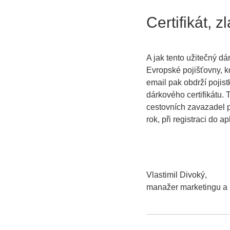
Certifikát, z
A jak tento užitečný dár
Evropské pojišťovny, k
email pak obdrží pojist
dárkového certifikátu.
cestovních zavazadel p
rok, při registraci do 
Vlastimil Divoký,
manažer marketingu a