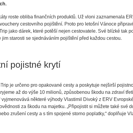
ch.
ikáty roste obliba finančních produktů. Už vloni zaznamenala E
ouchery cestovního pojištění. Proto pro letošní Vánoce připravi
iTrip jako dárek, které potěší nejen cestovatele. Své blízké tak 
te jim starosti se sjednáváním pojištění před každou cestou.
í pojistné krytí
tiTrip je určeno pro opakované cesty a poskytuje nejširší pojis
ryjeme až do výše 10 milionů, způsobenou škodu na zdraví tře
“ vyjmenovává některé výhody Vlastimil Divoký z ERV Evropské.
povědnosti za škodu na majetku. „
Připojistit si můžete také své 
nebo zrušení cesty a s tím spojené storno poplatky,“
doplňuje Vla