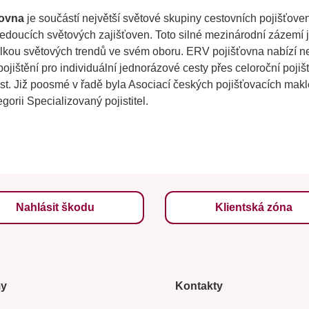
ťovna
je součástí největší světové skupiny cestovních pojišťove
edoucích světových zajišťoven. Toto silné mezinárodní zázemí j
lkou světových trendů ve svém oboru. ERV pojišťovna nabízí ne
pojištění pro individuální jednorázové cesty přes celoroční poji
est. Již poosmé v řadě byla Asociací českých pojišťovacích mak
gorii Specializovaný pojistitel.
Nahlásit škodu
Klientská zóna
my
Kontakty