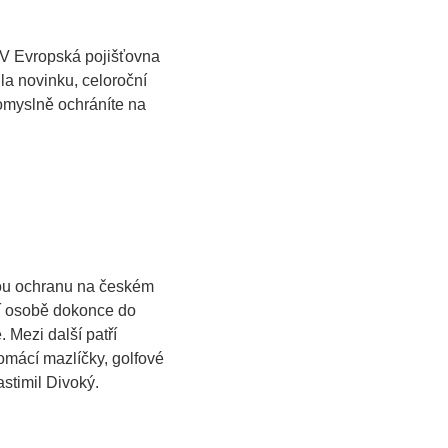
RV Evropská pojišťovna
la novinku, celoroční
pomyslně ochráníte na
tnou ochranu na českém
tí osobě dokonce do
 Mezi další patří
domácí mazlíčky, golfové
stimil Divoký.