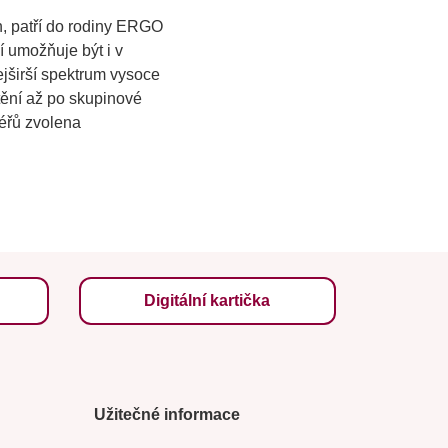
n, patří do rodiny ERGO
í umožňuje být i v
jširší spektrum vysoce
štění až po skupinové
léřů zvolena
Digitální kartička
Užitečné informace