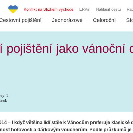
Konflikt na Blízkém východě
ERVin
Nahlásit cestu
Rad
Cestovní pojištění
Jednorázové
Celoroční
St
 pojištění jako vánoční 
ávy
dárek
14 – I když většina lidí stále k Vánocům preferuje klasické dá
řednost hotovosti a dárkovým voucherům. Podle průzkumů je