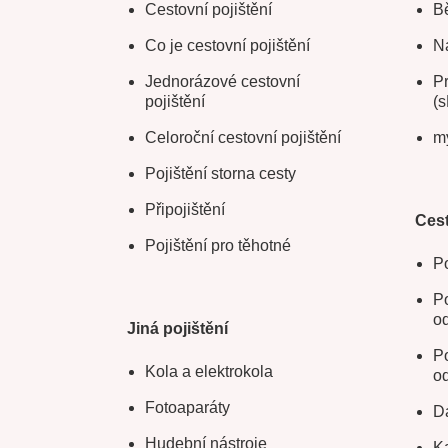
Cestovní pojištění
Bě
Co je cestovní pojištění
Na
Jednorázové cestovní
Pr
pojištění
(s
Celoroční cestovní pojištění
m
Pojištění storna cesty
Připojištění
Cest
Pojištění pro těhotné
Po
Po
o
Jiná pojištění
Po
Kola a elektrokola
o
Fotoaparáty
Da
Hudební nástroje
Ka