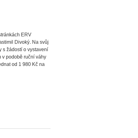
 stránkách ERV
lastimil Divoký. Na svůj
y s žádostí o vystavení
em v podobě ruční váhy
ednat od 1 980 Kč na