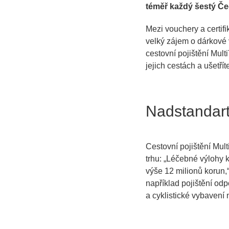
téměř každý šestý Če
Mezi vouchery a certif
velký zájem o dárkové v
cestovní pojištění Mult
jejich cestách a ušetří
Nadstandartn
Cestovní pojištění Mul
trhu: „
Léčebné výlohy k
výše 12 milionů korun
,
například pojištění od
a cyklistické vybavení 