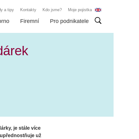
y a tipy
Kontakty
Kdo jsme?
Moje pojistka
orno
Firemní
Pro podnikatele
dárek
rky, je stále více
 upřednostňuje už