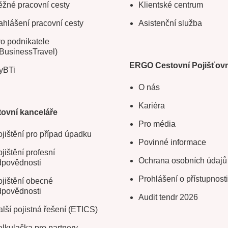
žné pracovní cesty
Klientské centrum
hlášení pracovní cesty
Asistenční služba
o podnikatele
BusinessTravel)
ERGO Cestovní Pojišťov
yBTi
O nás
Kariéra
ovní kanceláře
Pro média
jištění pro případ úpadku
Povinné informace
jištění profesní
Ochrana osobních údajů
dpovědnosti
Prohlášení o přístupnosti
jištění obecné
dpovědnosti
Audit tendr 2026
lší pojistná řešení (ETICS)
lkulačka pro partnery