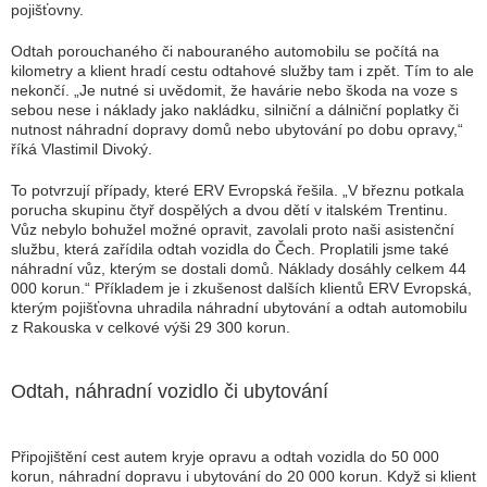
pojišťovny.
Odtah porouchaného či nabouraného automobilu se počítá na
kilometry a klient hradí cestu odtahové služby tam i zpět. Tím to ale
nekončí. „Je nutné si uvědomit, že havárie nebo škoda na voze s
sebou nese i náklady jako nakládku, silniční a dálniční poplatky či
nutnost náhradní dopravy domů nebo ubytování po dobu opravy,“
říká Vlastimil Divoký.
To potvrzují případy, které ERV Evropská řešila. „V březnu potkala
porucha skupinu čtyř dospělých a dvou dětí v italském Trentinu.
Vůz nebylo bohužel možné opravit, zavolali proto naši asistenční
službu, která zařídila odtah vozidla do Čech. Proplatili jsme také
náhradní vůz, kterým se dostali domů. Náklady dosáhly celkem 44
000 korun.“ Příkladem je i zkušenost dalších klientů ERV Evropská,
kterým pojišťovna uhradila náhradní ubytování a odtah automobilu
z Rakouska v celkové výši 29 300 korun.
Odtah, náhradní vozidlo či ubytování
Připojištění cest autem kryje opravu a odtah vozidla do 50 000
korun, náhradní dopravu i ubytování do 20 000 korun. Když si klient