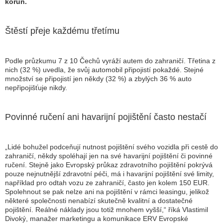
korun.
Štěstí přeje každému třetímu
Podle průzkumu 7 z 10 Čechů vyráží autem do zahraničí. Třetina z
nich (32 %) uvedla, že svůj automobil připojistí pokaždé. Stejné
množství se připojistí jen někdy (32 %) a zbylých 36 % auto
nepřipojišťuje nikdy.
Povinné ručení ani havarijní pojištění často nestačí
„Lidé bohužel podceňují nutnost pojištění svého vozidla při cestě do
zahraničí, někdy spoléhají jen na své havarijní pojištění či povinné
ručení. Stejně jako Evropský průkaz zdravotního pojištění pokrývá
pouze nejnutnější zdravotní péči, má i havarijní pojištění své limity,
například pro odtah vozu ze zahraničí, často jen kolem 150 EUR.
Spolehnout se pak nelze ani na pojištění v rámci leasingu, jelikož
některé společnosti nenabízí skutečně kvalitní a dostatečné
pojištění. Reálné náklady jsou totiž mnohem vyšší,“ říká Vlastimil
Divoký, manažer marketingu a komunikace ERV Evropské