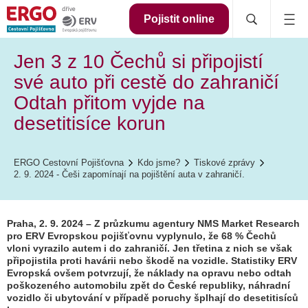
Pojistit online
Jen 3 z 10 Čechů si připojistí
své auto při cestě do zahraničí
Odtah přitom vyjde na
desetitisíce korun
ERGO Cestovní Pojišťovna
Kdo jsme?
Tiskové zprávy
2. 9. 2024 - Češi zapomínají na pojištění auta v zahraničí.
Praha, 2. 9. 2024 – Z průzkumu agentury NMS Market Research
pro ERV Evropskou pojišťovnu vyplynulo, že 68 % Čechů
vloni vyrazilo autem i do zahraničí. Jen třetina z nich se však
připojistila proti havárii nebo škodě na vozidle. Statistiky ERV
Evropská ovšem potvrzují, že náklady na opravu nebo odtah
poškozeného automobilu zpět do České republiky, náhradní
vozidlo či ubytování v případě poruchy šplhají do desetitisíců