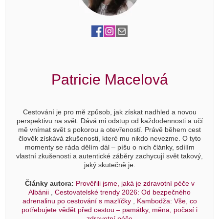
Patricie Macelová
Cestování je pro mě způsob, jak získat nadhled a novou
perspektivu na svět. Dává mi odstup od každodennosti a učí
mě vnímat svět s pokorou a otevřeností. Právě během cest
člověk získává zkušenosti, které mu nikdo nevezme. O tyto
momenty se ráda dělím dál – píšu o nich články, sdílím
vlastní zkušenosti a autentické záběry zachycují svět takový,
jaký skutečně je.
Články autora:
Prověřili jsme, jaká je zdravotní péče v
Albánii
,
Cestovatelské trendy 2026: Od bezpečného
adrenalinu po cestování s mazlíčky
,
Kambodža: Vše, co
potřebujete vědět před cestou – památky, měna, počasí i
zdravotní péče