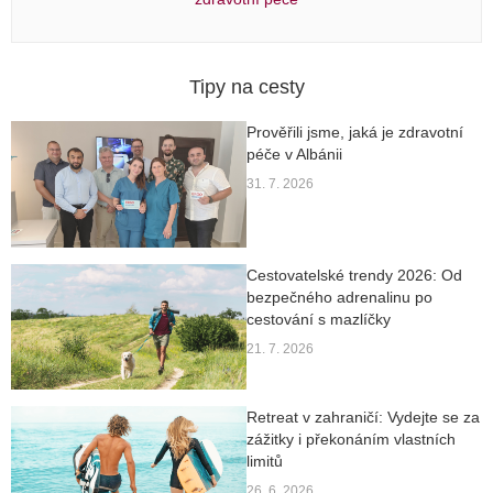
Tipy na cesty
Prověřili jsme, jaká je zdravotní
péče v Albánii
31. 7. 2026
Cestovatelské trendy 2026: Od
bezpečného adrenalinu po
cestování s mazlíčky
21. 7. 2026
Retreat v zahraničí: Vydejte se za
zážitky i překonáním vlastních
limitů
26. 6. 2026