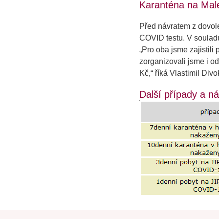
Karanténa na Mal
Před návratem z dovole
COVID testu. V souladu s
„Pro oba jsme zajistili
zorganizovali jsme i od
Kč,“
říká Vlastimil Divo
Další případy a n