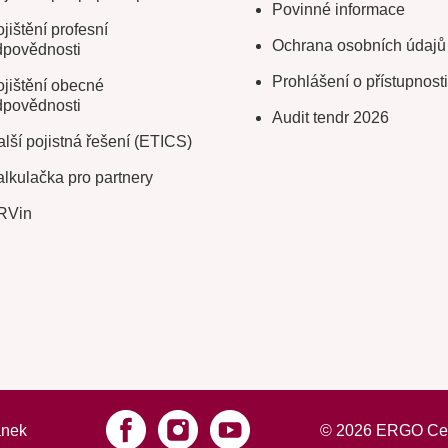
Povinné informace
jištění profesní
Ochrana osobních údajů
dpovědnosti
Prohlášení o přístupnosti
jištění obecné
dpovědnosti
Audit tendr 2026
lší pojistná řešení (ETICS)
lkulačka pro partnery
RVin
ánek
©
2026
ERGO Cesto