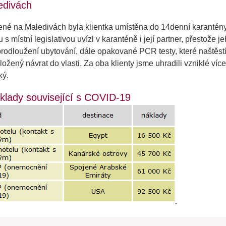
edivách
né na Maledivách byla klientka umístěna do 14denní karantény 
 místní legislativou uvízl v karanténě i její partner, přestože je
 prodloužení ubytování, dále opakované PCR testy, které naštěstí
ložený návrat do vlasti. Za oba klienty jsme uhradili vzniklé ví
ký.
áklady související s COVID-19