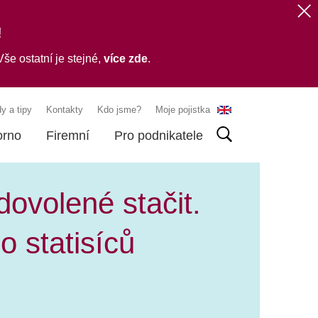
!
še ostatní je stejné,
více zde
.
y a tipy
Kontakty
Kdo jsme?
Moje pojistka
orno
Firemní
Pro podnikatele
ovolené stačit.
o statisíců