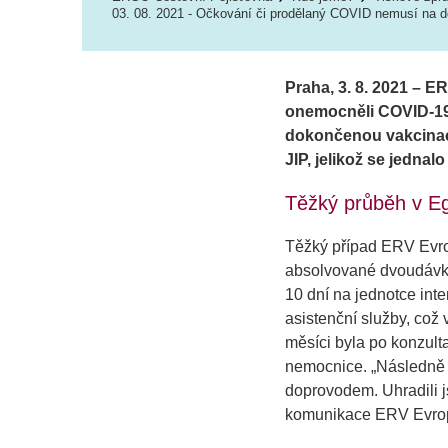
03. 08. 2021 - Očkování či prodělaný COVID nemusí na do
Praha, 3. 8. 2021 – ER
onemocněli COVID-19 n
dokončenou vakcinaci
JIP, jelikož se jedna
Těžký průběh v E
Těžký případ ERV Evro
absolvované dvoudávko
10 dní na jednotce inte
asistenční služby, což 
měsíci byla po konzult
nemocnice.
„Následně j
doprovodem. Uhradili j
komunikace ERV Evrop