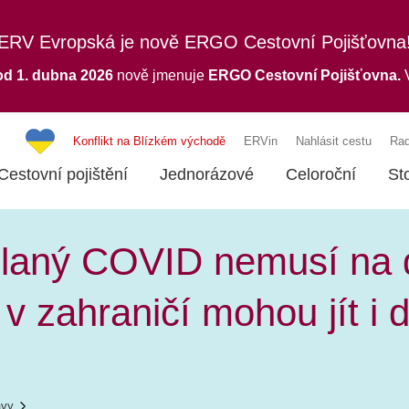
ERV Evropská je nově ERGO Cestovní Pojišťovna
od 1. dubna 2026
nově jmenuje
ERGO
Cestovní Pojišťovna.
V
Konflikt na Blízkém východě
ERVin
Nahlásit cestu
Rad
Cestovní pojištění
Jednorázové
Celoroční
St
laný COVID nemusí na d
v zahraničí mohou jít i d
ávy