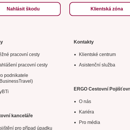
Nahlásit škodu
Klientská zóna
my
Kontakty
žné pracovní cesty
Klientské centrum
hlášení pracovní cesty
Asistenční služba
o podnikatele
BusinessTravel)
ERGO Cestovní Pojišťov
yBTi
O nás
Kariéra
ovní kanceláře
Pro média
jištění pro případ úpadku