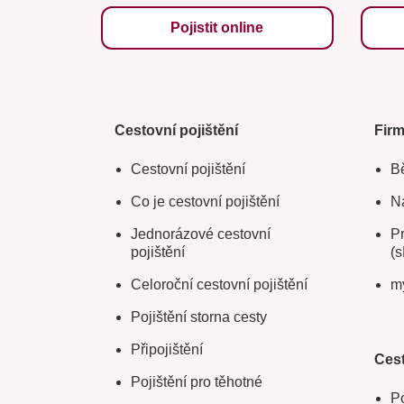
Pojistit online
Cestovní pojištění
Fir
Cestovní pojištění
Bě
Co je cestovní pojištění
Na
Jednorázové cestovní
Pr
pojištění
(s
Celoroční cestovní pojištění
m
Pojištění storna cesty
Připojištění
Cest
Pojištění pro těhotné
Po