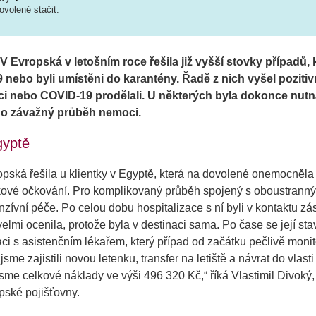
volené stačit.
V Evropská v letošním roce řešila již vyšší stovky případů, k
ebo byli umístěni do karantény. Řadě z nich vyšel pozitivní
 nebo COVID-19 prodělali. U některých byla dokonce nutná
lo o závažný průběh nemoci.
gyptě
pská řešila u klientky v Egyptě, která na dovolené onemocněl
vé očkování. Pro komplikovaný průběh spojený s oboustranným
nzívní péče. Po celou dobu hospitalizace s ní byli v kontaktu zá
velmi ocenila, protože byla v destinaci sama. Po čase se její sta
aci s asistenčním lékařem, který případ od začátku pečlivě moni
sme zajistili novou letenku, transfer na letiště a návrat do vlast
sme celkové náklady ve výši 496 320 Kč,“
říká Vlastimil Divoký
ské pojišťovny.