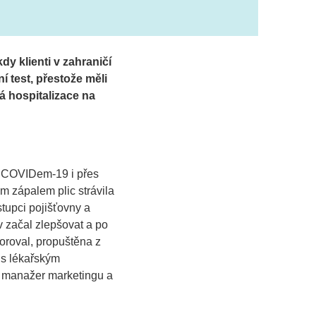
dy klienti v zahraničí
 test, přestože měli
 hospitalizace na
a COVIDem-19 i přes
 zápalem plic strávila
stupci pojišťovny a
v začal zlepšovat a po
toroval, propuštěna z
i s lékařským
, manažer marketingu a