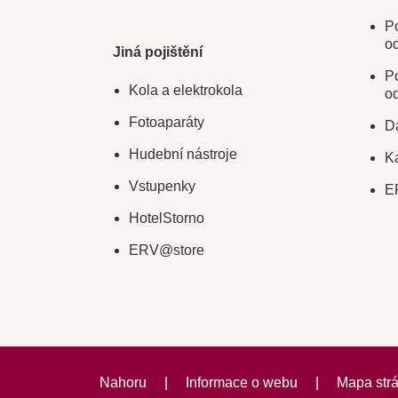
Po
o
Jiná pojištění
Po
Kola a elektrokola
o
Fotoaparáty
Da
Hudební nástroje
Ka
Vstupenky
E
HotelStorno
ERV@store
Nahoru
|
Informace o webu
|
Mapa str