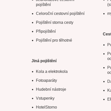
pojištění
(s
Celoroční cestovní pojištění
m
Pojištění storna cesty
Připojištění
Cest
Pojištění pro těhotné
Po
Po
o
Jiná pojištění
Po
Kola a elektrokola
o
Fotoaparáty
Da
Hudební nástroje
Ka
Vstupenky
E
HotelStorno