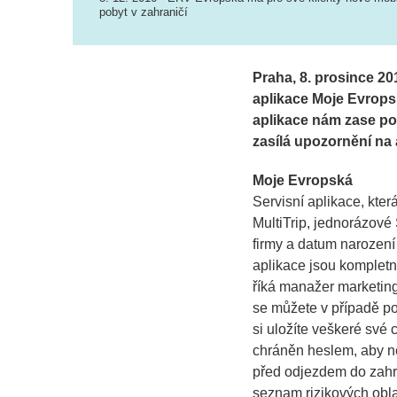
pobyt v zahraničí
Praha, 8. prosince 20
aplikace Moje Evropsk
aplikace nám zase po
zasílá upozornění na 
Moje Evropská
Servisní aplikace, kter
MultiTrip, jednorázové 
firmy a datum narození
aplikace jsou kompletn
říká manažer marketin
se můžete v případě po
si uložíte veškeré své 
chráněn heslem, aby ne
před odjezdem do zahra
seznam rizikových oblas