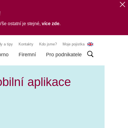
!
še ostatní je stejné,
více zde
.
y a tipy
Kontakty
Kdo jsme?
Moje pojistka
orno
Firemní
Pro podnikatele
ilní aplikace