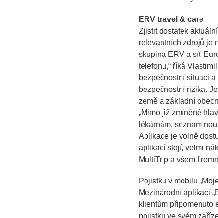
ERV travel & care
Zjistit dostatek aktuál
relevantních zdrojů je 
skupina ERV a síť Euro
telefonu,“
říká Vlastimi
bezpečnostní situaci a 
bezpečnostní rizika. J
země a základní obecná 
„Mimo již zmíněné hlavn
lékárnám, seznam nouzo
Aplikace je volně dostu
aplikací stojí, velmi n
MultiTrip a všem fire
Pojistku v mobilu „Moj
Mezinárodní aplikaci „E
klientům připomenuto e
pojistku ve svém zaříze