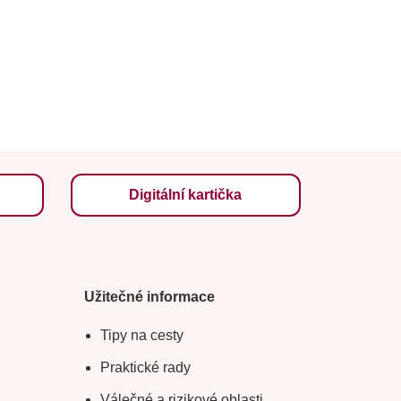
Digitální kartička
Užitečné informace
Tipy na cesty
Praktické rady
Válečné a rizikové oblasti