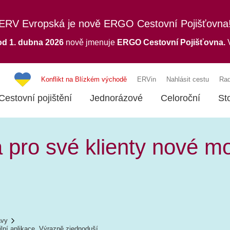
ERV Evropská je nově ERGO Cestovní Pojišťovna
od 1. dubna 2026
nově jmenuje
ERGO
Cestovní Pojišťovna.
V
Konflikt na Blízkém východě
ERVin
Nahlásit cestu
Rad
Cestovní pojištění
Jednorázové
Celoroční
St
ro své klienty nové mob
ávy
lní aplikace. Výrazně zjednoduší