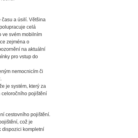
 času a úsilí. Většina
spolupracuje celá
mo ve svém mobilním
mace zejména o
pozornění na aktuální
mínky pro vstup do
ěřeným nemocnicím či
.
že je systém, který za
 celoročního pojištění
í cestovního pojištění.
ojištění, což je
 dispozici kompletní