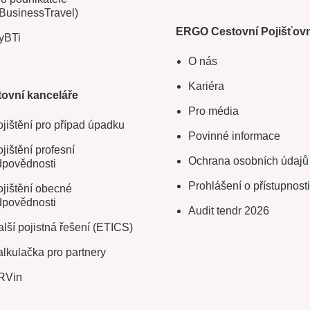
BusinessTravel)
ERGO Cestovní Pojišťov
yBTi
O nás
Kariéra
ovní kanceláře
Pro média
jištění pro případ úpadku
Povinné informace
jištění profesní
Ochrana osobních údajů
dpovědnosti
Prohlášení o přístupnosti
jištění obecné
dpovědnosti
Audit tendr 2026
lší pojistná řešení (ETICS)
lkulačka pro partnery
RVin