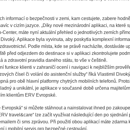
ních informací o bezpečnosti v zemi, kam cestujete, zabere hodně
navíc v cizím jazyce.
„Díky nové mezinárodní aplikaci, na které 
-Center, máte nyní aktuální přehled o jednotlivých zemích pří
l Divoký. Aplikace byla vyvinuta, aby poskytla komplexní infor
zdravotnictví. Podle místa, kde se právě nacházíte, dostáváte u
eště před odjezdem do destinace si v aplikaci zkontrolujete pod
a zdravotní pravidla daného státu, to vše v češtině.
í funkce klienti v zahraničí ocení i navigaci k nejbližším prov
vých čísel či volání do asistenční služby“
říká Vlastimil Divoký
pná pro obě hlavní platformy chytrých mobilních telefonů. Proto
ákladný a unikátní, je aplikace v současné době určena majitelům
mním klientům ERV Evropské.
e Evropská“ si můžete stáhnout a nainstalovat ihned po zakoupen
RV travel&care“ lze začít využívat následující den po sjednání p
mailem či sms zprávou. Při použití obou aplikací máte zdarma k
ní i mobilní servis pro bezpečné cestování.