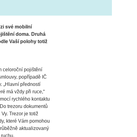
zi své mobilní
ojištění doma. Druhá
le Vaší polohy totiž
m celoroční pojištění
 smlouvy, popřípadě IČ
y.
„Hlavní předností
eré má vždy při ruce,“
mocí rychlého kontaktu
. Do trezoru dokumentů
Vy. Trezor je totiž
rady, které Vám pomohou
průběžně aktualizovaný
 ruchu.