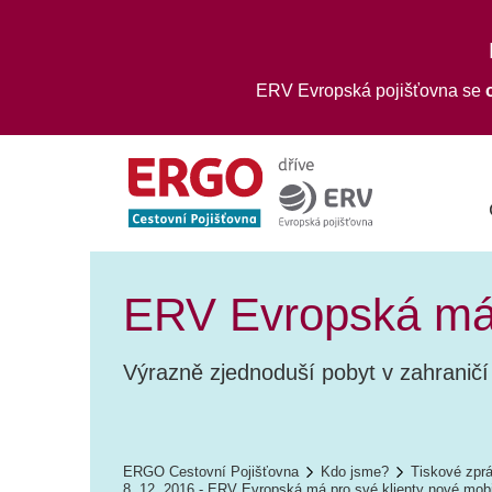
ERV Evropská pojišťovna se
ERV Evropská má p
Výrazně zjednoduší pobyt v zahraničí
ERGO Cestovní Pojišťovna
Kdo jsme?
Tiskové zpr
8. 12. 2016 - ERV Evropská má pro své klienty nové mobi