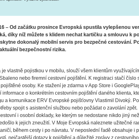
16 – Od začátku prosince Evropská spustila vylepšenou ver
á, díky níž můžete s klidem nechat kartičku a smlouvu k p
skytne dokonalý mobilní servis pro bezpečné cestování. Pod
aktuální bezpečnostní rizika.
á je vlastně pojistkou v mobilu, slouží všem klientům využívající
Sbaleno nebo firemní cestovní pojištění. K registraci stačí číslo
 pojištěné osoby. Ke stažení je zdarma v App Store i GooglePla
í informace o konkrétním
cestovním pojištění
daného klienta, kt
gu a komunikace ERV Evropské pojišťovny Vlastimil Divoký. Po
třeby spojit s asistenční službou nebo požádat o zavolání zpět
cestovní i osobní doklady, ke kterým se nedostane nikdo jiný než 
došlo k jejich zneužití. V Moje Evropská naleznete užitečné 
ničí, během cesty i po návratu. V neposlední řadě obsahuje i 
tí, nejčastější dotazy k pojištění a důležité zprávy z cestovního