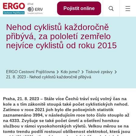
Pojistit online
Nehod cyklistů každoročně
přibývá, za pololetí zemřelo
nejvíce cyklistů od roku 2015
ERGO Cestovní Pojišťovna
Kdo jsme?
Tiskové zprávy
21. 8. 2023 - Nehod cyklistů každoročně přibývá
Praha, 21. 8. 2023 – Stále více Čechů tráví svůj volný čas na
kole a s tím zákonitě stoupá také počet cyklistických nehod.
Zatímco v roce 2021 jich bylo dle policejních statistik
zaznamenáno 3994, v následujícím roce toto číslo stouplo až
na 4333. Zvyšuje se také počet úmrtí a ošetření horskou
službou v rámci vysokohorských výletů. Velkou měrou se na
tomto trendu podílí rostoucí oblíbenost elektrokol, která jsou