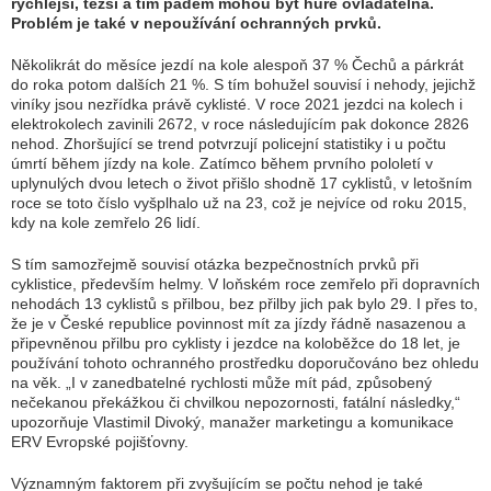
rychlejší, těžší a tím pádem mohou být hůře ovladatelná.
Problém je také v nepoužívání ochranných prvků.
Několikrát do měsíce jezdí na kole alespoň 37 % Čechů a párkrát
do roka potom dalších 21 %. S tím bohužel souvisí i nehody, jejichž
viníky jsou nezřídka právě cyklisté. V roce 2021 jezdci na kolech i
elektrokolech zavinili 2672, v roce následujícím pak dokonce 2826
nehod. Zhoršující se trend potvrzují policejní statistiky i u počtu
úmrtí během jízdy na kole. Zatímco během prvního pololetí v
uplynulých dvou letech o život přišlo shodně 17 cyklistů, v letošním
roce se toto číslo vyšplhalo už na 23, což je nejvíce od roku 2015,
kdy na kole zemřelo 26 lidí.
S tím samozřejmě souvisí otázka bezpečnostních prvků při
cyklistice, především helmy. V loňském roce zemřelo při dopravních
nehodách 13 cyklistů s přilbou, bez přilby jich pak bylo 29. I přes to,
že je v České republice povinnost mít za jízdy řádně nasazenou a
připevněnou přilbu pro cyklisty i jezdce na koloběžce do 18 let, je
používání tohoto ochranného prostředku doporučováno bez ohledu
na věk. „I v zanedbatelné rychlosti může mít pád, způsobený
nečekanou překážkou či chvilkou nepozornosti, fatální následky,“
upozorňuje Vlastimil Divoký, manažer marketingu a komunikace
ERV Evropské pojišťovny.
Významným faktorem při zvyšujícím se počtu nehod je také