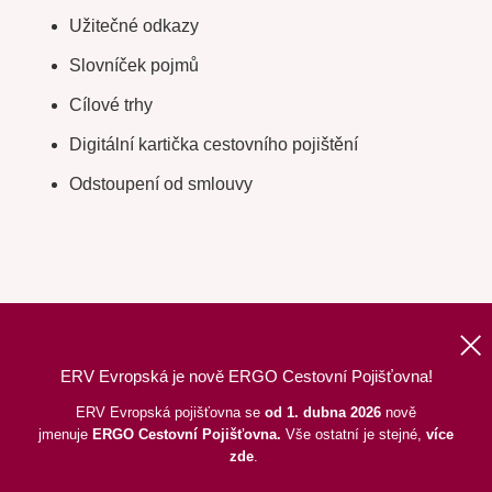
Užitečné odkazy
Slovníček pojmů
Cílové trhy
Digitální kartička cestovního pojištění
Odstoupení od smlouvy
ERV Evropská je nově ERGO Cestovní Pojišťovna!
Nahoru
|
Informace o webu
|
Mapa stránek
ERV Evropská pojišťovna se
od 1. dubna 2026
nově
jmenuje
ERGO
Cestovní Pojišťovna.
Vše ostatní je stejné,
více
©
2026
ERGO Cestovní Pojišťovna, a. s.,
pod dohledem ČNB
zde
.