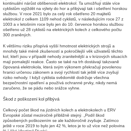
kontinuální nárůst oblíbenosti elektrokol. Ta umožňují stále více
cyklistům vyjíždět na výlety do hor a přibývají tak i ošetření horskou
službou. V roce 2021 bylo za celý rok ošetřeno 20 majitelů
elektrokol z celkem 1109 nehod cyklistů, v následujícím roce 27 z
1003 a v letošním roce bylo jen do 10. července horskou službou
ošetřeno už 28 cyklistů na elektrických kolech z celkového počtu
300 zraněných.
K většímu riziku přispívá vyšší hmotnost elektrických strojů a
mnohdy také méně zkušeností a pokročilejší věk uživatelů těchto
kol, kteří jsou v případě nehody zranitelnější a v krizových situacích
mají pomalejší reakce. Často se také na trh dostávají takzvaně
čipovaná elektrokola, která svým výkonem překračují povolenou
hranici určenou zákonem a svojí rychlostí tak ještě více zvyšují
riziko nehody. I když cyklista svědomitě dodržuje všechna
bezpečnostní opatření a používá ochranné prvky, nikdy nemá
zaručeno, že se pádu nebo srážce vyhne.
Škod z poškození kol přibývá
Celkový počet škod na jízdních kolech a elektrokolech u ERV
Evropské zůstal meziročně přibližně stejný. „Podíl škod
způsobených poškozením se ale každoročně zvyšuje. Zatímco
ještě v roce 2019 to bylo jen 42 %, letos je to už více než polovina