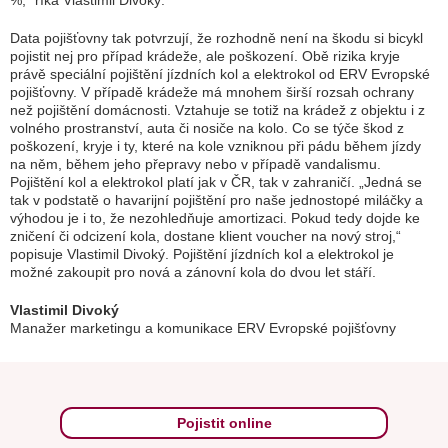
%,“ říká Vlastimil Divoký.
Data pojišťovny tak potvrzují, že rozhodně není na škodu si bicykl
pojistit nej pro případ krádeže, ale poškození. Obě rizika kryje
právě speciální pojištění jízdních kol a elektrokol od ERV Evropské
pojišťovny. V případě krádeže má mnohem širší rozsah ochrany
než pojištění domácnosti. Vztahuje se totiž na krádež z objektu i z
volného prostranství, auta či nosiče na kolo. Co se týče škod z
poškození, kryje i ty, které na kole vzniknou při pádu během jízdy
na něm, během jeho přepravy nebo v případě vandalismu.
Pojištění kol a elektrokol platí jak v ČR, tak v zahraničí. „Jedná se
tak v podstatě o havarijní pojištění pro naše jednostopé miláčky a
výhodou je i to, že nezohledňuje amortizaci. Pokud tedy dojde ke
zničení či odcizení kola, dostane klient voucher na nový stroj,“
popisuje Vlastimil Divoký. Pojištění jízdních kol a elektrokol je
možné zakoupit pro nová a zánovní kola do dvou let stáří.
Vlastimil Divoký
Manažer marketingu a komunikace ERV Evropské pojišťovny
Pojistit online