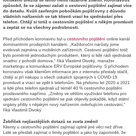
loňského března se tento trend razantně změnil. Koronavirus
způsobil, že se zájemci začali o cestovní pojištění zajímat více
do detailu. Kvůli zavřeným pobočkám pojišťovny z důvodu
vládních nařízeních se tak klienti vrací ke sjednávání přes
telefon. Chtějí si totiž o cestovním pojištění s někým promluvit
a zeptat se na všechny podrobnosti.
Před příchodem koronaviru byl u
cestovního pojištění
online kanál
dominantním prodejních kanálem.
„Každoroční nárůsty jsme
evidovali zejména u mobilních zařízeních. Cestovní pojištění totiž
bylo poměrně jednoduchým produktem, který si lidé rádi sjednávali
snadno z pohodlí domova,“
říká Vlastimil Divoký, manažer
marketingu a komunikace ERV Evropské pojišťovny. S příchodem
koronaviru však klientům informace jen z internetu přestaly stačit,
chtějí si při nákupu o všech úskalích spojených s COVID-19
promluvit a vrací se zpět k telefonům. Na přelomu let 2020 a 2021
si lidé přes telefon sjednali už téměř 40 % cestovního pojištění
prodávaného napřímo.
„Změny ve větším využívání telefonu pro
sjednání cestovního pojištění se pak objevily pokaždé, když státní
orgány přišly s nějakým nový nařízením ovlivňujícím cestování,“
říká Vlastimil Divoký
Žebříček nejčastějších dotazů se zcela změnil
Klienty u cestovního pojištění zajímají úplně jiné věci než dříve.
Lidé se přestali zajímat o limity pojištění a jako by zapomněli, že