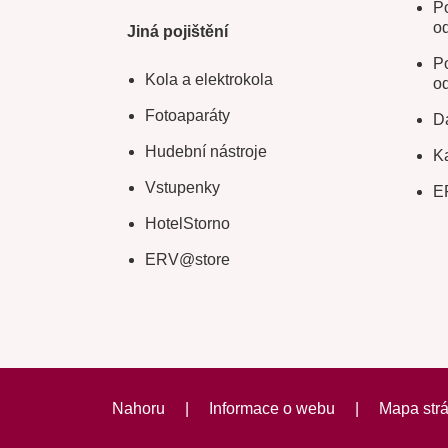
Po
o
Jiná pojištění
Po
Kola a elektrokola
o
Fotoaparáty
Da
Hudební nástroje
Ka
Vstupenky
E
HotelStorno
ERV@store
Nahoru
|
Informace o webu
|
Mapa str