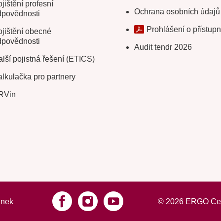
jištění profesní
Ochrana osobních údajů
dpovědnosti
Prohlášení o přístupn
jištění obecné
dpovědnosti
Audit tendr 2026
lší pojistná řešení (ETICS)
lkulačka pro partnery
RVin
ánek
©
2026
ERGO Cesto