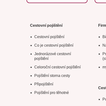
Cestovní pojištění
Fir
Cestovní pojištění
Bě
Co je cestovní pojištění
Na
Jednorázové cestovní
Pr
pojištění
(s
Celoroční cestovní pojištění
m
Pojištění storna cesty
Připojištění
Cest
Pojištění pro těhotné
Po