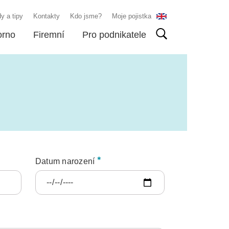
y a tipy
Kontakty
Kdo jsme?
Moje pojistka
orno
Firemní
Pro podnikatele
Datum narození