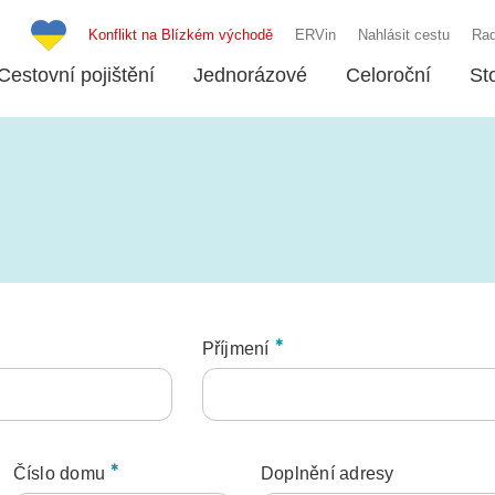
Konflikt na Blízkém východě
ERVin
Nahlásit cestu
Rad
Cestovní pojištění
Jednorázové
Celoroční
St
Příjmení
Číslo domu
Doplnění adresy