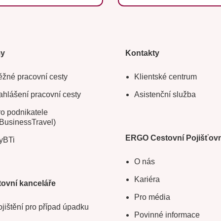
my
Kontakty
žné pracovní cesty
Klientské centrum
hlášení pracovní cesty
Asistenční služba
o podnikatele
BusinessTravel)
ERGO Cestovní Pojišťov
yBTi
O nás
Kariéra
ovní kanceláře
Pro média
jištění pro případ úpadku
Povinné informace