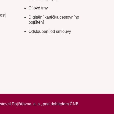
Cílové trhy
osti
Digitální kartička cestovního
pojištění
Odstoupení od smlouvy
vní Pojišťovna, a. s.,
pod dohledem ČNB