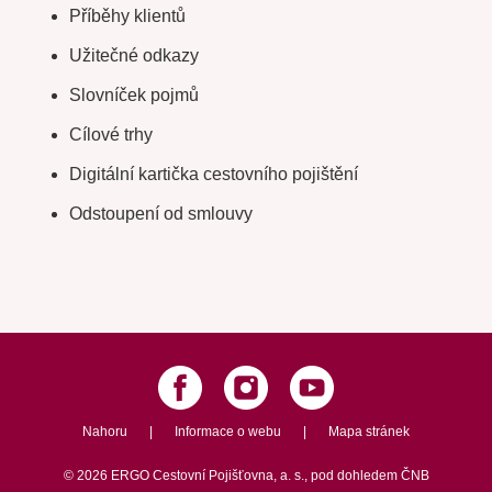
Příběhy klientů
Užitečné odkazy
Slovníček pojmů
Cílové trhy
Digitální kartička cestovního pojištění
Odstoupení od smlouvy
Nahoru
|
Informace o webu
|
Mapa stránek
©
2026
ERGO Cestovní Pojišťovna, a. s.,
pod dohledem ČNB