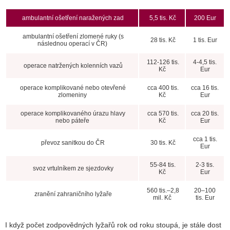
ambulantní ošetření naražených zad
5,5 tis. Kč
200 Eur
ambulantní ošetření zlomené ruky (s
28 tis. Kč
1 tis. Eur
následnou operací v ČR)
112-126 tis.
4-4,5 tis.
operace natržených kolenních vazů
Kč
Eur
operace komplikované nebo otevřené
cca 400 tis.
cca 16 tis.
zlomeniny
Kč
Eur
operace komplikovaného úrazu hlavy
cca 570 tis.
cca 20 tis.
nebo páteře
Kč
Eur
cca 1 tis.
převoz sanitkou do ČR
30 tis. Kč
Eur
55-84 tis.
2-3 tis.
svoz vrtulníkem ze sjezdovky
Kč
Eur
560 tis.–2,8
20–100
zranění zahraničního lyžaře
mil. Kč
tis. Eur
I když počet zodpovědných lyžařů rok od roku stoupá, je stále dost