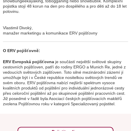
snowbungeekayaking, tobogganing nebo snowbublík. Komplexní
pojistka stojí 48 korun na den pro dospělého a pro děti až do 18 let
polovinu.
Vlastimil Divoký,
manažer marketingu a komunikace ERV pojišťovny
O ERV pojišťovně:
ERV Evropská pojišťovna
je součástí největší světové skupiny
cestovních pojišťoven, patří do rodiny ERGO a Munich Re, jedné z
vedoucích světových zajišťoven. Toto silné mezinárodní zázemí jí
umožňuje být i v České republice nositelkou světových trendů ve
svém oboru. ERV pojišťovna nabízí nejširší spektrum vysoce
kvalitních produktů od pojištění pro individuální jednorázové cesty
přes celoroční pojištění až po skupinové pojištění pracovních cest.
Již posedmé v řadě byla Asociací českých pojišťovacích makléřů
zvolena Pojišťovnou roku v kategorii Specializovaný pojistitel.