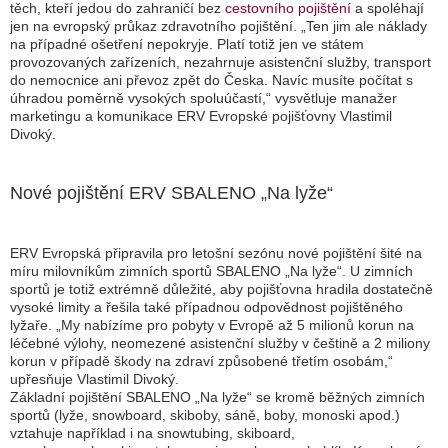
těch, kteří jedou do zahraničí bez
cestovního pojištění
a spoléhají
jen na evropský průkaz zdravotního pojištění. „
Ten jim ale náklady
na případné ošetření nepokryje. Platí totiž jen ve státem
provozovaných zařízeních, nezahrnuje asistenční služby, transport
do nemocnice ani převoz zpět do Česka. Navíc musíte počítat s
úhradou poměrně vysokých spoluúčastí,
“ vysvětluje manažer
marketingu a komunikace ERV Evropské pojišťovny Vlastimil
Divoký.
Nové pojištění ERV SBALENO „Na lyže“
ERV Evropská připravila pro letošní sezónu nové pojištění šité na
míru milovníkům zimních sportů SBALENO „Na lyže“. U zimních
sportů je totiž extrémně důležité, aby pojišťovna hradila dostatečně
vysoké limity a řešila také případnou odpovědnost pojištěného
lyžaře. „
My nabízíme pro pobyty v Evropě až 5 milionů korun na
léčebné výlohy, neomezené asistenční služby v češtině a 2 miliony
korun v případě škody na zdraví způsobené třetím osobám
,“
upřesňuje Vlastimil Divoký.
Základní pojištění SBALENO „Na lyže“ se kromě běžných zimních
sportů (lyže, snowboard, skiboby, sáně, boby, monoski apod.)
vztahuje například i na snowtubing, skiboard,