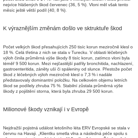
nejvíce hlášených škod červenec (36, 5 %). Vloni měl však tento
měsíc ještě větší podíl (40, 8 %).
K výraznějším změnám došlo ve sktruktuře škod
Počet velkých škod přesahujících 250 tisíc korun meziročně klesl o
18 %. Celá třetina z nich se stala v Turecku. V oblasti léčebných
výloh činila průměrná výše škody 8 tisíc korun, zatímco vloni byla
téměř 9 500 korun. Mezi nejčastější patřily bronchitida, nachlazení,
gastroenteritida, záněty uší či spáleniny od slunce. Přestože počet
škod z léčebných výloh meziročně klesl o 7,3 % i nadále
představovaly dominantní položku. Na celkovém objemu letních
škod se podílely zhruba 75 %. Stabilní zůstala průměrná výše
škody z pojištění storna, která byla zhruba 29 500 korun.
Milionové škody vznikají i v Evropě
Nejdražší pojistná událost letošního léta ERV Evropské se stala v
červnu na Havaji. „Klientku smetla vlna a následná péče spolu s