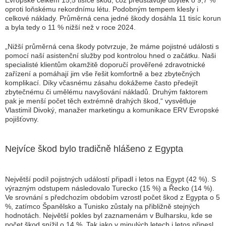
Evropské celkem 15,5 tisíce škod, což představuje úbytek o 9,7 %
oproti loňskému rekordnímu létu. Podobným tempem klesly i
celkové náklady. Průměrná cena jedné škody dosáhla 11 tisíc korun
a byla tedy o 11 % nižší než v roce 2024.
„Nižší průměrná cena škody potvrzuje, že máme pojistné události s
pomocí naší asistenční služby pod kontrolou hned o začátku. Naši
specialisté klientům okamžitě doporučí prověřené zdravotnické
zařízení a pomáhají jim vše řešit komfortně a bez zbytečných
komplikací. Díky včasnému zásahu dokážeme často předejít
zbytečnému či umělému navyšování nákladů. Druhým faktorem
pak je menší počet těch extrémně drahých škod,“ vysvětluje
Vlastimil Divoký, manažer marketingu a komunikace ERV Evropské
pojišťovny.
Nejvíce škod bylo tradičně hlášeno z Egypta
Největší podíl pojistných událostí připadl i letos na Egypt (42 %). S
výrazným odstupem následovalo Turecko (15 %) a Řecko (14 %).
Ve srovnání s předchozím obdobím vzrostl počet škod z Egypta o 5
%, zatímco Španělsko a Tunisko zůstaly na přibližně stejných
hodnotách. Největší pokles byl zaznamenám v Bulharsku, kde se
počet škod snížil o 14 %. Tak jako v minulých letech i letos přinesl