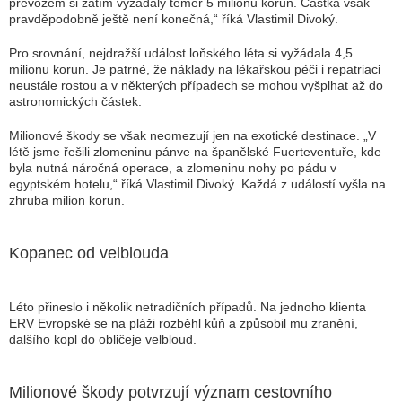
převozem si zatím vyžádaly téměř 5 milionů korun. Částka však
pravděpodobně ještě není konečná,“ říká Vlastimil Divoký.
Pro srovnání, nejdražší událost loňského léta si vyžádala 4,5
milionu korun. Je patrné, že náklady na lékařskou péči i repatriaci
neustále rostou a v některých případech se mohou vyšplhat až do
astronomických částek.
Milionové škody se však neomezují jen na exotické destinace. „V
létě jsme řešili zlomeninu pánve na španělské Fuerteventuře, kde
byla nutná náročná operace, a zlomeninu nohy po pádu v
egyptském hotelu,“ říká Vlastimil Divoký. Každá z událostí vyšla na
zhruba milion korun.
Kopanec od velblouda
Léto přineslo i několik netradičních případů. Na jednoho klienta
ERV Evropské se na pláži rozběhl kůň a způsobil mu zranění,
dalšího kopl do obličeje velbloud.
Milionové škody potvrzují význam cestovního