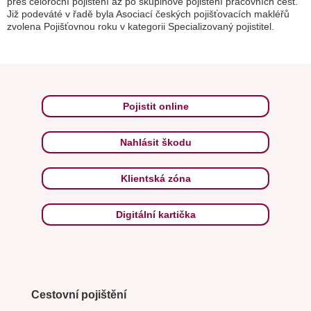
přes celoroční pojištění až po skupinové pojištění pracovních cest.
Již podeváté v řadě byla Asociací českých pojišťovacích makléřů
zvolena Pojišťovnou roku v kategorii Specializovaný pojistitel.
Pojistit online
Nahlásit škodu
Klientská zóna
Digitální kartička
Cestovní pojištění