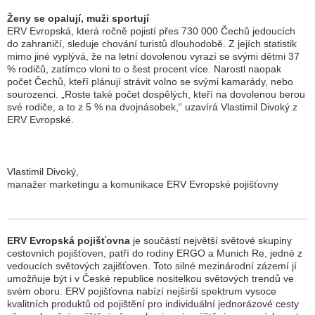
Ženy se opalují, muži sportují
ERV Evropská, která ročně pojistí přes 730 000 Čechů jedoucích
do zahraničí, sleduje chování turistů dlouhodobě. Z jejích statistik
mimo jiné vyplývá, že na letní dovolenou vyrazí se svými dětmi 37
% rodičů, zatímco vloni to o šest procent více. Narostl naopak
počet Čechů, kteří plánují strávit volno se svými kamarády, nebo
sourozenci. „
Roste také počet dospělých, kteří na dovolenou berou
své rodiče, a to z 5 % na dvojnásobek,
“ uzavírá Vlastimil Divoký z
ERV Evropské.
Vlastimil Divoký,
manažer marketingu a komunikace ERV Evropské pojišťovny
ERV Evropská pojišťovna
je součástí největší světové skupiny
cestovních pojišťoven, patří do rodiny ERGO a Munich Re, jedné z
vedoucích světových zajišťoven. Toto silné mezinárodní zázemí jí
umožňuje být i v České republice nositelkou světových trendů ve
svém oboru. ERV pojišťovna nabízí nejširší spektrum vysoce
kvalitních produktů od pojištění pro individuální jednorázové cesty