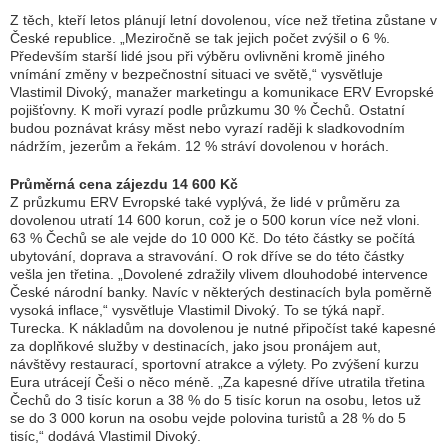
Z těch, kteří letos plánují letní dovolenou, více než třetina zůstane v
České republice. „
Meziročně se tak jejich počet zvýšil o 6 %.
Především starší lidé jsou při výběru ovlivněni kromě jiného
vnímání změny v bezpečnostní situaci ve světě
,“ vysvětluje
Vlastimil Divoký, manažer marketingu a komunikace ERV Evropské
pojišťovny. K moři vyrazí podle průzkumu 30 % Čechů. Ostatní
budou poznávat krásy měst nebo vyrazí raději k sladkovodním
nádržím, jezerům a řekám. 12 % stráví dovolenou v horách.
Průměrná cena zájezdu 14 600 Kč
Z průzkumu ERV Evropské také vyplývá, že lidé v průměru za
dovolenou utratí 14 600 korun, což je o 500 korun více než vloni.
63 % Čechů se ale vejde do 10 000 Kč. Do této částky se počítá
ubytování, doprava a stravování. O rok dříve se do této částky
vešla jen třetina. „
Dovolené zdražily vlivem dlouhodobé intervence
České národní banky. Navíc v některých destinacích byla poměrně
vysoká inflace,“
vysvětluje Vlastimil Divoký. To se týká např.
Turecka. K nákladům na dovolenou je nutné připočíst také kapesné
za doplňkové služby v destinacích, jako jsou pronájem aut,
návštěvy restaurací, sportovní atrakce a výlety. Po zvýšení kurzu
Eura utrácejí Češi o něco méně. „
Za kapesné dříve utratila třetina
Čechů do 3 tisíc korun a 38 % do 5 tisíc korun na osobu, letos už
se do 3 000 korun na osobu vejde polovina turistů a 28 % do 5
tisíc
,“ dodává Vlastimil Divoký.