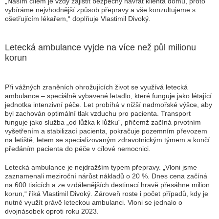
„Naším cílem je vždy zajistit bezpečný návrat klienta domů, proto
vybíráme nejvhodnější způsob přepravy a vše konzultujeme s
ošetřujícím lékařem,“ doplňuje Vlastimil Divoký.
Letecká ambulance vyjde na více než půl milionu
korun
Při vážných zraněních ohrožujících život se využívá letecká
ambulance – speciálně vybavené letadlo, které funguje jako létající
jednotka intenzivní péče. Let probíhá v nižší nadmořské výšce, aby
byl zachován optimální tlak vzduchu pro pacienta. Transport
funguje jako služba „od lůžka k lůžku“, přičemž začíná prvotním
vyšetřením a stabilizací pacienta, pokračuje pozemním převozem
na letiště, letem se specializovaným zdravotnickým týmem a končí
předáním pacienta do péče v cílové nemocnici.
Letecká ambulance je nejdražším typem přepravy. „Vloni jsme
zaznamenali meziroční nárůst nákladů o 20 %. Dnes cena začíná
na 600 tisících a ze vzdálenějších destinací hravě přesáhne milion
korun,“ říká Vlastimil Divoký. Zároveň roste i počet případů, kdy je
nutné využít právě leteckou ambulanci. Vloni se jednalo o
dvojnásobek oproti roku 2023.