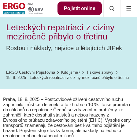
Pojistit online
Leteckých repatriací z ciziny
meziročně přibylo o třetinu
Rostou i náklady, nejvíce u létajících JIPek
ERGO Cestovní Pojišťovna
Kdo jsme?
Tiskové zprávy
18. 8. 2025 - Leteckých repatriací z ciziny meziročně přibylo o třetinu
Praha, 18. 8. 2025 – Postcovidové oživení cestovního ruchu
zapříčinilo i růst cen letenek, a to zhruba o 10 %. To se promítá i
do nákladů na repatriace Čechů se zdravotními problémy ze
zahraničí, které dosahují statisíců a nejsou hrazeny z
Evropského průkazu zdravotního pojištění (EHIC). Vysoké ceny
transportů znamenají, že cestování bez kvalitního pojištění je
hazard. Pojištění stojí stovky korun, ale náklady na léčbu či
repatriaci mohou dosáhnout milionů.