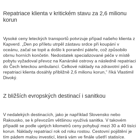
Repatriace klienta v kritickém stavu za 2,6 milionu
korun
Vysoké ceny leteckých transportů potvrzuje případ našeho klienta z
Kapverd. „Den po příletu utrpěl zástavu srdce při koupání v
oceánu, začal se topit a došlo k poranění páteře, což způsobilo
obrnu horních končetin. Nedostatek specializované péče v místě
pobytu vyžadoval převoz na Kanárské ostrovy a následně repatriaci
do Čech leteckou ambulancí. Celkové náklady na zdravotní péči a
repatriaci klienta dosáhly přibližně 2,6 milionu korun,“ říká Vlastimil
Divoký.
Z bližších evropských destinací i sanitkou
V nedalekých destinacích, jako je například Slovensko nebo
Rakousko, se k převozům většinou využívá sanitka. V takovém
případě se podle ujetých kilometrů ceny pohybují mezi 30 a 40 tisíci
korun. Náklady repatriací rok od roku rostou. Cestovní pojištění je
tím pádem malou investicí, která vám ve finále ušetří statisíce.