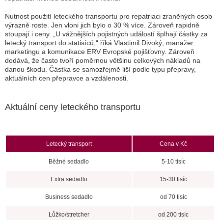
Nutnost použití leteckého transportu pro repatriaci zraněných osob
výrazně roste. Jen vloni jich bylo o 30 % více. Zároveň rapidně
stoupají i ceny. „U vážnějších pojistných událostí šplhají částky za
letecký transport do statisíců,“ říká Vlastimil Divoký, manažer
marketingu a komunikace ERV Evropské pojišťovny. Zároveň
dodává, že často tvoří poměrnou většinu celkových nákladů na
danou škodu. Částka se samozřejmě liší podle typu přepravy,
aktuálních cen přepravce a vzdálenosti.
Aktuální ceny leteckého transportu
Letecký transport
Cena v Kč
Běžné sedadlo
5-10 tisíc
Extra sedadlo
15-30 tisíc
Business sedadlo
od 70 tisíc
Lůžko/stretcher
od 200 tisíc