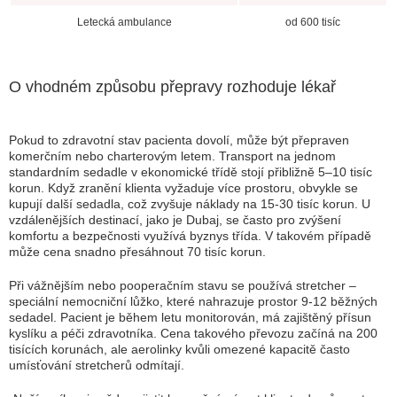
Letecká ambulance
od 600 tisíc
O vhodném způsobu přepravy rozhoduje lékař
Pokud to zdravotní stav pacienta dovolí, může být přepraven
komerčním nebo charterovým letem. Transport na jednom
standardním sedadle v ekonomické třídě stojí přibližně 5–10 tisíc
korun. Když zranění klienta vyžaduje více prostoru, obvykle se
kupují další sedadla, což zvyšuje náklady na 15-30 tisíc korun. U
vzdálenějších destinací, jako je Dubaj, se často pro zvýšení
komfortu a bezpečnosti využívá byznys třída. V takovém případě
může cena snadno přesáhnout 70 tisíc korun.
Při vážnějším nebo pooperačním stavu se používá stretcher –
speciální nemocniční lůžko, které nahrazuje prostor 9-12 běžných
sedadel. Pacient je během letu monitorován, má zajištěný přísun
kyslíku a péči zdravotníka. Cena takového převozu začíná na 200
tisících korunách, ale aerolinky kvůli omezené kapacitě často
umísťování stretcherů odmítají.