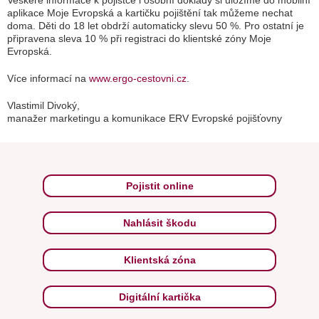
Veškeré informace k pojistce i osobní doklady si uložíme do mobilní
aplikace Moje Evropská a kartičku pojištění tak můžeme nechat
doma. Děti do 18 let obdrží automaticky slevu 50 %. Pro ostatní je
připravena sleva 10 % při registraci do klientské zóny Moje
Evropská.
Více informací na
www.ergo-cestovni.cz
.
Vlastimil Divoký,
manažer marketingu a komunikace ERV Evropské pojišťovny
Pojistit online
Nahlásit škodu
Klientská zóna
Digitální kartička