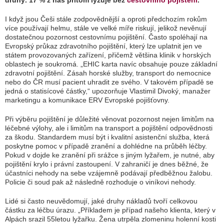
druhý. 17 % z nás přitom lyžuje bez
cestovního pojištění
.
I když jsou Češi stále zodpovědnější a oproti předchozím rokům
více používají helmu, stále ve velké míře riskují, jelikož nevěnují
dostatečnou pozornost cestovnímu pojištění. Často spoléhají na
Evropský průkaz zdravotního pojištění, který lze uplatnit jen ve
státem provozovaných zařízení, přičemž většina klinik v horských
oblastech je soukromá.
„EHIC karta navíc obsahuje pouze základní
zdravotní pojištění. Zásah horské služby, transport do nemocnice
nebo do ČR musí pacient uhradit ze svého. V takovém případě se
jedná o statisícové částky,“
upozorňuje Vlastimil Divoký, manažer
marketingu a komunikace ERV Evropské pojišťovny.
Při výběru pojištění je důležité věnovat pozornost nejen limitům na
léčebné výlohy, ale i limitům na transport a pojištění odpovědnosti
za škodu. Standardem musí být i kvalitní asistenční služba, která
poskytne pomoc v případě zranění a dohlédne na průběh léčby.
Pokud v dojde ke zranění při srážce s jiným lyžařem, je nutné, aby
pojištění krylo i právní zastoupení. V zahraničí je dnes běžné, že
účastníci nehody na sebe vzájemně podávají předběžnou žalobu.
Policie či soud pak až následně rozhoduje o viníkovi nehody.
Lidé si často neuvědomují, jaké druhy nákladů tvoří celkovou
částku za léčbu úrazu.
„Příkladem je případ našeho klienta, který v
Alpách srazil 55letou lyžařku. Žena utrpěla zlomeninu holenní kosti