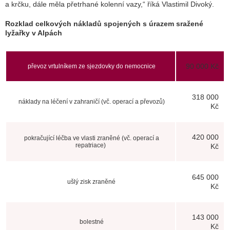
a krčku, dále měla přetrhané kolenní vazy,“
říká Vlastimil Divoký.
Rozklad celkových nákladů spojených s úrazem sražené
lyžařky v Alpách
90 000 Kč
převoz vrtulníkem ze sjezdovky do nemocnice
318 000
náklady na léčení v zahraničí (vč. operací a převozů)
Kč
420 000
pokračující léčba ve vlasti zraněné (vč. operací a
repatriace)
Kč
645 000
ušlý zisk zraněné
Kč
143 000
bolestné
Kč