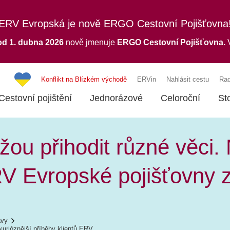
ERV Evropská je nově ERGO Cestovní Pojišťovna
od 1. dubna 2026
nově jmenuje
ERGO
Cestovní Pojišťovna.
V
Konflikt na Blízkém východě
ERVin
Nahlásit cestu
Rad
Cestovní pojištění
Jednorázové
Celoroční
St
ou přihodit různé věci. 
RV Evropské pojišťovny 
ávy
kurióznější příběhy klientů ERV