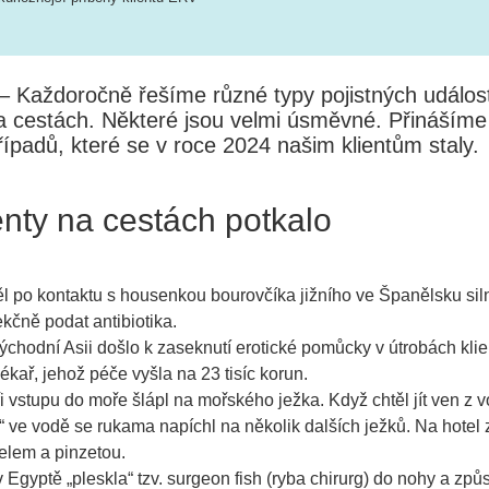
 – Každoročně řešíme různé typy pojistných událost
na cestách. Některé jsou velmi úsměvné. Přinášíme
řípadů, které se v roce 2024 našim klientům staly.
enty na cestách potkalo
l po kontaktu s housenkou bourovčíka jižního ve Španělsku siln
ekčně podat antibiotika.
chodní Asii došlo k zaseknutí erotické pomůcky v útrobách klie
lékař, jehož péče vyšla na 23 tisíc korun.
 vstupu do moře šlápl na mořského ježka. Když chtěl jít ven z v
“ ve vodě se rukama napíchl na několik dalších ježků. Na hotel 
pelem a pinzetou.
gyptě „pleskla“ tzv. surgeon fish (ryba chirurg) do nohy a způs