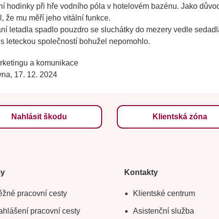
vní hodinky při hře vodního póla v hotelovém bazénu. Jako důvod, 
l, že mu měří jeho vitální funkce.
vání letadla spadlo pouzdro se sluchátky do mezery vedle sedad
 s leteckou společností bohužel nepomohlo.
rketingu a komunikace
na, 17. 12. 2024
Nahlásit škodu
Klientská zóna
my
Kontakty
žné pracovní cesty
Klientské centrum
hlášení pracovní cesty
Asistenční služba