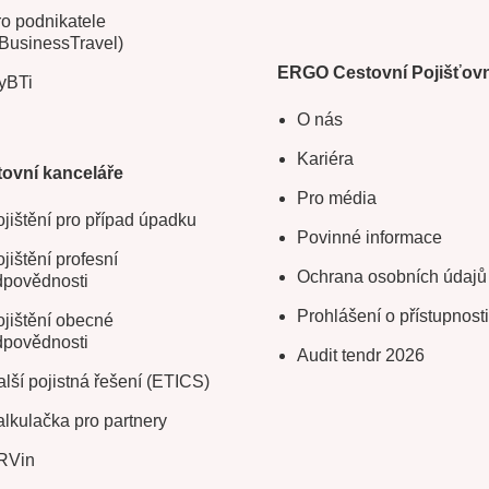
o podnikatele
BusinessTravel)
ERGO Cestovní Pojišťov
yBTi
O nás
Kariéra
ovní kanceláře
Pro média
jištění pro případ úpadku
Povinné informace
jištění profesní
Ochrana osobních údajů
dpovědnosti
Prohlášení o přístupnosti
jištění obecné
dpovědnosti
Audit tendr 2026
lší pojistná řešení (ETICS)
lkulačka pro partnery
RVin