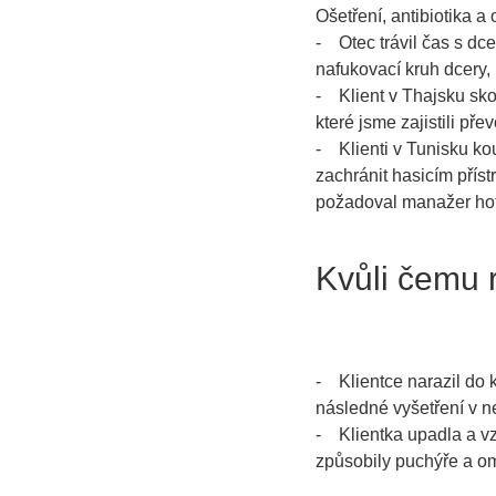
Ošetření, antibiotika a
- Otec trávil čas s dce
nafukovací kruh dcery, 
- Klient v Thajsku sko
které jsme zajistili přev
- Klienti v Tunisku kou
zachránit hasicím přístr
požadoval manažer hot
Kvůli čemu ru
- Klientce narazil do k
následné vyšetření v n
- Klientka upadla a vz
způsobily puchýře a om