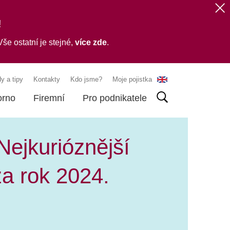
!
še ostatní je stejné,
více zde
.
y a tipy
Kontakty
Kdo jsme?
Moje pojistka
orno
Firemní
Pro podnikatele
Nejkurióznější
za rok 2024.