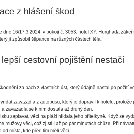
tace z hlášení škod
e dne 16/17.3.2024, v pokoji č. 3053, hotel XY, Hurghada zák
rý jí způsobil štípance na různých částech těla.“
 lepší cestovní pojištění nestačí
odnění za pach z vlastních úst, který údajně nastal po požití v
yndat zavazadla z autobusu, který je dopravil k hotelu, protože p
l a zavazadla se k nim dostala až druhý den.
ku zaplavat, věci na pláži hlídala jeho přítelkyně. Když se vyda
 mužovy věci, což zjistili až po pár minutách chůze. Při návrat
od místa, kde před tím měli věci.