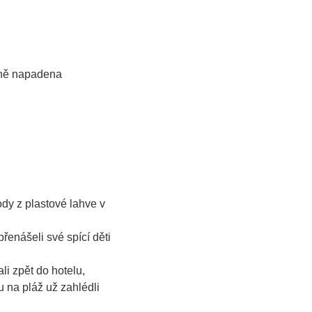
eřně napadena
ody z plastové lahve v
řenášeli své spící děti
li zpět do hotelu,
u na pláž už zahlédli