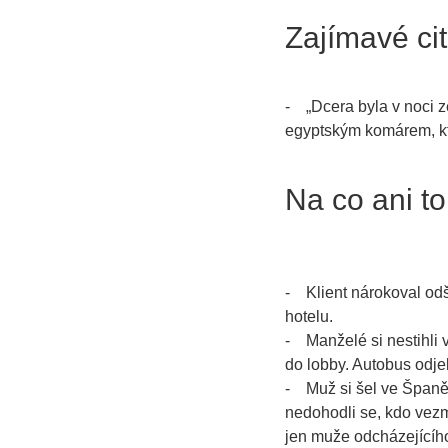
Zajímavé ci
- „Dcera byla v noci z
egyptským komárem, kte
Na co ani to
- Klient nárokoval odšk
hotelu.
- Manželé si nestihli v
do lobby. Autobus odje
- Muž si šel ve Španěls
nedohodli se, kdo vezme
jen muže odcházejícího 