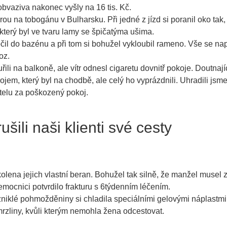
 obvaziva nakonec vyšly na 16 tis. Kč.
rou na tobogánu v Bulharsku. Při jedné z jízd si poranil oko tak,
který byl ve tvaru lamy se špičatýma ušima.
čil do bazénu a při tom si bohužel vykloubil rameno. Vše se nap
oz.
řili na balkoně, ale vítr odnesl cigaretu dovnitř pokoje. Doutnají
ojem, který byl na chodbě, ale celý ho vyprázdnili. Uhradili jsme 
elu za poškozený pokoj.
šili naši klienti své cesty
olena jejich vlastní beran. Bohužel tak silně, že manžel musel 
emocnici potvrdilo frakturu s 6týdenním léčením.
niklé pohmožděniny si chladila speciálními gelovými náplastmi
rzliny, kvůli kterým nemohla žena odcestovat.