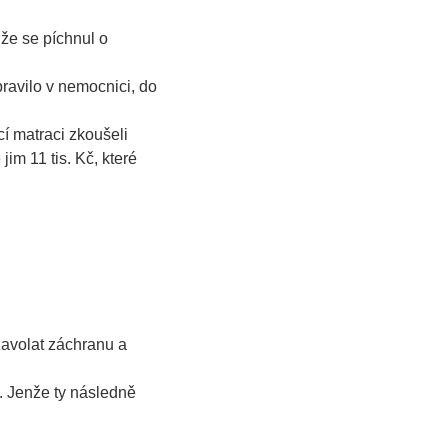
 že se píchnul o
ravilo v nemocnici, do
cí matraci zkoušeli
jim 11 tis. Kč, které
zavolat záchranu a
. Jenže ty následně