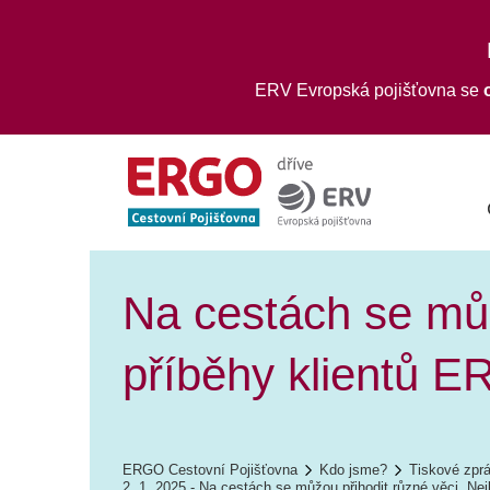
ERV Evropská pojišťovna se
Na cestách se můž
příběhy klientů E
ERGO Cestovní Pojišťovna
Kdo jsme?
Tiskové zpr
2. 1. 2025 - Na cestách se můžou přihodit různé věci. Nej