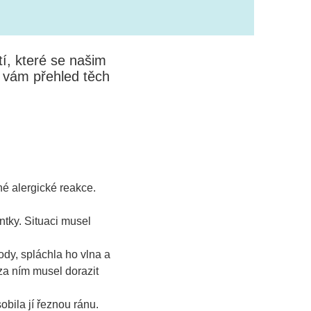
í, které se našim
 vám přehled těch
é alergické reakce.
ntky. Situaci musel
ody, spláchla ho vlna a
za ním musel dorazit
obila jí řeznou ránu.