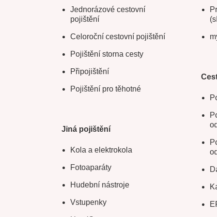
Jednorázové cestovní
Pr
pojištění
(s
Celoroční cestovní pojištění
m
Pojištění storna cesty
Připojištění
Cest
Pojištění pro těhotné
Po
Po
o
Jiná pojištění
Po
Kola a elektrokola
o
Fotoaparáty
Da
Hudební nástroje
Ka
Vstupenky
E