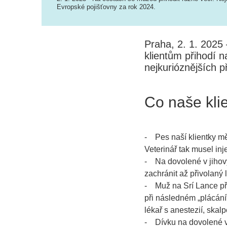
Evropské pojišťovny za rok 2024.
Praha, 2. 1. 2025
klientům přihodí 
nejkurióznějších p
Co naše kli
- Pes naší klientky mě
Veterinář tak musel inj
- Na dovolené v jihový
zachránit až přivolaný 
- Muž na Srí Lance při
při následném „plácání
lékař s anestezií, skal
- Dívku na dovolené v E