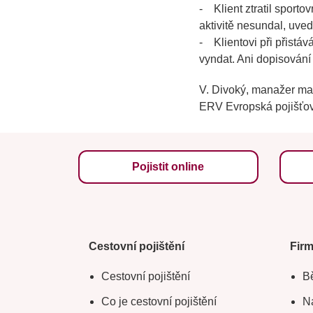
- Klient ztratil sporto
aktivitě nesundal, uved
- Klientovi při přistá
vyndat. Ani dopisování
V. Divoký, manažer ma
ERV Evropská pojišťov
Pojistit online
Cestovní pojištění
Fir
Cestovní pojištění
Bě
Co je cestovní pojištění
Na