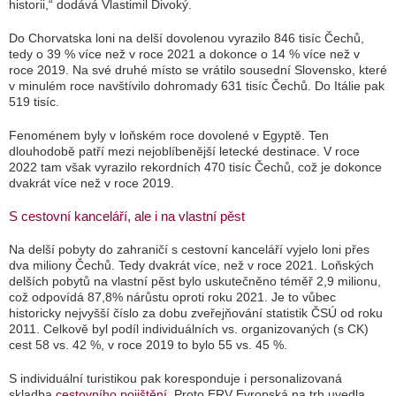
historii,“ dodává Vlastimil Divoký.
Do Chorvatska loni na delší dovolenou vyrazilo 846 tisíc Čechů,
tedy o 39 % více než v roce 2021 a dokonce o 14 % více než v
roce 2019. Na své druhé místo se vrátilo sousední Slovensko, které
v minulém roce navštívilo dohromady 631 tisíc Čechů. Do Itálie pak
519 tisíc.
Fenoménem byly v loňském roce dovolené v Egyptě. Ten
dlouhodobě patří mezi nejoblíbenější letecké destinace. V roce
2022 tam však vyrazilo rekordních 470 tisíc Čechů, což je dokonce
dvakrát více než v roce 2019.
S cestovní kanceláří, ale i na vlastní pěst
Na delší pobyty do zahraničí s cestovní kanceláří vyjelo loni přes
dva miliony Čechů. Tedy dvakrát více, než v roce 2021. Loňských
delších pobytů na vlastní pěst bylo uskutečněno téměř 2,9 milionu,
což odpovídá 87,8% nárůstu oproti roku 2021. Je to vůbec
historicky nejvyšší číslo za dobu zveřejňování statistik ČSÚ od roku
2011. Celkově byl podíl individuálních vs. organizovaných (s CK)
cest 58 vs. 42 %, v roce 2019 to bylo 55 vs. 45 %.
S individuální turistikou pak koresponduje i personalizovaná
skladba
cestovního pojištění.
Proto ERV Evropská na trh uvedla