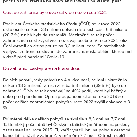
počtu osob, kteří se na dovolenou vydali na vlastní pěst.
Cest do zahraničí bylo dvakrát více než v roce 2021
Podle dat Českého statistického úřadu (ČSÚ) se v roce 2022
uskutečnilo celkem 33 milionů delších i kratších cest. 6,8 milionu
(20,7 %) z nich bylo do zahraničí. Meziročně se tak počet
zahraničních cest zvýšil více než dvojnásobně. V roce 2021 totiž
Češi vyrazili do ciziny pouze na 3,2 milionu cest. Ze statistik tak
vyplývá, že trend cestování do zahraničí narůstá oblibě, kterou měl
v době před pandemií Covid-19.
Do zahraničí častěji, ale na kratší dobu
Delších pobytů, tedy pobytů na 4 a více nocí, se loni uskutečnilo
celkem 13,3 milionů. Z nich zhruba 5,3 milionu (39,5 %) bylo do
zahraničí. Čísla se tak dostávají na 40% podíl, který byl běžný v
době před pandemií. Oproti předpandemickému roku 2019 se
počet delších zahraničních pobytů v roce 2022 zvýšil dokonce o 3
%.
Průměrná délka delších pobytů se zkrátila z 8,5 dnů na 7,7 dnů.
Takto nízký počet dnů byl Českým statistickým úřadem naposledy
zaznamenán v roce 2015. Ti, kteří vyrazili loni na pobyt s cestovní
kanceláří, strávili v zahraničí v průměru 7,7 nocí. O trochu delší