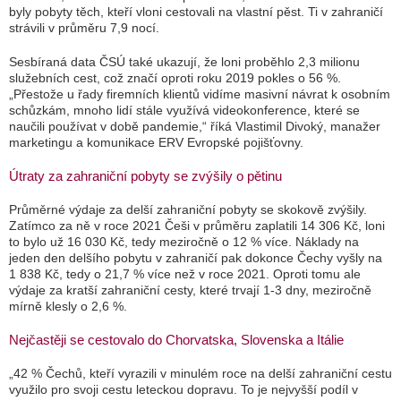
byly pobyty těch, kteří vloni cestovali na vlastní pěst. Ti v zahraničí
strávili v průměru 7,9 nocí.
Sesbíraná data ČSÚ také ukazují, že loni proběhlo 2,3 milionu
služebních cest, což značí oproti roku 2019 pokles o 56 %.
„Přestože u řady firemních klientů vidíme masivní návrat k osobním
schůzkám, mnoho lidí stále využívá videokonference, které se
naučili používat v době pandemie,“ říká Vlastimil Divoký, manažer
marketingu a komunikace ERV Evropské pojišťovny.
Útraty za zahraniční pobyty se zvýšily o pětinu
Průměrné výdaje za delší zahraniční pobyty se skokově zvýšily.
Zatímco za ně v roce 2021 Češi v průměru zaplatili 14 306 Kč, loni
to bylo už 16 030 Kč, tedy meziročně o 12 % více. Náklady na
jeden den delšího pobytu v zahraničí pak dokonce Čechy vyšly na
1 838 Kč, tedy o 21,7 % více než v roce 2021. Oproti tomu ale
výdaje za kratší zahraniční cesty, které trvají 1-3 dny, meziročně
mírně klesly o 2,6 %.
Nejčastěji se cestovalo do Chorvatska, Slovenska a Itálie
„42 % Čechů, kteří vyrazili v minulém roce na delší zahraniční cestu
využilo pro svoji cestu leteckou dopravu. To je nejvyšší podíl v