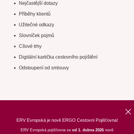
Nejčastější dotazy
Příběhy klientů
Užitečné odkazy
Slovníček pojmů
Cílové trhy
Digitální kartička cestovního pojištění
Odstoupení od smlouvy
ERV Evropská je nově ERGO Cestovní Pojišťovna!
Nahoru
|
Informace o webu
|
Mapa stránek
ERV Evropská pojišťovna se
od 1. dubna 2026
nově