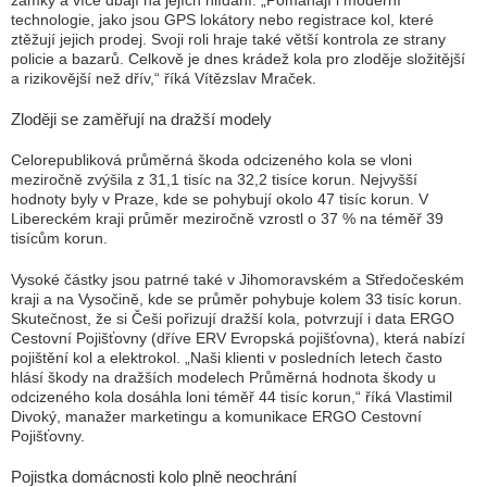
zámky a více dbají na jejích hlídání. „Pomáhají i moderní
technologie, jako jsou GPS lokátory nebo registrace kol, které
ztěžují jejich prodej. Svoji roli hraje také větší kontrola ze strany
policie a bazarů. Celkově je dnes krádež kola pro zloděje složitější
a rizikovější než dřív,“ říká Vítězslav Mraček.
Zloději se zaměřují na dražší modely
Celorepubliková průměrná škoda odcizeného kola se vloni
meziročně zvýšila z 31,1 tisíc na 32,2 tisíce korun. Nejvyšší
hodnoty byly v Praze, kde se pohybují okolo 47 tisíc korun. V
Libereckém kraji průměr meziročně vzrostl o 37 % na téměř 39
tisícům korun.
Vysoké částky jsou patrné také v Jihomoravském a Středočeském
kraji a na Vysočině, kde se průměr pohybuje kolem 33 tisíc korun.
Skutečnost, že si Češi pořizují dražší kola, potvrzují i data ERGO
Cestovní Pojišťovny (dříve ERV Evropská pojišťovna), která nabízí
pojištění kol a elektrokol. „Naši klienti v posledních letech často
hlásí škody na dražších modelech Průměrná hodnota škody u
odcizeného kola dosáhla loni téměř 44 tisíc korun,“ říká Vlastimil
Divoký, manažer marketingu a komunikace ERGO Cestovní
Pojišťovny.
Pojistka domácnosti kolo plně neochrání