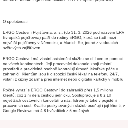
O společnosti:
ERGO Cestovní Pojišťovna, a. s., (do 31. 3. 2026 pod názvem ERV
Evropská pojišťovna) patří do rodiny ERGO, která se řadí mezi
největší pojišťovny v Německu, a Munich Re, jedné z vedoucích
světových zajišťoven.
ERGO Cestovní má vlastní asistenční službu se sítí center pomoci
na všech kontinentech. Její pracovníci dokonale znají místní
prostředí a pravidelně osobně kontrolují úroveň lékařské péče v
zahraničí. Klientům jsou k dispozici český lékař na telefonu 24/7,
volání z ciziny zdarma přes internet nebo digitální kartičky v mobilu.
Ročně vyrazí s ERGO Cestovní do zahraničí přes 1,5 milionu
klientů, což z ní dělá českou jedničku. Spolupracuje s 8 z 10
největších cestovních kanceláří u nás, lídrem je také v pojištění
pracovních cest. Kvalitu poskytovaných služeb oceňují i její klienti, v
Google Reviews má 4.8 hvězdiček z 5 možných.