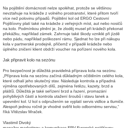
Na pojištění domácnosti nelze spoléhat, protože se většinou
nevztahuje na krádeže z volného prostranství, které přitom tvoří
více než polovinu případů. Pojištění kol od ERGO Cestovní
Pojišťovny platí také na krádeže z veřejných míst, aut nebo nosičů
na kolo. Podmínkou plnění je, že zloděj musel při krádeži překonat
překážku, například zámek. Zahrnuje také škody vzniklé při jízdě
nebo pádu, například poškození rámu. Sjednat ho lze při nákupu
kola v partnerské prodejně, přičemž v případě krádeže nebo
úplného zničení klient obdrží voucher na pořízení nového kola.
Jak připravit kolo na sezónu
Pro bezpečnost je důležitá pravidelná příprava kola na sezónu.
„Příprava kola na sezónu začíná důkladným očištěním celého kola,
které odhalí jeho skutečný stav. Následuje kontrola a případná
výměna opotřebovaných dílů, zejména řetězu, kazety, brzd a
plášťů. Důležitá je také seřízení brzd a řazení, promazání
pohyblivých částí a kontrola utažení šroubů i stavu lanek a
upevnění kol. U kol s odpružením se vyplatí servis vidlice a tlumiče.
Alespoň jednou ročně je vhodné svěřit kolo odbornému servisu,“
říká Vítězslav Mraček.
Vlastimil Divoký
manažer marketingu a komunikace ERV Evropské pojišťovny