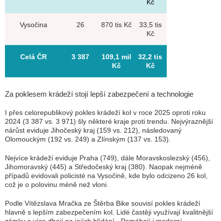
Kč
Vysočina
26
870 tis Kč
33,5 tis
Kč
Celá ČR
3 387
109,1 mil
32,2 tis
Kč
Kč
Za poklesem krádeží stojí lepší zabezpečení a technologie
I přes celorepublikový pokles krádeží kol v roce 2025 oproti roku
2024 (3 387 vs. 3 971) šly některé kraje proti trendu. Nejvýraznější
nárůst eviduje Jihočeský kraj (159 vs. 212), následovaný
Olomouckým (192 vs. 249) a Zlínským (137 vs. 153).
Nejvíce krádeží eviduje Praha (749), dále Moravskoslezský (456),
Jihomoravský (445) a Středočeský kraj (380). Naopak nejméně
případů evidovali policisté na Vysočině, kde bylo odcizeno 26 kol,
což je o polovinu méně než vloni.
Podle Vítězslava Mračka ze Štěrba Bike souvisí pokles krádeží
hlavně s lepším zabezpečením kol. Lidé častěji využívají kvalitnější