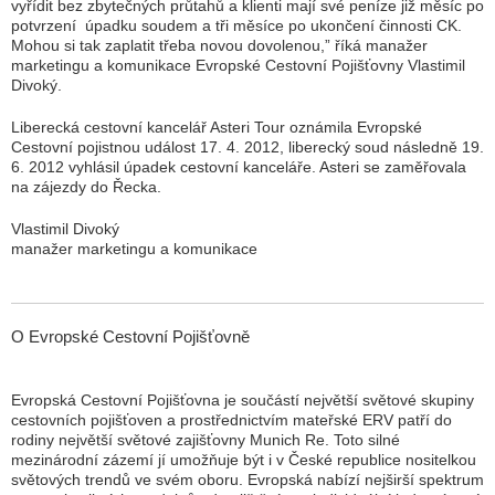
vyřídit bez zbytečných průtahů a klienti mají své peníze již měsíc po
potvrzení úpadku soudem a tři měsíce po ukončení činnosti CK.
Mohou si tak zaplatit třeba novou dovolenou,
” říká manažer
marketingu a komunikace Evropské Cestovní Pojišťovny Vlastimil
Divoký.
Liberecká cestovní kancelář Asteri Tour oznámila Evropské
Cestovní pojistnou událost 17. 4. 2012, liberecký soud následně 19.
6. 2012 vyhlásil úpadek cestovní kanceláře. Asteri se zaměřovala
na zájezdy do Řecka.
Vlastimil Divoký
manažer marketingu a komunikace
O Evropské Cestovní Pojišťovně
Evropská Cestovní Pojišťovna je součástí největší světové skupiny
cestovních pojišťoven a prostřednictvím mateřské ERV patří do
rodiny největší světové zajišťovny Munich Re. Toto silné
mezinárodní zázemí jí umožňuje být i v České republice nositelkou
světových trendů ve svém oboru. Evropská nabízí nejširší spektrum