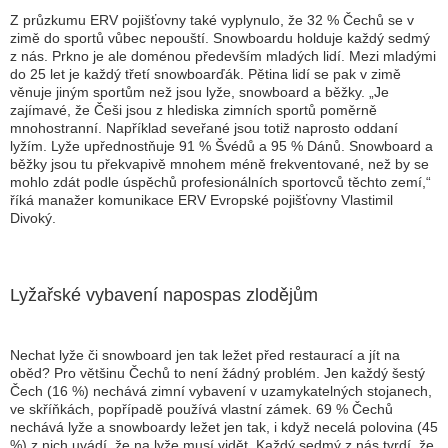
Z průzkumu ERV pojišťovny také vyplynulo, že 32 % Čechů se v
zimě do sportů vůbec nepouští. Snowboardu holduje každý sedmý
z nás. Prkno je ale doménou především mladých lidí. Mezi mladými
do 25 let je každý třetí snowboarďák. Pětina lidí se pak v zimě
věnuje jiným sportům než jsou lyže, snowboard a běžky. „
Je
zajímavé, že Češi jsou z hlediska zimních sportů poměrně
mnohostranní. Například seveřané jsou totiž naprosto oddaní
lyžím. Lyže upřednostňuje 91 % Švédů a 95 % Dánů. Snowboard a
běžky jsou tu překvapivě mnohem méně frekventované, než by se
mohlo zdát podle úspěchů profesionálních sportovců těchto zemí
,“
říká manažer komunikace ERV Evropské pojišťovny Vlastimil
Divoký.
Lyžařské vybavení napospas zlodějům
Nechat lyže či snowboard jen tak ležet před restaurací a jít na
oběd? Pro většinu Čechů to není žádný problém. Jen každý šestý
Čech (16 %) nechává zimní vybavení v uzamykatelných stojanech,
ve skříňkách, popřípadě používá vlastní zámek. 69 % Čechů
nechává lyže a snowboardy ležet jen tak, i když necelá polovina (45
%) z nich uvádí, že na lyže musí vidět. Každý sedmý z nás tvrdí, že