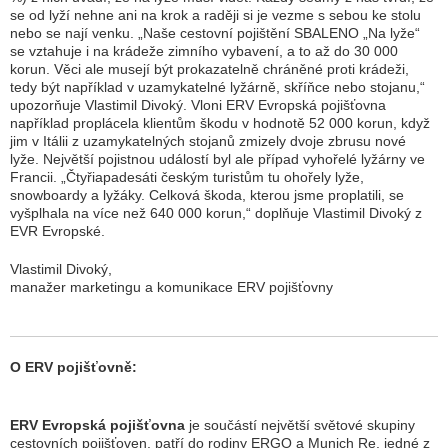
se od lyží nehne ani na krok a raději si je vezme s sebou ke stolu
nebo se nají venku. „
Naše cestovní pojištění SBALENO „Na lyže“
se vztahuje i na krádeže zimního vybavení, a to až do 30 000
korun. Věci ale musejí být prokazatelně chráněné proti krádeži,
tedy být například v uzamykatelné lyžárně, skříňce nebo stojanu
,“
upozorňuje Vlastimil Divoký. Vloni ERV Evropská pojišťovna
například proplácela klientům škodu v hodnotě 52 000 korun, když
jim v Itálii z uzamykatelných stojanů zmizely dvoje zbrusu nové
lyže. Největší pojistnou událostí byl ale případ vyhořelé lyžárny ve
Francii. „
Čtyřiapadesáti českým turistům tu ohořely lyže,
snowboardy a lyžáky. Celková škoda, kterou jsme proplatili, se
vyšplhala na více než 640 000 korun
,“ doplňuje Vlastimil Divoký z
EVR Evropské.
Vlastimil Divoký,
manažer marketingu a komunikace ERV pojišťovny
O ERV pojišťovně:
ERV Evropská pojišťovna
je součástí největší světové skupiny
cestovních pojišťoven, patří do rodiny ERGO a Munich Re, jedné z