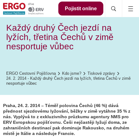
Pojistit online
Každý druhý Čech jezdí na
lyžích, třetina Čechů v zimě
nesportuje vůbec
ERGO Cestovní Pojišťovna
Kdo jsme?
Tiskové zprávy
24. 2. 2014 - Každý druhý Čech jezdí na lyžích, třetina Čechů v zimě
nesportuje vůbec
Praha, 24. 2. 2014 – Téměř polovina Čechů (46 %) dává
přednost sjezdovému lyžování, běžky v zimě vytáhne 35 % z
nás. Vyplývá to z exkluzivního průzkumu agentury NMS pro
ERV Evropskou pojišťovnu. Češi nejčastěji lyžují doma, ze
zahraničních destinací pak dominuje Rakousko, na druhém
místě je Itálie a následuje Francie.