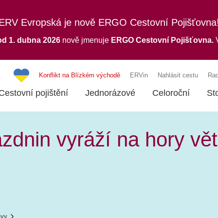
ERV Evropská je nově ERGO Cestovní Pojišťovna
od 1. dubna 2026
nově jmenuje
ERGO
Cestovní Pojišťovna.
V
Konflikt na Blízkém východě
ERVin
Nahlásit cestu
Rad
Cestovní pojištění
Jednorázové
Celoroční
St
zdnin vyráží na hory vět
ávy