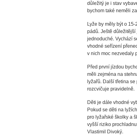
důležitý je i stav vyba
bychom také neměli za
Lyže by měly být o 15-2
pádů. Ještě důležitější
jednoduché. Vychází se 
vhodné seřízení přene
v nich moc nezvedaly p
Před první jízdou bycho
měli zejména na stehna,
lyžařů. Další třetina 
rozcvičuje pravidelně.
Děti je dále vhodné vyb
Pokud se děti na lyžích
pro lyžařské školky a šk
vyšší riziko prochladnu
Vlastimil Divoký.