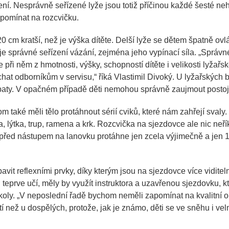
vení. Nesprávně seřízené lyže jsou totiž příčinou každé šesté ne
pomínat na rozcvičku.
0 cm kratší, než je výška dítěte. Delší lyže se dětem špatně ovlád
 je správné seřízení vázání, zejména jeho vypínací síla. „
Správné
při něm z hmotnosti, výšky, schopností dítěte i velikosti lyžařské
chat odborníkům v servisu
,“ říká Vlastimil Divoký. U lyžařských 
aty. V opačném případě děti nemohou správně zaujmout postoj 
m také měli tělo protáhnout sérií cviků, které nám zahřejí sval
 lýtka, trup, ramena a krk. Rozcvička na sjezdovce ale nic neří
se před nástupem na lanovku protáhne jen zcela výjimečně a jen 
avit reflexními prvky, díky kterým jsou na sjezdovce více viditeln
 teprve učí, měly by využít instruktora a uzavřenou sjezdovku, k
oly. „
V neposlední řadě bychom neměli zapomínat na kvalitní obl
tí než u dospělých, protože, jak je známo, děti se ve sněhu i velm