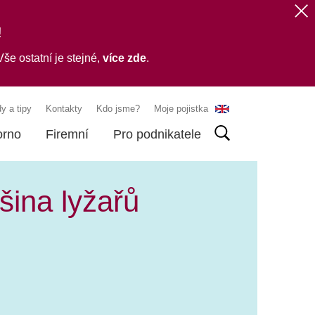
!
še ostatní je stejné,
více zde
.
y a tipy
Kontakty
Kdo jsme?
Moje pojistka
orno
Firemní
Pro podnikatele
šina lyžařů