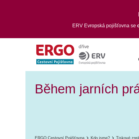
ERV Evropská pojišťovna se
Během jarních prá
ERGO Cestovní Pojišťovna
Kdo jsme?
Tiskové zpr