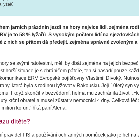
a lyžařů
hem jarních prázdnin jezdí na hory nejvíce lidí, zejména rod
 je to 58 % lyžařů. S vysokým počtem lidí na sjezdovkách
ě z nich se přitom dá předejít, zejména správně zvoleným a
ory se svými ratolestmi, měli by dbát zejména na jejich bezpečn
ost horší situace je s chráničem páteře, ten si nasadí pouze každé
komunikace ERV Evropské pojišťovny Vlastimil Divoký. Nutnost
Prahy, která byla s rodinou lyžovat v Rakousku. Její 10letý syn v
romu. I když skončil v bezvědomí, helma mu zachránila život. „
Ho
nutý krční obratel a musel zůstat v nemocnici 4 dny. Celková lé
 milion korun
,“ říká paní Alena.
razu dítěte?
 pravidel FIS a používání ochranných pomůcek jako je helma a