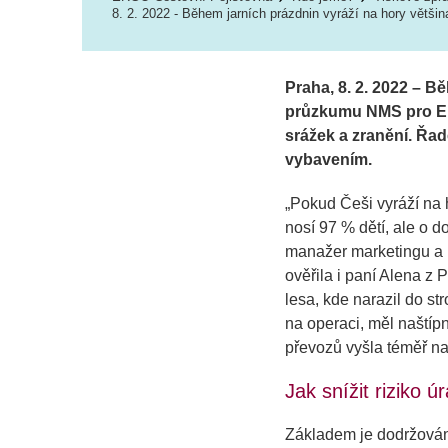
8. 2. 2022 - Během jarních prázdnin vyráží na hory většin
Praha, 8. 2. 2022 – Bě
průzkumu NMS pro ERV
srážek a zranění. Řad
vybavením.
„
Pokud Češi vyráží na h
nosí 97 % dětí, ale o d
manažer marketingu a 
ověřila i paní Alena z 
lesa, kde narazil do st
na operaci, měl naštíp
převozů vyšla téměř na
Jak snížit riziko ú
Základem je dodržování