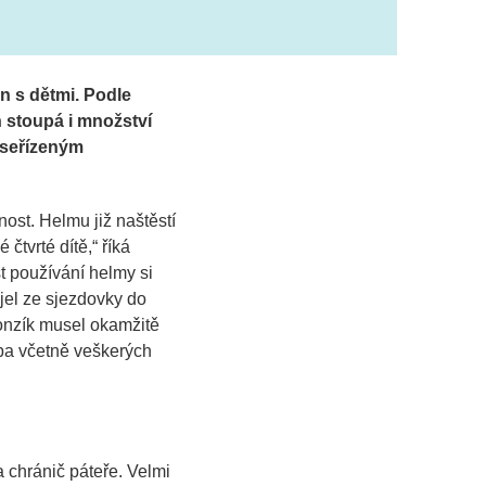
in s dětmi. Podle
 stoupá i množství
 seřízeným
ost. Helmu již naštěstí
 čtvrté dítě
,“ říká
 používání helmy si
yjel ze sjezdovky do
nzík musel okamžitě
čba včetně veškerých
 chránič páteře. Velmi