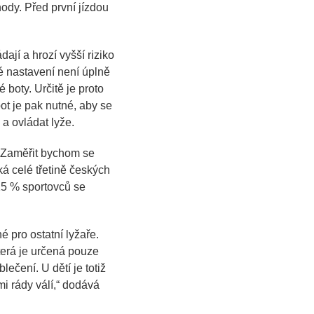
hody. Před první jízdou
ají a hrozí vyšší riziko
 nastavení není úplně
 boty. Určitě je proto
bot je pak nutné, aby se
a ovládat lyže.
y. Zaměřit bychom se
ká celé třetině českých
15 % sportovců se
é pro ostatní lyžaře.
terá je určená pouze
ečení. U dětí je totiž
i rády válí
,“ dodává