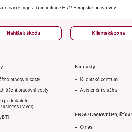
ažer marketingu a komunikace ERV Evropské pojišťovny
Nahlásit škodu
Klientská zóna
my
Kontakty
žné pracovní cesty
Klientské centrum
hlášení pracovní cesty
Asistenční služba
o podnikatele
BusinessTravel)
ERGO Cestovní Pojišťov
yBTi
O nás