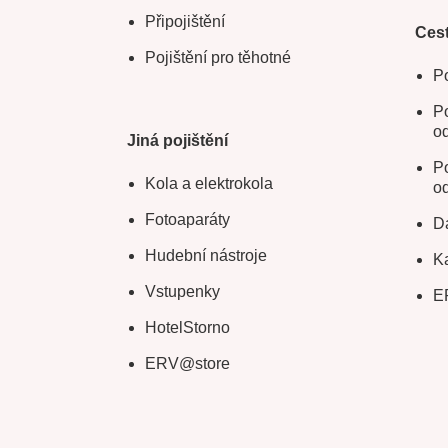
Připojištění
Cest
Pojištění pro těhotné
Po
Po
o
Jiná pojištění
Po
Kola a elektrokola
o
Fotoaparáty
Da
Hudební nástroje
Ka
Vstupenky
E
HotelStorno
ERV@store