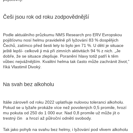
Češi jsou rok od roku zodpovědnější
Podle aktuálního průzkumu NMS Research pro ERV Evropskou
pojišťovnu nosí helmu pravidelně při lyžování 83 % dospělých
Čechů, zatímco před šesti lety to bylo jen 71 %. U dětí je situace
ještě lepší- celkově ji má při zimních aktivitách 94 % z nich. „Je
dobře, že se situace zlepšuje. Poranění hlavy totiž patří k těm
vůbec nejvážnějším. Kvalitní helma tak často může zachránit život,“
říká Vlastimil Divoký.
Na svah bez alkoholu
Itálie zároveň od roku 2022 uplatňuje nulovou toleranci alkoholu.
Pokud se u lyžaře prokáže více než povolených 0,5 promile, hrozí
mu pokuta od 250 do 1 000 eur. Nad 0,8 promile už může jít o
trestný čin a hrozí až půlroční odnětí svobody.
Tak jako pohyb na svahu bez helmy, i lyžování pod vlivem alkoholu