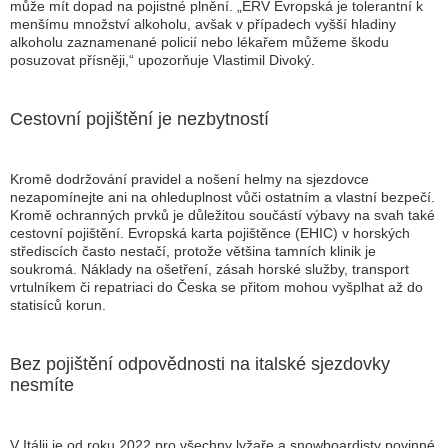
může mít dopad na pojistné plnění. „ERV Evropská je tolerantní k
menšímu množství alkoholu, avšak v případech vyšší hladiny
alkoholu zaznamenané policií nebo lékařem můžeme škodu
posuzovat přísněji,“ upozorňuje Vlastimil Divoký.
Cestovní pojištění je nezbytností
Kromě dodržování pravidel a nošení helmy na sjezdovce
nezapomínejte ani na ohleduplnost vůči ostatním a vlastní bezpečí.
Kromě ochranných prvků je důležitou součástí výbavy na svah také
cestovní pojištění. Evropská karta pojištěnce (EHIC) v horských
střediscích často nestačí, protože většina tamních klinik je
soukromá. Náklady na ošetření, zásah horské služby, transport
vrtulníkem či repatriaci do Česka se přitom mohou vyšplhat až do
statisíců korun.
Bez pojištění odpovědnosti na italské sjezdovky
nesmíte
V Itálii je od roku 2022 pro všechny lyžaře a snowboardisty povinné