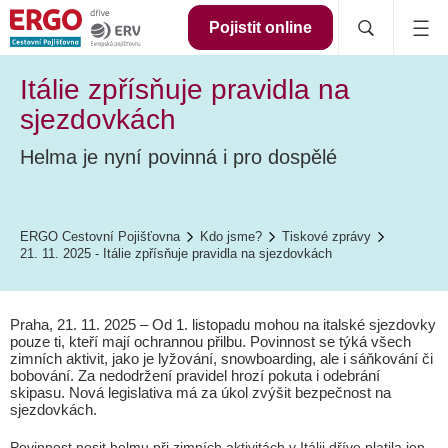
Pojistit online
Itálie zpřísňuje pravidla na
sjezdovkách
Helma je nyní povinná i pro dospělé
ERGO Cestovní Pojišťovna
Kdo jsme?
Tiskové zprávy
21. 11. 2025 - Itálie zpřísňuje pravidla na sjezdovkách
Praha, 21. 11. 2025 – Od 1. listopadu mohou na italské sjezdovky
pouze ti, kteří mají ochrannou přilbu. Povinnost se týká všech
zimních aktivit, jako je lyžování, snowboarding, ale i sáňkování či
bobování. Za nedodržení pravidel hrozí pokuta i odebrání
skipasu. Nová legislativa má za úkol zvýšit bezpečnost na
sjezdovkách.
Povinnost nosit helmu při zimních aktivitách v Itálii dříve platila jen