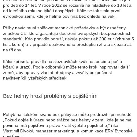
pro děti do 14 let. V roce 2022 se rozšířila na mladistvé do 18 let a
od letošního roku se týká i dospělých. Itálie se tak stala první
evropskou zemí, kde je helma povinná bez ohledu na věk.
Přilby navíc musí splňovat technické požadavky a být označeny
značkou CE, která garantuje dodržení evropských bezpečnostních
standardů. Kdo pravidlo poruší, riskuje pokutu až 200 eur (zhruba 5
tisíc korun) a v případě opakovaného přestupku i ztrátu skipasu až
na tři dny.
Itálie zpřísnila pravidla na sjezdovkách kvůli rostoucímu počtu
lyžařů a úrazů. Podle odborníků může tento krok inspirovat i další
země, aby upravily vlastní předpisy a zvýšily bezpečnost
návštěvníků lyžařských středisek.
Bez helmy hrozí problémy s pojištěním
Pohyb na italském svahu bez přilby se může prodražit i při nehodě
„Pokud dojde k úrazu nebo srážce bez helmy v zemi, kde je helma
povinná, má pojišťovna právo krátit výplatu pojistného,“ říká
Vlastimil Divoký, manažer marketingu a komunikace ERV Evropské
pojišťovny.