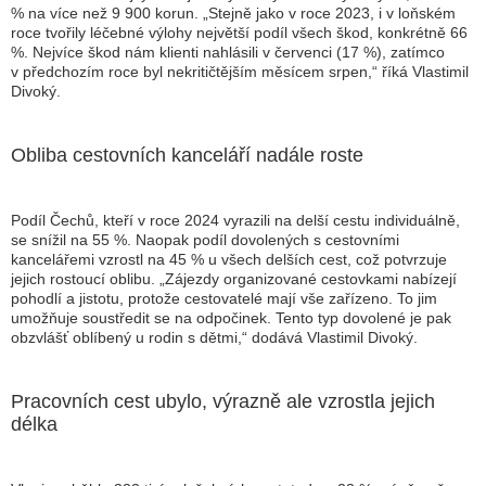
% na více než 9 900 korun.
„Stejně jako v roce 2023, i v loňském
roce tvořily léčebné výlohy největší podíl všech škod, konkrétně 66
%. Nejvíce škod nám klienti nahlásili v červenci (17 %), zatímco
v předchozím roce byl nekritičtějším měsícem srpen,“
říká Vlastimil
Divoký.
Obliba cestovních kanceláří nadále roste
Podíl Čechů, kteří v roce 2024 vyrazili na delší cestu individuálně,
se snížil na 55 %. Naopak podíl dovolených s cestovními
kancelářemi vzrostl na 45 % u všech delších cest, což potvrzuje
jejich rostoucí oblibu.
„Zájezdy organizované cestovkami nabízejí
pohodlí a jistotu, protože cestovatelé mají vše zařízeno. To jim
umožňuje soustředit se na odpočinek. Tento typ dovolené je pak
obzvlášť oblíbený u rodin s dětmi,“
dodává Vlastimil Divoký.
Pracovních cest ubylo, výrazně ale vzrostla jejich
délka