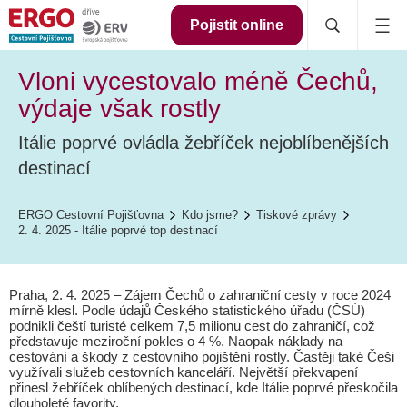
Pojistit online
Vloni vycestovalo méně Čechů,
výdaje však rostly
Itálie poprvé ovládla žebříček nejoblíbenějších
destinací
ERGO Cestovní Pojišťovna
Kdo jsme?
Tiskové zprávy
2. 4. 2025 - Itálie poprvé top destinací
Praha, 2. 4. 2025 – Zájem Čechů o zahraniční cesty v roce 2024
mírně klesl. Podle údajů Českého statistického úřadu (ČSÚ)
podnikli čeští turisté celkem 7,5 milionu cest do zahraničí, což
představuje meziroční pokles o 4 %. Naopak náklady na
cestování a škody z cestovního pojištění rostly. Častěji také Češi
využívali služeb cestovních kanceláří. Největší překvapení
přinesl žebříček oblíbených destinací, kde Itálie poprvé přeskočila
dlouholeté favority.