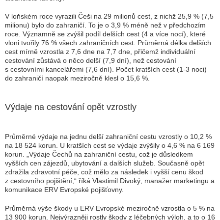
V loňském roce vyrazili Češi na 29 milionů cest, z nichž 25,9 % (7,5
milionu) bylo do zahraničí. To je o 3,9 % méně než v předchozím
roce. Významně se zvýšil podíl delších cest (4 a více nocí), které
vloni tvořily 76 % všech zahraničních cest. Průměrná délka delších
cest mírně vzrostla z 7,6 dne na 7,7 dne, přičemž individuální
cestování zůstává o něco delší (7,9 dní), než cestování
s cestovními kancelářemi (7,6 dní). Počet kratších cest (1-3 noci)
do zahraničí naopak meziročně klesl o 15,6 %.
Výdaje na cestování opět vzrostly
Průměrné výdaje na jednu delší zahraniční cestu vzrostly o 10,2 %
na 18 524 korun. U kratších cest se výdaje zvýšily o 4,6 % na 6 169
korun.
„Výdaje Čechů na zahraniční cestu, což je důsledkem
vyšších cen zájezdů, ubytování a dalších služeb. Současně opět
zdražila zdravotní péče, což mělo za následek i vyšší cenu škod
z cestovního pojištění,“
říká Vlastimil Divoký, manažer marketingu a
komunikace ERV Evropské pojišťovny.
Průměrná výše škody u ERV Evropské meziročně vzrostla o 5 % na
13 900 korun. Nejvýrazněji rostly škody z léčebných výloh, a to o 16