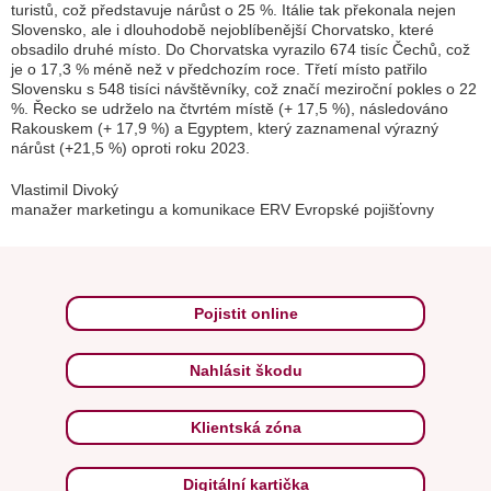
turistů, což představuje nárůst o 25 %. Itálie tak překonala nejen
Slovensko, ale i dlouhodobě nejoblíbenější Chorvatsko, které
obsadilo druhé místo. Do Chorvatska vyrazilo 674 tisíc Čechů, což
je o 17,3 % méně než v předchozím roce. Třetí místo patřilo
Slovensku s 548 tisíci návštěvníky, což značí meziroční pokles o 22
%. Řecko se udrželo na čtvrtém místě (+ 17,5 %), následováno
Rakouskem (+ 17,9 %) a Egyptem, který zaznamenal výrazný
nárůst (+21,5 %) oproti roku 2023.
Vlastimil Divoký
manažer marketingu a komunikace ERV Evropské pojišťovny
Pojistit online
Nahlásit škodu
Klientská zóna
Digitální kartička