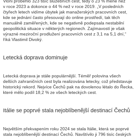
Vloni proběhlo 323 tisíc služebních cest, tedy o 23 % méně než
v roce 2023 a dokonce o 44 % než v roce 2019.
„V posledních
čtyřech letech vidíme úbytek jak manažerských pracovních cest,
kde se jednání často přesouvají do online prostředí, tak těch
manuálně zaměřených, kde se negativně podepsala nestabilní
geopolitická situace v některých regionech. Zajímavostí je však
výrazné meziroční prodlužení pracovních cest z 3,1 na 5,1 dní,“
říká Vlastimil Divoký.
Letecká doprava dominuje
Letecká doprava je stále populárnější. Téměř polovina všech
delších zahraničních cest byla realizována letecky, což představuje
historický rekord. Nejvíce Čechů pak na dovolenou létalo do Řecka,
které mělo podíl 18,2 % ze všech leteckých cest.
Itálie se poprvé stala nejoblíbenější destinací Čechů
Největším překvapením roku 2024 se stala Itálie, která se poprvé
stala nejoblíbenější destinací Čechů. Navštívilo ji 796 tisíc českých