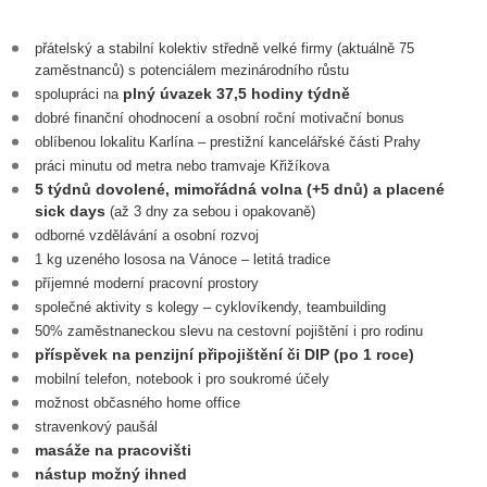
přátelský a stabilní kolektiv středně velké firmy (aktuálně 75
zaměstnanců) s potenciálem mezinárodního růstu
plný úvazek 37,5 hodiny týdně
spolupráci na
dobré finanční ohodnocení a osobní roční motivační bonus
oblíbenou lokalitu Karlína – prestižní kancelářské části Prahy
práci minutu od metra nebo tramvaje Křižíkova
5 týdnů dovolené, mimořádná volna (+5 dnů) a placené
sick days
(až 3 dny za sebou i opakovaně)
odborné vzdělávání a osobní rozvoj
1 kg uzeného lososa na Vánoce – letitá tradice
příjemné moderní pracovní prostory
společné aktivity s kolegy – cyklovíkendy, teambuilding
50% zaměstnaneckou slevu na cestovní pojištění i pro rodinu
příspěvek na penzijní připojištění či DIP (po 1 roce)
mobilní telefon, notebook i pro soukromé účely
možnost občasného home office
stravenkový paušál
masáže na pracovišti
nástup možný ihned