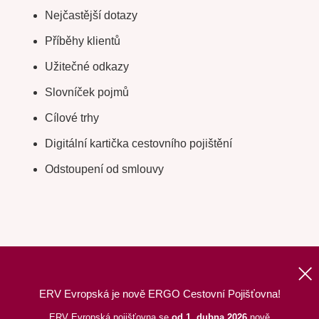
Nejčastější dotazy
Příběhy klientů
Užitečné odkazy
Slovníček pojmů
Cílové trhy
Digitální kartička cestovního pojištění
Odstoupení od smlouvy
ERV Evropská je nově ERGO Cestovní Pojišťovna!
Nahoru
|
Informace o webu
|
Mapa stránek
ERV Evropská pojišťovna se
od 1. dubna 2026
nově