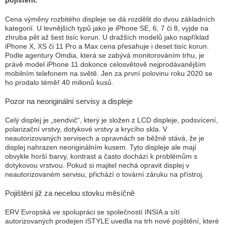
pojištění.
Cena výměny rozbitého displeje se dá rozdělit do dvou základních
kategorií. U levnějších typů jako je iPhone SE, 6, 7 či 8, vyjde na
zhruba pět až šest tisíc korun. U dražších modelů jako například
iPhone X, XS či 11 Pro a Max cena přesahuje i deset tisíc korun.
Podle agentury Omdia, která se zabývá monitorováním trhu, je
právě model iPhone 11 dokonce celosvětově nejprodávanějším
mobilním telefonem na světě. Jen za první polovinu roku 2020 se
ho prodalo téměř 40 milionů kusů.
Pozor na neoriginální servisy a displeje
Celý displej je „sendvič“, který je složen z LCD displeje, podsvícení,
polarizační vrstvy, dotykové vrstvy a krycího skla. V
neautorizovaných servisech a opravnách se běžně stává, že je
displej nahrazen neoriginálním kusem. Tyto displeje ale mají
obvykle horší barvy, kontrast a často dochází k problémům s
dotykovou vrstvou. Pokud si majitel nechá opravit displej v
neautorizovaném servisu, přichází o tovární záruku na přístroj.
Pojištění již za necelou stovku měsíčně
ERV Evropská ve spolupráci se společností INSIA a sítí
autorizovaných prodejen iSTYLE uvedla na trh nové pojištění, které